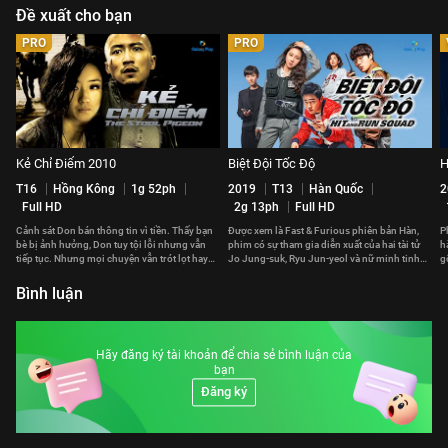
Đề xuất cho bạn
PRO
PRO
Kẻ Chỉ Điểm 2010
Biệt Đội Tốc Độ
H
T16
Hồng Kông
1g 52ph
2019
T13
Hàn Quốc
2
Full HD
2g 13ph
Full HD
Cảnh sát Don bán thông tin vì tiền. Thấy bạn
Được xem là Fast & Furious phiên bản Hàn,
P
bè bị ảnh hưởng, Don tuy tội lỗi nhưng vẫn
phim có sự tham gia diễn xuất của hai tài tử
h
tiếp tục. Nhưng mọi chuyện vẫn trót lọt hay
Jo Jung-suk, Ryu Jun-yeol và nữ minh tinh
g
phải trả giá đắt?
Gong Hyo-jin.
p
Bình luận
Hãy đăng ký tài khoản để chia sẻ bình luận của
bạn
Đăng ký