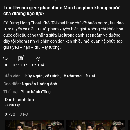
Lan Thy nói gì về phân đoạn Mộc Lan phản kháng người
cha dượng bạo lực?
Cô Đừng Hòng Thoát Khỏi Tôi khai thác chủ đề buôn người, lừa đảo
trực tuyến và điều tra tội phạm xuyên biên giới. Không chỉ khắc họa
cuộc đối đầu căng thẳng giữa lực lượng cảnh sát ngầm và đường
dây tội phạm tinh vi, phim còn đan xen nhiều mối quan hệ phức tạp
giữa yêu – hận – thù – lý tưởng.
5
0
Bình luận
Chia sẻ
Diễn viên:
Thúy Ngân,
Võ Cảnh,
Lê Phương,
Lê Hải
Đạo diễn:
Nguyễn Hoàng Anh
Thể loại:
Phim hành động
Danh sách tập
28/28 tập
01-30
31-31