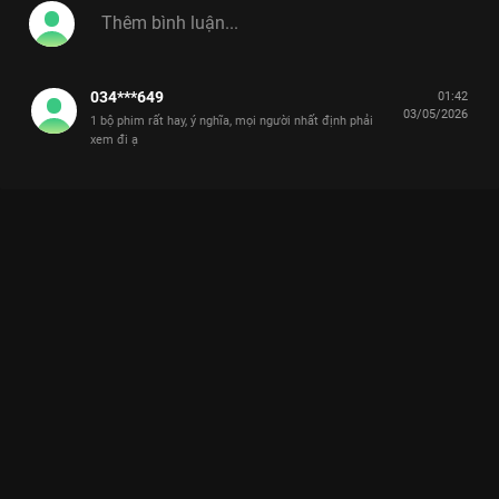
034***649
01:42
03/05/2026
1 bộ phim rất hay, ý nghĩa, mọi người nhất định phải
xem đi ạ
Xem Lan Thy nói gì về phân đoạn Mộc Lan phản kháng người
cha dượng bạo lực? Cô Đừng Hòng Thoát Khỏi Tôi - 28 Tập của
Việt Nam có sự tham gia của . Thuộc thể loại: Phim bộ