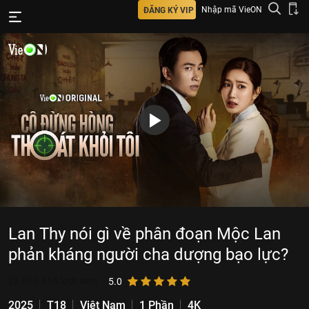
Nhập mã VieON
ĐĂNG KÝ VIP
Lan Thy nói gì về phân đoạn Mộc Lan
phản kháng người cha dượng bạo lực?
28.059.454
lượt xem
5.0
2025
T18
Việt Nam
1 Phần
4K