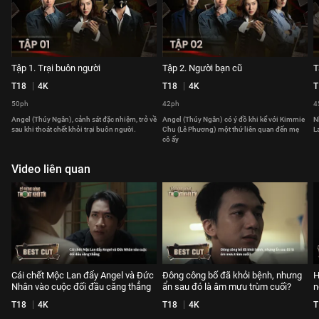
Tập 1. Trại buôn người
Tập 2. Người bạn cũ
T
T18
4K
T18
4K
T
50ph
42ph
4
Angel (Thúy Ngân), cảnh sát đặc nhiệm, trở về
Angel (Thúy Ngân) có ý đồ khi kể với Kimmie
N
sau khi thoát chết khỏi trại buôn người.
Chu (Lê Phương) một thứ liên quan đến mẹ
L
cô ấy
Video liên quan
Cái chết Mộc Lan đẩy Angel và Đức
Đông công bố đã khỏi bệnh, nhưng
H
Nhân vào cuộc đối đầu căng thẳng
ẩn sau đó là âm mưu trùm cuối?
n
T18
4K
T18
4K
T