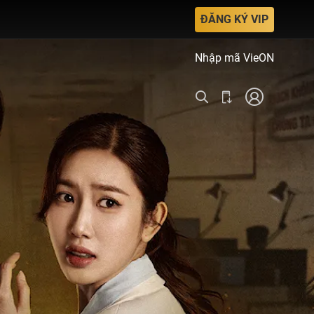
ĐĂNG KÝ VIP
Nhập mã VieON