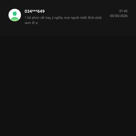
034***649
01:42
03/05/2026
1 bộ phim rất hay, ý nghĩa, mọi người nhất định phải
xem đi ạ
Xem Tập 3. Em gái Cô Đừng Hòng Thoát Khỏi Tôi - 28 Tập của
Việt Nam có sự tham gia của . Thuộc thể loại: Phim bộ