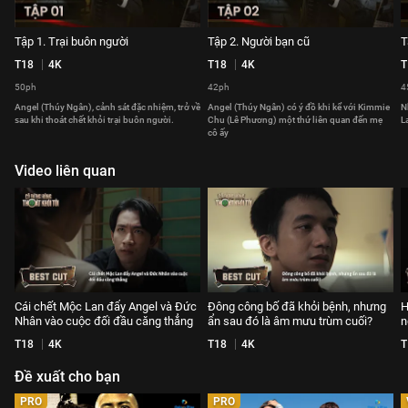
Tập 1. Trại buôn người
Tập 2. Người bạn cũ
T
T18
4K
T18
4K
T
50ph
42ph
4
Angel (Thúy Ngân), cảnh sát đặc nhiệm, trở về
Angel (Thúy Ngân) có ý đồ khi kể với Kimmie
N
sau khi thoát chết khỏi trại buôn người.
Chu (Lê Phương) một thứ liên quan đến mẹ
L
cô ấy
Video liên quan
Cái chết Mộc Lan đẩy Angel và Đức
Đông công bố đã khỏi bệnh, nhưng
H
Nhân vào cuộc đối đầu căng thẳng
ẩn sau đó là âm mưu trùm cuối?
n
T18
4K
T18
4K
T
Đề xuất cho bạn
PRO
PRO