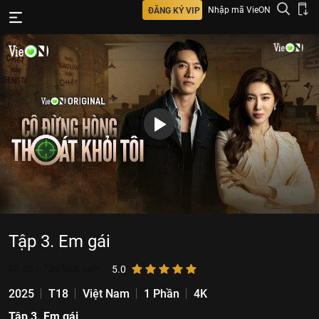
Nhập mã VieON
ĐĂNG KÝ VIP
Tập 3. Em gái
28.061.735
lượt xem
5.0
2025
T18
Việt Nam
1 Phần
4K
Tập 3. Em gái