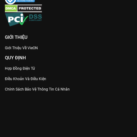
GIỚI THIỆU
Giới Thiệu Về VieON
QUY ĐỊNH
Hợp Đồng Điện Tử
Điều Khoản Và Điều Kiện
Chính Sách Bảo Vệ Thông Tin Cá Nhân
Chính Sách Bảo Vệ Người Tiêu Dùng Dễ Bị Tổn Thương
Thỏa Thuận Sử Dụng Dịch Vụ Mạng Xã Hội
THÔNG TIN
Thông Báo