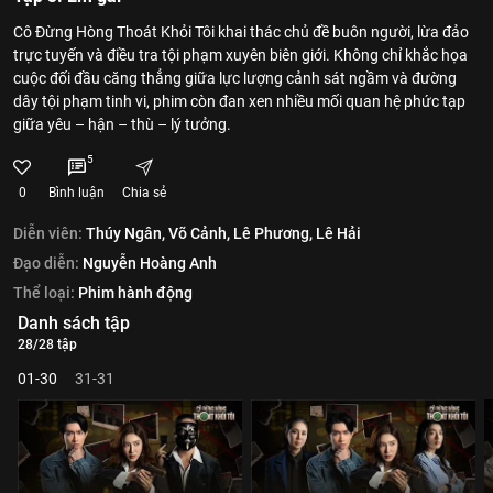
Cô Đừng Hòng Thoát Khỏi Tôi khai thác chủ đề buôn người, lừa đảo
trực tuyến và điều tra tội phạm xuyên biên giới. Không chỉ khắc họa
cuộc đối đầu căng thẳng giữa lực lượng cảnh sát ngầm và đường
dây tội phạm tinh vi, phim còn đan xen nhiều mối quan hệ phức tạp
giữa yêu – hận – thù – lý tưởng.
5
0
Bình luận
Chia sẻ
Diễn viên:
Thúy Ngân,
Võ Cảnh,
Lê Phương,
Lê Hải
Đạo diễn:
Nguyễn Hoàng Anh
Thể loại:
Phim hành động
Danh sách tập
28/28 tập
01-30
31-31