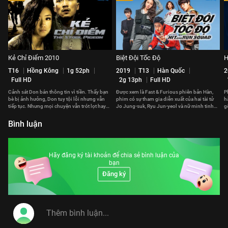
Kẻ Chỉ Điểm 2010
Biệt Đội Tốc Độ
H
T16
Hồng Kông
1g 52ph
2019
T13
Hàn Quốc
2
Full HD
2g 13ph
Full HD
Cảnh sát Don bán thông tin vì tiền. Thấy bạn
Được xem là Fast & Furious phiên bản Hàn,
P
bè bị ảnh hưởng, Don tuy tội lỗi nhưng vẫn
phim có sự tham gia diễn xuất của hai tài tử
h
tiếp tục. Nhưng mọi chuyện vẫn trót lọt hay
Jo Jung-suk, Ryu Jun-yeol và nữ minh tinh
g
phải trả giá đắt?
Gong Hyo-jin.
p
Bình luận
Hãy đăng ký tài khoản để chia sẻ bình luận của
bạn
Đăng ký