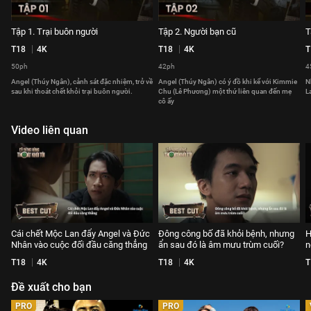
Tập 1. Trại buôn người
Tập 2. Người bạn cũ
T
T18
4K
T18
4K
T
50ph
42ph
4
Angel (Thúy Ngân), cảnh sát đặc nhiệm, trở về
Angel (Thúy Ngân) có ý đồ khi kể với Kimmie
N
sau khi thoát chết khỏi trại buôn người.
Chu (Lê Phương) một thứ liên quan đến mẹ
L
cô ấy
Video liên quan
Cái chết Mộc Lan đẩy Angel và Đức
Đông công bố đã khỏi bệnh, nhưng
H
Nhân vào cuộc đối đầu căng thẳng
ẩn sau đó là âm mưu trùm cuối?
n
T18
4K
T18
4K
T
Đề xuất cho bạn
PRO
PRO