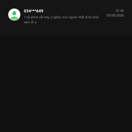
034***649
01:42
03/05/2026
1 bộ phim rất hay, ý nghĩa, mọi người nhất định phải
xem đi ạ
Xem Angel phát hiện có linh cảm đặc biệt Cô Đừng Hòng Thoát
Khỏi Tôi - 28 Tập của Việt Nam có sự tham gia của . Thuộc thể
loại: Phim bộ