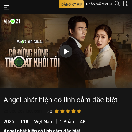
Nhập mã VieON
ĐĂNG KÝ VIP
Angel phát hiện có linh cảm đặc biệt
28.060.267
lượt xem
5.0
2025
T18
Việt Nam
1 Phần
4K
Angel phát hiện có linh cảm đặc biệt