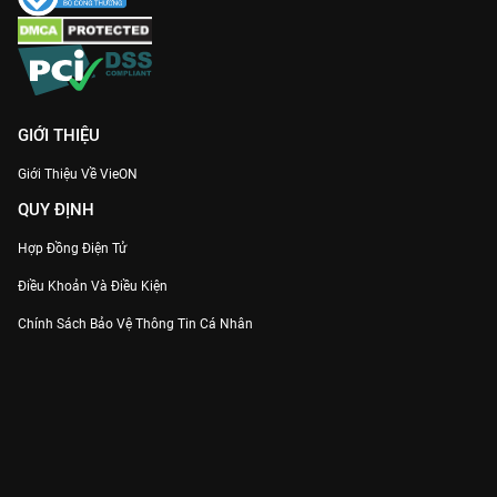
GIỚI THIỆU
Giới Thiệu Về VieON
QUY ĐỊNH
Hợp Đồng Điện Tử
Điều Khoản Và Điều Kiện
Chính Sách Bảo Vệ Thông Tin Cá Nhân
Chính Sách Bảo Vệ Người Tiêu Dùng Dễ Bị Tổn Thương
Thỏa Thuận Sử Dụng Dịch Vụ Mạng Xã Hội
THÔNG TIN
Thông Báo