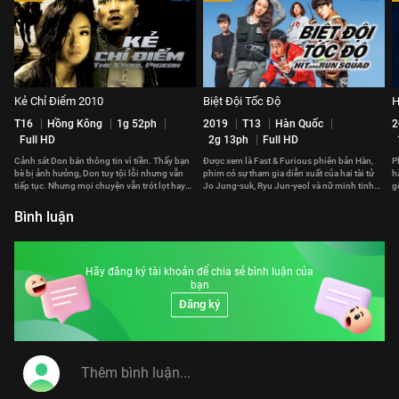
Kẻ Chỉ Điểm 2010
Biệt Đội Tốc Độ
H
T16
Hồng Kông
1g 52ph
2019
T13
Hàn Quốc
2
Full HD
2g 13ph
Full HD
Cảnh sát Don bán thông tin vì tiền. Thấy bạn
Được xem là Fast & Furious phiên bản Hàn,
P
bè bị ảnh hưởng, Don tuy tội lỗi nhưng vẫn
phim có sự tham gia diễn xuất của hai tài tử
h
tiếp tục. Nhưng mọi chuyện vẫn trót lọt hay
Jo Jung-suk, Ryu Jun-yeol và nữ minh tinh
g
phải trả giá đắt?
Gong Hyo-jin.
p
Bình luận
Hãy đăng ký tài khoản để chia sẻ bình luận của
bạn
Đăng ký