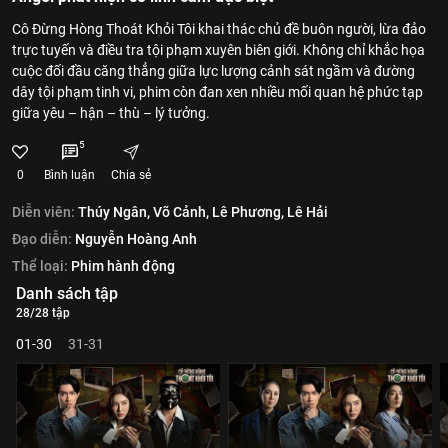
Cô Đừng Hòng Thoát Khỏi Tôi khai thác chủ đề buôn người, lừa đảo
trực tuyến và điều tra tội phạm xuyên biên giới. Không chỉ khắc họa
cuộc đối đầu căng thẳng giữa lực lượng cảnh sát ngầm và đường
dây tội phạm tinh vi, phim còn đan xen nhiều mối quan hệ phức tạp
giữa yêu – hận – thù – lý tưởng.
5
0
Bình luận
Chia sẻ
Diễn viên:
Thúy Ngân,
Võ Cảnh,
Lê Phương,
Lê Hải
Đạo diễn:
Nguyễn Hoàng Anh
Thể loại:
Phim hành động
Danh sách tập
28/28 tập
01-30
31-31