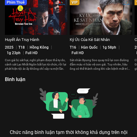
Phim Thuê
VIP
Huyết Án Truy Hành
Ký Ức Của Kẻ Sát Nhân
C
2025
T18
Hồng Kông
T16
Hàn Quốc
1g 58ph
2
1g 23ph
Full HD
Full HD
Con gái bị sát hại, nghi phạm được thả tự do,
Sát nhân Byung Soo quay trở lại con đường
C
cảnh sát Lạc Nhất Ngôn bất lực từ chức, rồi lại
đẫm máu vì bảo vệ con gái. Tuy nhiên, liệu
G
phát hiện tội ác ấy không chỉ xảy ra một lần.
ông có thể thành công khi căn bệnh mất trí
g
đang ăn mòn ký ức ông?
k
Bình luận
Chức năng bình luận tạm thời không khả dụng trên nội