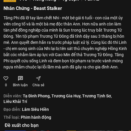
Nhân Chứng - Beast Stalker
Tăng Phi đã lỡ tay làm chết Nhi - một bé gái 6 tuổi - con của một ủy
viên công tố và là một bà mẹ độc thân Ann. Hơn nữa anh còn làm
tàn phế đồng nghiệp của mình là Sun trong lúc truy bắt Trương Tử
Đông. Tên tội phạm Trương Tử Đông đã tỉnh dậy sau 3 tháng bị hôn
mê. Ann quyết đem hắn ra trước pháp luật xử lý. Cùng lúc đó thì Linh
- chị em song sinh của Nhi lại bị tên sát thủ chuyên nghiệp Hồng Kinh
bắt cóc nhằm làm áp lực với Gao Min để thả Trương Tử Đông. Tăng
Phi quyết cứu sống Linh và đem bọn tội phạm ra trước vành móng
ngựa nhằm chuộc lại lỗi lầm mà anh đã gây ra cho gia đình Ann.
0
Bình luận
Chia sẻ
Diễn viên:
Tạ Đình Phong,
Trương Gia Huy,
Trương Tịnh Sơ,
Liêu Khải Trí
Đạo diễn:
Lâm Siêu Hiền
Thể loại:
Phim hành động
Đề xuất cho bạn