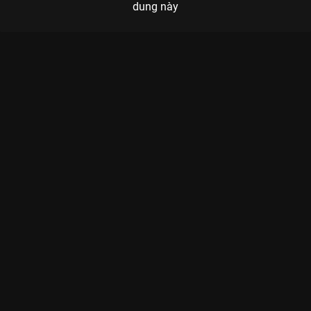
dung này
Xem Nhân Chứng - Beast Stalker của Hồng Kông có sự tham
gia của Trương Gia Huy, Tạ Đình Phong, Trương Tịnh Sơ, Liêu
Khải Trí. Thuộc thể loại: Phim lẻ