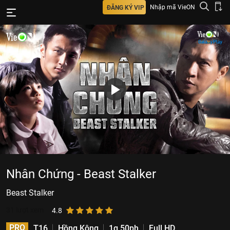
Nhập mã VieON
ĐĂNG KÝ VIP
Nhân Chứng - Beast Stalker
Beast Stalker
31
lượt xem
4.8
PRO
T16
Hồng Kông
1g 50ph
Full HD