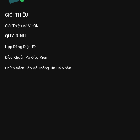
GIỚI THIỆU
Giới Thiệu Về VieON
QUY ĐỊNH
Hợp Đồng Điện Tử
Điều Khoản Và Điều Kiện
Chính Sách Bảo Vệ Thông Tin Cá Nhân
Chính Sách Bảo Vệ Người Tiêu Dùng Dễ Bị Tổn Thương
Thỏa Thuận Sử Dụng Dịch Vụ Mạng Xã Hội
THÔNG TIN
Thông Báo
Trung Tâm Hỗ Trợ
Liên Hệ