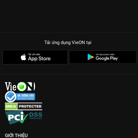
Tải ứng dụng VieON
tại
GIỚI THIỆU