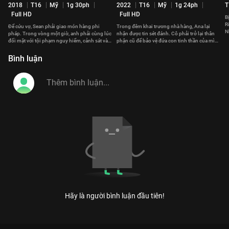
2018
T16
Mỹ
1g 30ph
2022
T16
Mỹ
1g 24ph
T
Full HD
Full HD
B
R
Để cứu vợ, Sean phải giao món hàng phi
Trong đêm khai trương nhà hàng, Ana lại
N
pháp. Trong vòng một giờ, anh phải cùng lúc
nhận được tin sét đánh. Cô phải trở lại thân
s
đối mặt với tội phạm nguy hiểm, cảnh sát và
phận cũ để bảo vệ đứa con tinh thần của mình
cả một tay sát thủ.
trước tay chủ nợ.
Bình luận
Hãy là người bình luận đầu tiên!