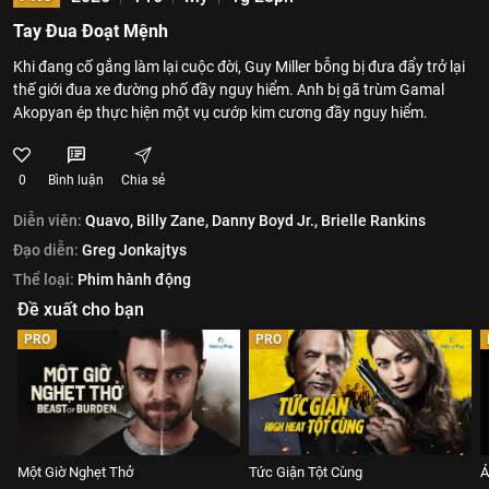
Tay Đua Đoạt Mệnh
Khi đang cố gắng làm lại cuộc đời, Guy Miller bỗng bị đưa đẩy trở lại
thế giới đua xe đường phố đầy nguy hiểm. Anh bị gã trùm Gamal
Akopyan ép thực hiện một vụ cướp kim cương đầy nguy hiểm.
0
Bình luận
Chia sẻ
Diễn viên:
Quavo,
Billy Zane,
Danny Boyd Jr.,
Brielle Rankins
Đạo diễn:
Greg Jonkajtys
Thể loại:
Phim hành động
Đề xuất cho bạn
PRO
PRO
Một Giờ Nghẹt Thở
Tức Giận Tột Cùng
Á