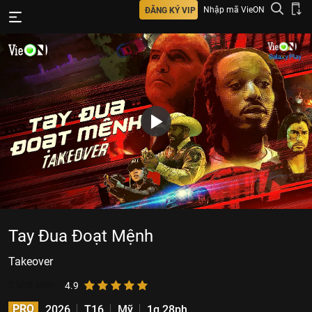
Nhập mã VieON
ĐĂNG KÝ VIP
Tay Đua Đoạt Mệnh
Takeover
3
lượt xem
4.9
PRO
2026
T16
Mỹ
1g 28ph