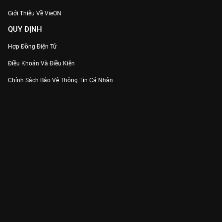
Giới Thiệu Về VieON
QUY ĐỊNH
Hợp Đồng Điện Tử
Điều Khoản Và Điều Kiện
Chính Sách Bảo Vệ Thông Tin Cá Nhân
Chính Sách Bảo Vệ Người Tiêu Dùng Dễ Bị Tổn Thương
Thỏa Thuận Sử Dụng Dịch Vụ Mạng Xã Hội
THÔNG TIN
Thông Báo
Trung Tâm Hỗ Trợ
Liên Hệ
Góp Ý