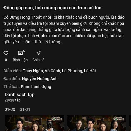
Đông gặp nạn, tính mạng ngàn cân treo sợi tóc
Cô Đừng Hòng Thoát Khỏi Tôi khai thác chủ đề buôn người, lừa đảo
trực tuyến và điều tra tội phạm xuyên biên giới. Không chỉ khắc họa
cuộc đối đầu căng thẳng giữa lực lượng cảnh sát ngầm và đường
dây tội phạm tinh vi, phim còn đan xen nhiều mối quan hệ phức tạp
giữa yêu – hận – thù – lý tưởng.
5
0
Bình luận
Chia sẻ
Diễn viên:
Thúy Ngân,
Võ Cảnh,
Lê Phương,
Lê Hải
Đạo diễn:
Nguyễn Hoàng Anh
Thể loại:
Phim hành động
Danh sách tập
28/28 tập
01-30
31-31