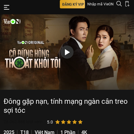
Nhập mã VieON
ĐĂNG KÝ VIP
Đông gặp nạn, tính mạng ngàn cân treo
sợi tóc
28.062.888
lượt xem
5.0
2025
T18
Việt Nam
1 Phần
4K