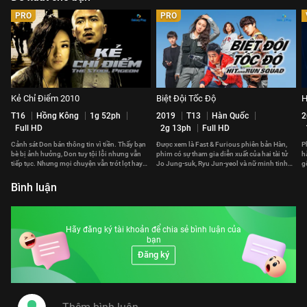
PRO
PRO
Kẻ Chỉ Điểm 2010
Biệt Đội Tốc Độ
H
T16
Hồng Kông
1g 52ph
2019
T13
Hàn Quốc
2
Full HD
2g 13ph
Full HD
Cảnh sát Don bán thông tin vì tiền. Thấy bạn
Được xem là Fast & Furious phiên bản Hàn,
P
bè bị ảnh hưởng, Don tuy tội lỗi nhưng vẫn
phim có sự tham gia diễn xuất của hai tài tử
h
tiếp tục. Nhưng mọi chuyện vẫn trót lọt hay
Jo Jung-suk, Ryu Jun-yeol và nữ minh tinh
g
phải trả giá đắt?
Gong Hyo-jin.
p
Bình luận
Hãy đăng ký tài khoản để chia sẻ bình luận của
bạn
Đăng ký