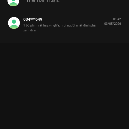
034***649
01:42
03/05/2026
1 bộ phim rất hay, ý nghĩa, mọi người nhất định phải
xem đi ạ
Xem Đông gặp nạn, tính mạng ngàn cân treo sợi tóc Cô Đừng
Hòng Thoát Khỏi Tôi - 28 Tập của Việt Nam có sự tham gia của
. Thuộc thể loại: Phim bộ