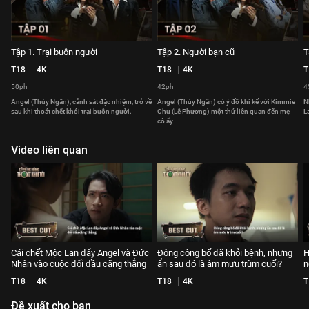
Tập 1. Trại buôn người
Tập 2. Người bạn cũ
T
T18
4K
T18
4K
T
50ph
42ph
4
Angel (Thúy Ngân), cảnh sát đặc nhiệm, trở về
Angel (Thúy Ngân) có ý đồ khi kể với Kimmie
N
sau khi thoát chết khỏi trại buôn người.
Chu (Lê Phương) một thứ liên quan đến mẹ
L
cô ấy
Video liên quan
Cái chết Mộc Lan đẩy Angel và Đức
Đông công bố đã khỏi bệnh, nhưng
H
Nhân vào cuộc đối đầu căng thẳng
ẩn sau đó là âm mưu trùm cuối?
n
T18
4K
T18
4K
T
Đề xuất cho bạn