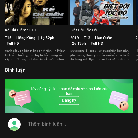
Kẻ Chỉ Điểm 2010
Biệt Đội Tốc Độ
H
T16
Hồng Kông
1g 52ph
2019
T13
Hàn Quốc
2
Full HD
2g 13ph
Full HD
Cảnh sát Don bán thông tin vì tiền. Thấy bạn
Được xem là Fast & Furious phiên bản Hàn,
P
bè bị ảnh hưởng, Don tuy tội lỗi nhưng vẫn
phim có sự tham gia diễn xuất của hai tài tử
h
tiếp tục. Nhưng mọi chuyện vẫn trót lọt hay
Jo Jung-suk, Ryu Jun-yeol và nữ minh tinh
g
phải trả giá đắt?
Gong Hyo-jin.
p
Bình luận
Hãy đăng ký tài khoản để chia sẻ bình luận của
bạn
Đăng ký