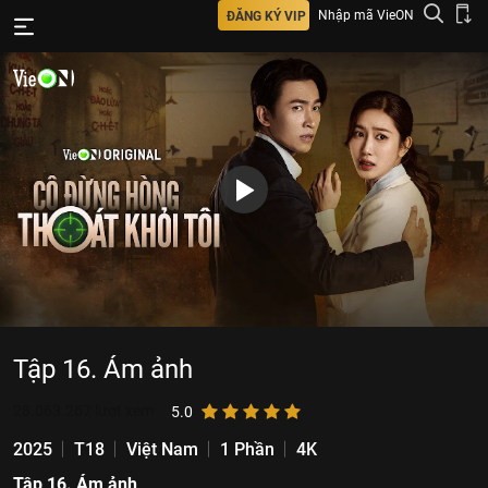
Nhập mã VieON
ĐĂNG KÝ VIP
Tập 16. Ám ảnh
28.063.267
lượt xem
5.0
2025
T18
Việt Nam
1 Phần
4K
Tập 16. Ám ảnh