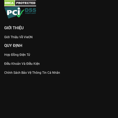
GIỚI THIỆU
Giới Thiệu Về VieON
QUY ĐỊNH
Hợp Đồng Điện Tử
Điều Khoản Và Điều Kiện
Chính Sách Bảo Vệ Thông Tin Cá Nhân
Chính Sách Bảo Vệ Người Tiêu Dùng Dễ Bị Tổn Thương
Thỏa Thuận Sử Dụng Dịch Vụ Mạng Xã Hội
THÔNG TIN
Thông Báo
Trung Tâm Hỗ Trợ