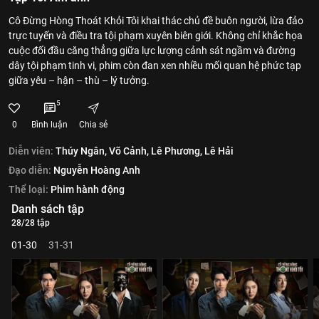
Cô Đừng Hòng Thoát Khỏi Tôi khai thác chủ đề buôn người, lừa đảo
trực tuyến và điều tra tội phạm xuyên biên giới. Không chỉ khắc họa
cuộc đối đầu căng thẳng giữa lực lượng cảnh sát ngầm và đường
dây tội phạm tinh vi, phim còn đan xen nhiều mối quan hệ phức tạp
giữa yêu – hận – thù – lý tưởng.
5
0
Bình luận
Chia sẻ
Diễn viên:
Thúy Ngân,
Võ Cảnh,
Lê Phương,
Lê Hải
Đạo diễn:
Nguyễn Hoàng Anh
Thể loại:
Phim hành động
Danh sách tập
28/28 tập
01-30
31-31