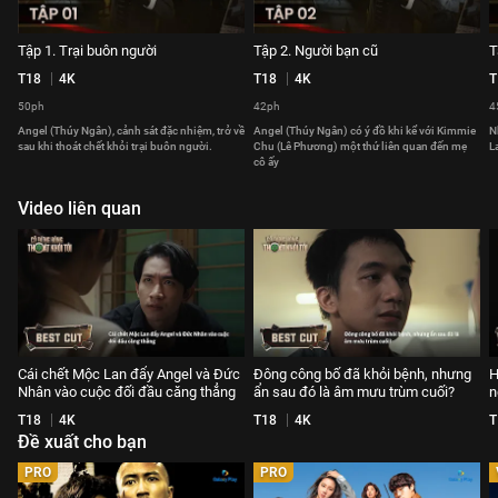
Tập 1. Trại buôn người
Tập 2. Người bạn cũ
T
T18
4K
T18
4K
T
50ph
42ph
4
Angel (Thúy Ngân), cảnh sát đặc nhiệm, trở về
Angel (Thúy Ngân) có ý đồ khi kể với Kimmie
N
sau khi thoát chết khỏi trại buôn người.
Chu (Lê Phương) một thứ liên quan đến mẹ
L
cô ấy
Video liên quan
Cái chết Mộc Lan đẩy Angel và Đức
Đông công bố đã khỏi bệnh, nhưng
H
Nhân vào cuộc đối đầu căng thẳng
ẩn sau đó là âm mưu trùm cuối?
n
T18
4K
T18
4K
T
Đề xuất cho bạn
PRO
PRO