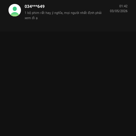
034***649
01:42
03/05/2026
1 bộ phim rất hay, ý nghĩa, mọi người nhất định phải
xem đi ạ
Xem Tập 16. Ám ảnh Cô Đừng Hòng Thoát Khỏi Tôi - 28 Tập
của Việt Nam có sự tham gia của . Thuộc thể loại: Phim bộ