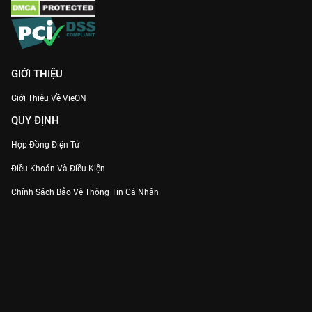
GIỚI THIỆU
Giới Thiệu Về VieON
QUY ĐỊNH
Hợp Đồng Điện Tử
Điều Khoản Và Điều Kiện
Chính Sách Bảo Vệ Thông Tin Cá Nhân
Chính Sách Bảo Vệ Người Tiêu Dùng Dễ Bị Tổn Thương
Thỏa Thuận Sử Dụng Dịch Vụ Mạng Xã Hội
THÔNG TIN
Thông Báo
Trung Tâm Hỗ Trợ