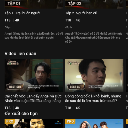
Tập 1. Trại buôn người
Tập 2. Người bạn cũ
T
T18
4K
T18
4K
T
50ph
42ph
4
Angel (Thúy Ngân), cảnh sát đặc nhiệm, trở về
Angel (Thúy Ngân) có ý đồ khi kể với Kimmie
N
sau khi thoát chết khỏi trại buôn người.
Chu (Lê Phương) một thứ liên quan đến mẹ
L
cô ấy
Video liên quan
Cái chết Mộc Lan đẩy Angel và Đức
Đông công bố đã khỏi bệnh, nhưng
H
Nhân vào cuộc đối đầu căng thẳng
ẩn sau đó là âm mưu trùm cuối?
n
T18
4K
T18
4K
T
Đề xuất cho bạn
PRO
PRO