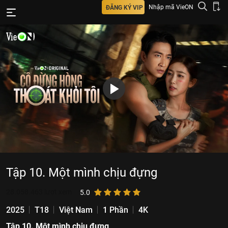
Nhập mã VieON
ĐĂNG KÝ VIP
Tập 10. Một mình chịu đựng
28.058.463
lượt xem
5.0
2025
T18
Việt Nam
1 Phần
4K
Tập 10. Một mình chịu đựng