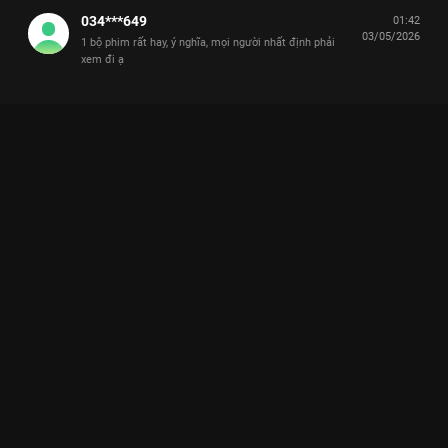
034***649
01:42
03/05/2026
1 bộ phim rất hay, ý nghĩa, mọi người nhất định phải
xem đi ạ
Xem Tập 10. Một mình chịu đựng Cô Đừng Hòng Thoát Khỏi
Tôi - 28 Tập của Việt Nam có sự tham gia của . Thuộc thể loại:
Phim bộ