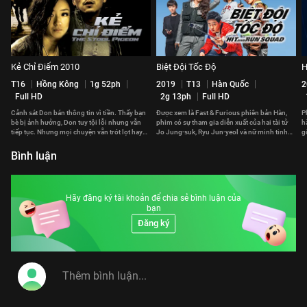
Kẻ Chỉ Điểm 2010
Biệt Đội Tốc Độ
H
T16
Hồng Kông
1g 52ph
2019
T13
Hàn Quốc
2
Full HD
2g 13ph
Full HD
Cảnh sát Don bán thông tin vì tiền. Thấy bạn
Được xem là Fast & Furious phiên bản Hàn,
P
bè bị ảnh hưởng, Don tuy tội lỗi nhưng vẫn
phim có sự tham gia diễn xuất của hai tài tử
h
tiếp tục. Nhưng mọi chuyện vẫn trót lọt hay
Jo Jung-suk, Ryu Jun-yeol và nữ minh tinh
g
phải trả giá đắt?
Gong Hyo-jin.
p
Bình luận
Hãy đăng ký tài khoản để chia sẻ bình luận của
bạn
Đăng ký