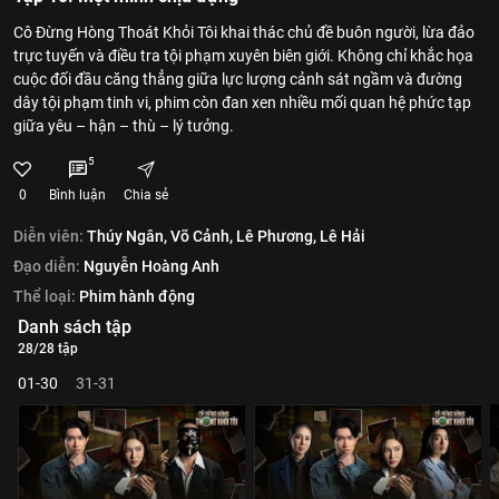
Cô Đừng Hòng Thoát Khỏi Tôi khai thác chủ đề buôn người, lừa đảo
trực tuyến và điều tra tội phạm xuyên biên giới. Không chỉ khắc họa
cuộc đối đầu căng thẳng giữa lực lượng cảnh sát ngầm và đường
dây tội phạm tinh vi, phim còn đan xen nhiều mối quan hệ phức tạp
giữa yêu – hận – thù – lý tưởng.
5
0
Bình luận
Chia sẻ
Diễn viên:
Thúy Ngân,
Võ Cảnh,
Lê Phương,
Lê Hải
Đạo diễn:
Nguyễn Hoàng Anh
Thể loại:
Phim hành động
Danh sách tập
28/28 tập
01-30
31-31