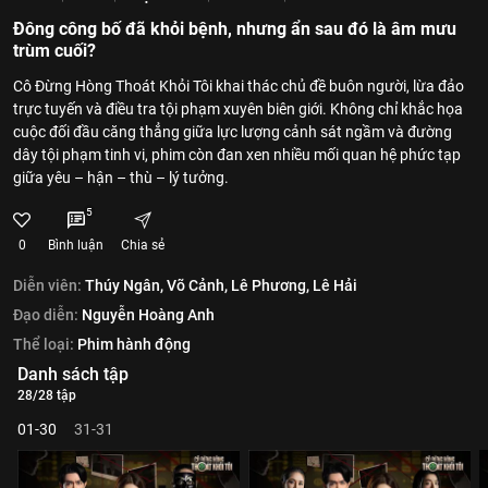
Đông công bố đã khỏi bệnh, nhưng ẩn sau đó là âm mưu
trùm cuối?
Cô Đừng Hòng Thoát Khỏi Tôi khai thác chủ đề buôn người, lừa đảo
trực tuyến và điều tra tội phạm xuyên biên giới. Không chỉ khắc họa
cuộc đối đầu căng thẳng giữa lực lượng cảnh sát ngầm và đường
dây tội phạm tinh vi, phim còn đan xen nhiều mối quan hệ phức tạp
giữa yêu – hận – thù – lý tưởng.
5
0
Bình luận
Chia sẻ
Diễn viên:
Thúy Ngân,
Võ Cảnh,
Lê Phương,
Lê Hải
Đạo diễn:
Nguyễn Hoàng Anh
Thể loại:
Phim hành động
Danh sách tập
28/28 tập
01-30
31-31