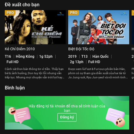
Đề xuất cho bạn
PRO
PRO
Kẻ Chỉ Điểm 2010
Biệt Đội Tốc Độ
H
T16
Hồng Kông
1g 52ph
2019
T13
Hàn Quốc
2
Full HD
2g 13ph
Full HD
Cảnh sát Don bán thông tin vì tiền. Thấy bạn
Được xem là Fast & Furious phiên bản Hàn,
P
bè bị ảnh hưởng, Don tuy tội lỗi nhưng vẫn
phim có sự tham gia diễn xuất của hai tài tử
h
tiếp tục. Nhưng mọi chuyện vẫn trót lọt hay
Jo Jung-suk, Ryu Jun-yeol và nữ minh tinh
g
phải trả giá đắt?
Gong Hyo-jin.
p
Bình luận
Hãy đăng ký tài khoản để chia sẻ bình luận của
bạn
Đăng ký