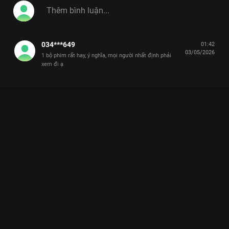
034***649
01:42
03/05/2026
1 bộ phim rất hay, ý nghĩa, mọi người nhất định phải
xem đi ạ
Xem Đông công bố đã khỏi bệnh, nhưng ẩn sau đó là âm mưu
trùm cuối? Cô Đừng Hòng Thoát Khỏi Tôi - 28 Tập của Việt
Nam có sự tham gia của . Thuộc thể loại: Phim bộ