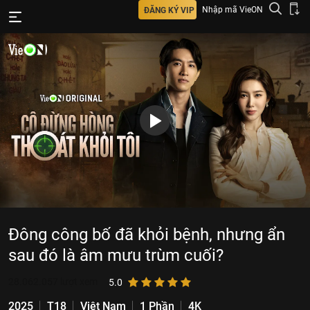
Nhập mã VieON
ĐĂNG KÝ VIP
Đông công bố đã khỏi bệnh, nhưng ẩn
sau đó là âm mưu trùm cuối?
28.062.057
lượt xem
5.0
2025
T18
Việt Nam
1 Phần
4K