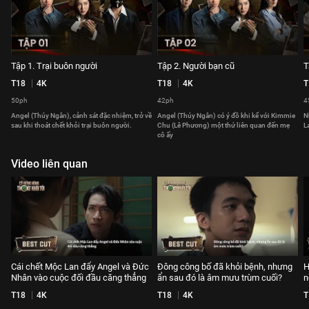
Tập 1. Trại buôn người
Tập 2. Người bạn cũ
T
T18
4K
T18
4K
T
50ph
42ph
4
Angel (Thúy Ngân), cảnh sát đặc nhiệm, trở về
Angel (Thúy Ngân) có ý đồ khi kể với Kimmie
N
sau khi thoát chết khỏi trại buôn người.
Chu (Lê Phương) một thứ liên quan đến mẹ
L
cô ấy
Video liên quan
Cái chết Mộc Lan đẩy Angel và Đức
Đông công bố đã khỏi bệnh, nhưng
H
Nhân vào cuộc đối đầu căng thẳng
ẩn sau đó là âm mưu trùm cuối?
n
T18
4K
T18
4K
T