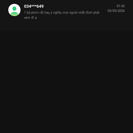
034***649
01:42
03/05/2026
1 bộ phim rất hay, ý nghĩa, mọi người nhất định phải
xem đi ạ
Xem Tập 19. Uy hiếp Cô Đừng Hòng Thoát Khỏi Tôi - 28 Tập
của Việt Nam có sự tham gia của . Thuộc thể loại: Phim bộ