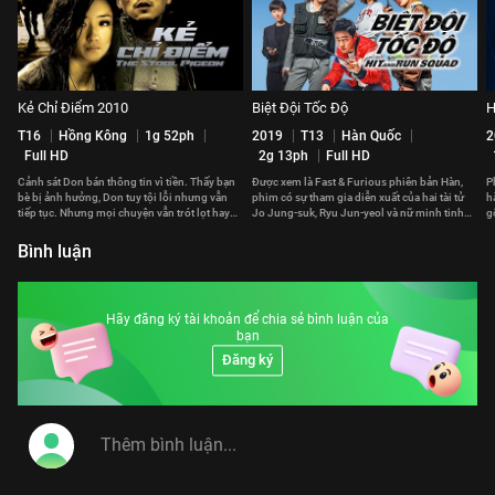
Kẻ Chỉ Điểm 2010
Biệt Đội Tốc Độ
H
T16
Hồng Kông
1g 52ph
2019
T13
Hàn Quốc
2
Full HD
2g 13ph
Full HD
Cảnh sát Don bán thông tin vì tiền. Thấy bạn
Được xem là Fast & Furious phiên bản Hàn,
P
bè bị ảnh hưởng, Don tuy tội lỗi nhưng vẫn
phim có sự tham gia diễn xuất của hai tài tử
h
tiếp tục. Nhưng mọi chuyện vẫn trót lọt hay
Jo Jung-suk, Ryu Jun-yeol và nữ minh tinh
g
phải trả giá đắt?
Gong Hyo-jin.
p
Bình luận
Hãy đăng ký tài khoản để chia sẻ bình luận của
bạn
Đăng ký