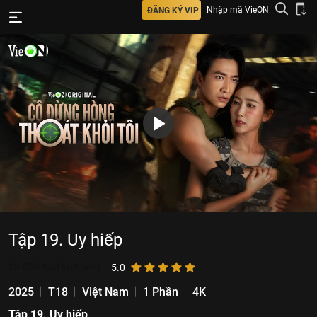
Nhập mã VieON
ĐĂNG KÝ VIP
Tập 19. Uy hiếp
28.056.643
lượt xem
5.0
2025
T18
Việt Nam
1 Phần
4K
Tập 19. Uy hiếp