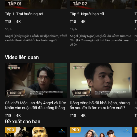
Tập 1. Trại buôn người
Tập 2. Người bạn cũ
T
T18
4K
T18
4K
T
50ph
42ph
4
Angel (Thúy Ngân), cảnh sát đặc nhiệm, trở về
Angel (Thúy Ngân) có ý đồ khi kể với Kimmie
N
sau khi thoát chết khỏi trại buôn người.
Chu (Lê Phương) một thứ liên quan đến mẹ
L
cô ấy
Video liên quan
Cái chết Mộc Lan đẩy Angel và Đức
Đông công bố đã khỏi bệnh, nhưng
H
Nhân vào cuộc đối đầu căng thẳng
ẩn sau đó là âm mưu trùm cuối?
n
T18
4K
T18
4K
T
Đề xuất cho bạn
PRO
PRO