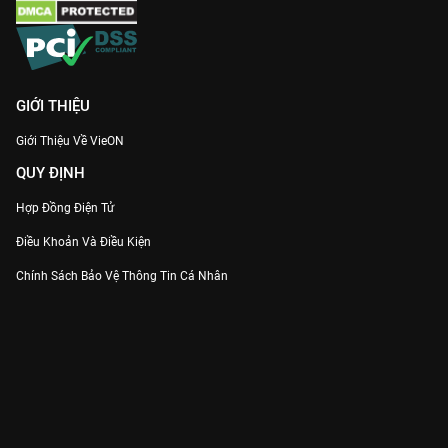
GIỚI THIỆU
Giới Thiệu Về VieON
QUY ĐỊNH
Hợp Đồng Điện Tử
Điều Khoản Và Điều Kiện
Chính Sách Bảo Vệ Thông Tin Cá Nhân
Chính Sách Bảo Vệ Người Tiêu Dùng Dễ Bị Tổn Thương
Thỏa Thuận Sử Dụng Dịch Vụ Mạng Xã Hội
THÔNG TIN
Thông Báo
Trung Tâm Hỗ Trợ