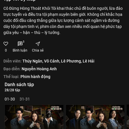
Cô Đừng Hòng Thoát Khỏi Tôi khai thác chủ đề buôn người, lừa đảo
trực tuyến và điều tra tội phạm xuyên biên giới. Không chỉ khắc họa
cuộc đối đầu căng thẳng giữa lực lượng cảnh sát ngầm và đường
dây tội phạm tinh vi, phim còn đan xen nhiều mối quan hệ phức tạp
giữa yêu – hận – thù – lý tưởng.
5
0
Bình luận
Chia sẻ
Diễn viên:
Thúy Ngân,
Võ Cảnh,
Lê Phương,
Lê Hải
Đạo diễn:
Nguyễn Hoàng Anh
Thể loại:
Phim hành động
Danh sách tập
28/28 tập
01-30
31-31