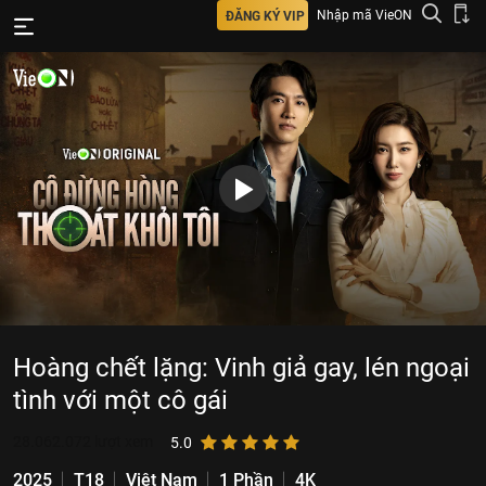
Nhập mã VieON
ĐĂNG KÝ VIP
Hoàng chết lặng: Vinh giả gay, lén ngoại
tình với một cô gái
28.062.072
lượt xem
5.0
2025
T18
Việt Nam
1 Phần
4K