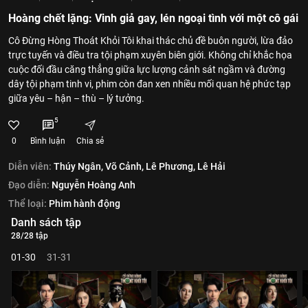
Hoàng chết lặng: Vinh giả gay, lén ngoại tình với một cô gái
Cô Đừng Hòng Thoát Khỏi Tôi khai thác chủ đề buôn người, lừa đảo
trực tuyến và điều tra tội phạm xuyên biên giới. Không chỉ khắc họa
cuộc đối đầu căng thẳng giữa lực lượng cảnh sát ngầm và đường
dây tội phạm tinh vi, phim còn đan xen nhiều mối quan hệ phức tạp
giữa yêu – hận – thù – lý tưởng.
5
0
Bình luận
Chia sẻ
Diễn viên:
Thúy Ngân,
Võ Cảnh,
Lê Phương,
Lê Hải
Đạo diễn:
Nguyễn Hoàng Anh
Thể loại:
Phim hành động
Danh sách tập
28/28 tập
01-30
31-31