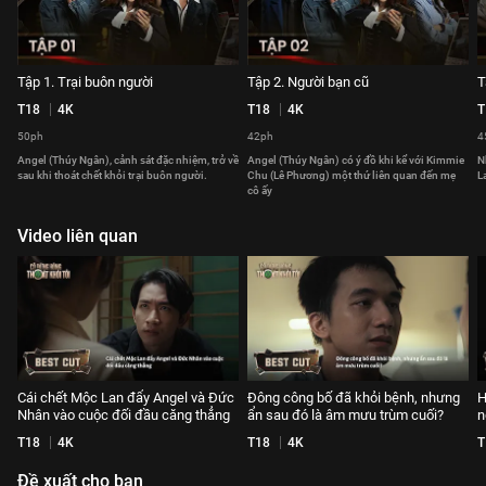
Tập 1. Trại buôn người
Tập 2. Người bạn cũ
T
T18
4K
T18
4K
T
50ph
42ph
4
Angel (Thúy Ngân), cảnh sát đặc nhiệm, trở về
Angel (Thúy Ngân) có ý đồ khi kể với Kimmie
N
sau khi thoát chết khỏi trại buôn người.
Chu (Lê Phương) một thứ liên quan đến mẹ
L
cô ấy
Video liên quan
Cái chết Mộc Lan đẩy Angel và Đức
Đông công bố đã khỏi bệnh, nhưng
H
Nhân vào cuộc đối đầu căng thẳng
ẩn sau đó là âm mưu trùm cuối?
n
T18
4K
T18
4K
T
Đề xuất cho bạn