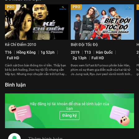
PRO
PRO
Kẻ Chỉ Điểm 2010
Biệt Đội Tốc Độ
H
T16
Hồng Kông
1g 52ph
2019
T13
Hàn Quốc
2
Full HD
2g 13ph
Full HD
Cảnh sát Don bán thông tin vì tiền. Thấy bạn
Được xem là Fast & Furious phiên bản Hàn,
P
bè bị ảnh hưởng, Don tuy tội lỗi nhưng vẫn
phim có sự tham gia diễn xuất của hai tài tử
h
tiếp tục. Nhưng mọi chuyện vẫn trót lọt hay
Jo Jung-suk, Ryu Jun-yeol và nữ minh tinh
g
phải trả giá đắt?
Gong Hyo-jin.
p
Bình luận
Hãy đăng ký tài khoản để chia sẻ bình luận của
bạn
Đăng ký