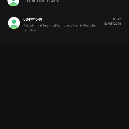
034***649
01:42
03/05/2026
1 bộ phim rất hay, ý nghĩa, mọi người nhất định phải
xem đi ạ
Xem Hoàng chết lặng: Vinh giả gay, lén ngoại tình với một cô
gái Cô Đừng Hòng Thoát Khỏi Tôi - 28 Tập của Việt Nam có sự
tham gia của . Thuộc thể loại: Phim bộ