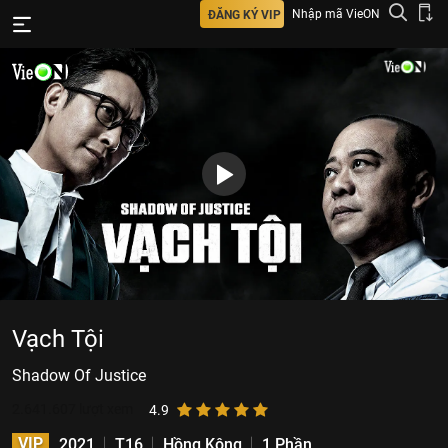
Nhập mã VieON
ĐĂNG KÝ VIP
Vạch Tội
Shadow Of Justice
2.641.607
lượt xem
4.9
VIP
2021
T16
Hồng Kông
1 Phần