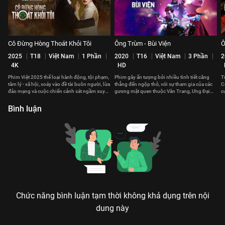
Cô Đừng Hòng Thoát Khỏi Tôi
Ông Trùm - Bùi Viện
Ô
2025
T18
Việt Nam
1 Phần
2020
T16
Việt Nam
3 Phần
2
4K
HD
Phim Việt 2025 thể loại hành động, tội phạm,
Phim gây ấn tượng bởi nhiều tình tiết căng
T
tâm lý - xã hội, xoáy vào đề tài buôn người, lừa
thẳng đến ngộp thở, với sự tham gia của các
C
đảo mạng và cuộc chiến cảnh sát ngầm xuyên
gương mặt quen thuộc Vân Trang, Ưng Đại
c
biên giới.
Vệ, Ngọc Tuyên..
n
Bình luận
Chức năng bình luận tạm thời không khả dụng trên nội
dung này