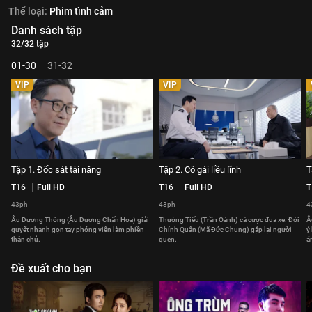
Thể loại:
Phim tình cảm
Danh sách tập
32/32 tập
01-30
31-32
VIP
VIP
Tập 1. Đốc sát tài năng
Tập 2. Cô gái liều lĩnh
T
T16
Full HD
T16
Full HD
T
43ph
43ph
4
Âu Dương Thông (Âu Dương Chấn Hoa) giải
Thường Tiếu (Trần Oánh) cá cược đua xe. Đới
Â
quyết nhanh gọn tay phóng viên làm phiền
Chính Quân (Mã Đức Chung) gặp lại người
ý
thân chủ.
quen.
á
Đề xuất cho bạn