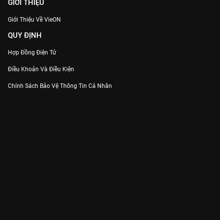
GIỚI THIỆU
Giới Thiệu Về VieON
QUY ĐỊNH
Hợp Đồng Điện Tử
Điều Khoản Và Điều Kiện
Chính Sách Bảo Vệ Thông Tin Cá Nhân
Chính Sách Bảo Vệ Người Tiêu Dùng Dễ Bị Tổn Thương
Thỏa Thuận Sử Dụng Dịch Vụ Mạng Xã Hội
THÔNG TIN
Thông Báo
Trung Tâm Hỗ Trợ
Liên Hệ
Góp Ý