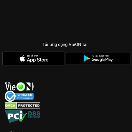
Màn song hùng kỳ hiệp:
Sự kết hợp giữa lối diễn dí dỏm nhưng
sâu sắc của Âu Dương Chấn Hoa và vẻ lịch lãm, nguy hiểm của
Mã Đức Chung tạo nên sức hút khó cưỡng.
Góc nhìn mới lạ:
Khác với các phim cảnh sát hình sự thông
thường, phim khai thác sâu vào đội cảnh sát giao thông - nơi
những dấu vết phanh xe có thể tố cáo cả một âm mưu giết
Tải ứng dụng VieON
tại
người.
Nút thắt tâm lý:
Mối quan hệ phức tạp giữa Âu Dương Thông
và Thường Tiếu lấy đi không ít nước mắt của khán giả bởi
những hiểu lầm chồng chất.
Vạch Tội không chỉ là phim phá án, đó là bài học về sự bao
dung và cái giá của việc đi tìm sự thật. Đón xem bản đẹp Full
HD, thuyết minh đầy đủ trên
VieON
để không bỏ lỡ bất kỳ tình
tiết kịch tính nào!