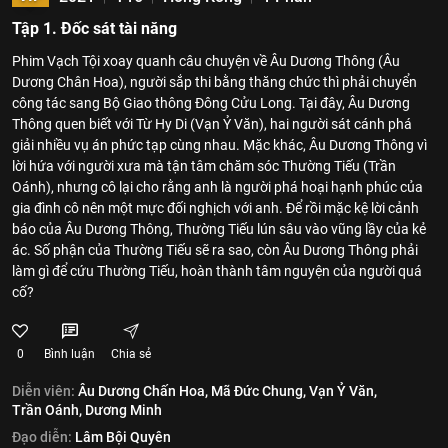
Tập 1. Đốc sát tài năng
Phim Vạch Tội xoay quanh câu chuyện về Âu Dương Thông (Âu
Dương Chân Hoa), người sắp thi bằng thăng chức thì phải chuyển
công tác sang Bộ Giao thông Đông Cửu Long. Tại đây, Âu Dương
Thông quen biết với Từ Hy Di (Vạn Ỷ Văn), hai người sát cánh phá
giải nhiều vụ án phức tạp cùng nhau. Mặc khác, Âu Dương Thông vì
lời hứa với người xưa mà tận tâm chăm sóc Thường Tiếu (Trần
Oánh), nhưng cô lại cho rằng anh là người phá hoại hạnh phúc của
gia đình cô nên một mực đối nghịch với anh. Để rồi mặc kệ lời cảnh
báo của Âu Dương Thông, Thường Tiếu lún sâu vào vũng lầy của kẻ
ác. Số phận của Thường Tiếu sẽ ra sao, còn Âu Dương Thông phải
làm gì để cứu Thường Tiếu, hoàn thành tâm nguyện của người quá
cố?
0
Bình luận
Chia sẻ
Diễn viên:
Âu Dương Chấn Hoa,
Mã Đức Chung,
Vạn Ỷ Văn,
Trần Oánh,
Dương Minh
Đạo diễn:
Lâm Bội Quyên