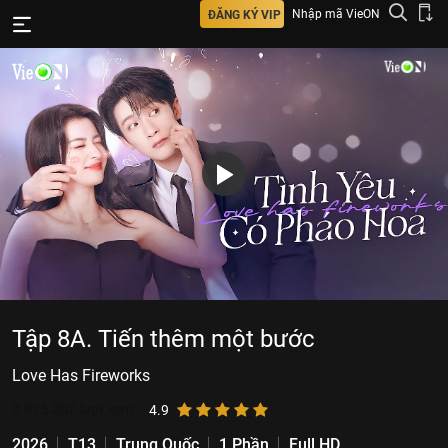
Nhập mã VieON
ĐĂNG KÝ VIP
Tập 8A. Tiến thêm một bước
Love Has Fireworks
8.875.207
lượt xem
4.9
2026
T13
Trung Quốc
1 Phần
Full HD