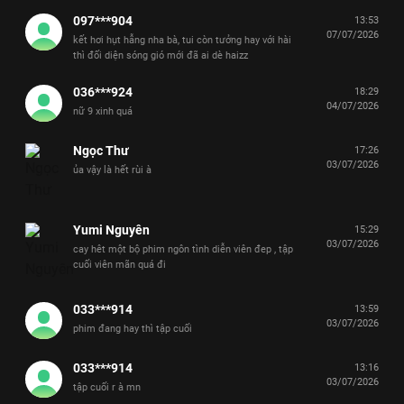
097***904
13:53
07/07/2026
kết hơi hụt hẫng nha bà, tui còn tưởng hay với hài
thì đối diện sóng gió mới đã ai dè haizz
036***924
18:29
04/07/2026
nữ 9 xinh quá
Ngọc Thư
17:26
03/07/2026
ủa vậy là hết rùi à
Yumi Nguyên
15:29
03/07/2026
cay hêt một bộ phim ngôn tình diễn viên đep , tập
cuối viên mãn quá đi
033***914
13:59
03/07/2026
phim đang hay thì tập cuối
033***914
13:16
03/07/2026
tập cuối r à mn