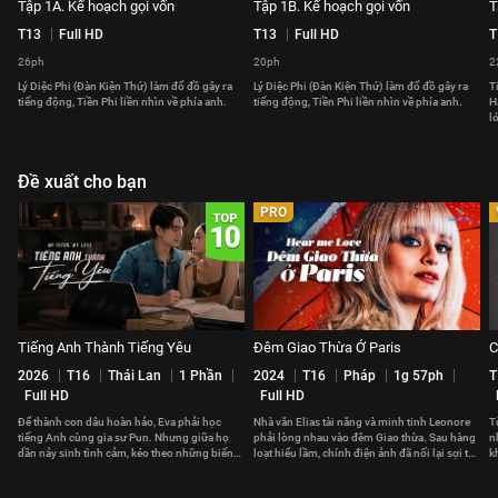
Tập 1A. Kế hoạch gọi vốn
Tập 1B. Kế hoạch gọi vốn
T
T13
Full HD
T13
Full HD
T
26ph
20ph
2
Lý Diệc Phi (Đàn Kiện Thứ) làm đổ đồ gây ra
Lý Diệc Phi (Đàn Kiện Thứ) làm đổ đồ gây ra
T
tiếng động, Tiền Phi liền nhìn về phía anh.
tiếng động, Tiền Phi liền nhìn về phía anh.
H
l
Đề xuất cho bạn
PRO
Tiếng Anh Thành Tiếng Yêu
Đêm Giao Thừa Ở Paris
C
2026
T16
Thái Lan
1 Phần
2024
T16
Pháp
1g 57ph
T
Full HD
Full HD
Để thành con dâu hoàn hảo, Eva phải học
Nhà văn Elias tài năng và minh tinh Leonore
T
tiếng Anh cùng gia sư Pun. Nhưng giữa họ
phải lòng nhau vào đêm Giao thừa. Sau hàng
n
dần nảy sinh tình cảm, kéo theo những biến
loạt hiểu lầm, chính điện ảnh đã nối lại sợi tơ
k
cố không ngờ.
hồng giữa họ.
t