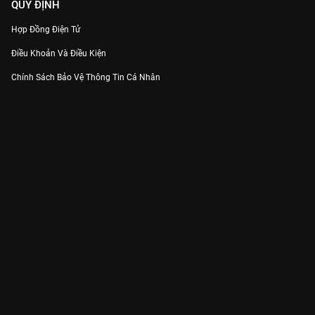
QUY ĐỊNH
Hợp Đồng Điện Tử
Điều Khoản Và Điều Kiện
Chính Sách Bảo Vệ Thông Tin Cá Nhân
Chính Sách Bảo Vệ Người Tiêu Dùng Dễ Bị Tổn Thương
Thỏa Thuận Sử Dụng Dịch Vụ Mạng Xã Hội
THÔNG TIN
Thông Báo
Trung Tâm Hỗ Trợ
Liên Hệ
Góp Ý
Công ty Cổ phần VieON - Địa chỉ: Tầng 5, 222 Pasteur, Phường Xuân Hòa,
Thành phố Hồ Chí Minh