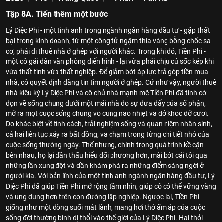
Tập 8A. Tiến thêm một bước
Lý Diệc Phi - một tinh anh trong ngành ngân hàng đầu tư - gặp thất
bại trong kinh doanh, từ một công tử ngậm thìa vàng bỗng chốc sa
cơ, phải đi thuê nhà ở ghép với người khác. Trong khi đó, Tiền Phi -
một cô gái dân văn phòng điển hình - lại vừa phải chịu cú sốc kép khi
vừa thất tình vừa thất nghiệp. Để giảm bớt áp lực trả góp tiền mua
nhà, cô quyết định đăng tin tìm người ở ghép. Cứ như vậy, người thuê
nhà kiêu kỳ Lý Diệc Phi và cô chủ nhà mạnh mẽ Tiền Phi đã tình cờ
dọn về sống chung dưới một mái nhà do sự đưa đẩy của số phận,
mở ra một cuộc sống chung vô cùng náo nhiệt và dở khóc dở cười.
Do khác biệt về tính cách, trải nghiệm sống và quan niệm nhân sinh,
cả hai liên tục xảy ra bất đồng, va chạm trong từng chi tiết nhỏ của
cuộc sống thường ngày. Thế nhưng, chính trong quá trình kề cận
bên nhau, họ lại dần thấu hiểu đối phương hơn, mài bớt cái tôi qua
những lần xung đột và dần khám phá ra những điểm sáng ngời ở
người kia. Với bản lĩnh của một tinh anh ngành ngân hàng đầu tư, Lý
Diệc Phi đã giúp Tiền Phi mở rộng tầm nhìn, giúp cô có thể vững vàng
và ung dung hơn trên con đường lập nghiệp. Ngược lại, Tiền Phi
giống như một dòng suối mát lành, mang hơi thở ấm áp của cuộc
sống đời thường bình dị thổi vào thế giới của Lý Diệc Phi. Hai thỏi