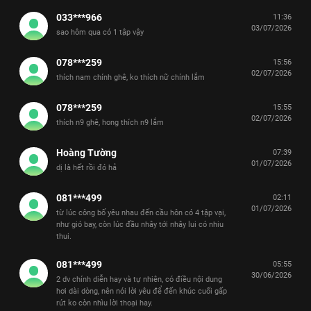
033***966
11:36
03/07/2026
sao hôm qua có 1 tập vậy
078***259
15:56
02/07/2026
thích nam chính ghê, ko thích nữ chính lắm
078***259
15:55
02/07/2026
thích n9 ghê, hong thích n9 lắm
Hoàng Tường
07:39
01/07/2026
dị là hết rồi đó hả
081***499
02:11
01/07/2026
từ lúc công bố yêu nhau đến cầu hôn có 4 tập vại,
như gió bay, còn lúc đầu nhây tới nhây lui có nhiu
thui.
081***499
05:55
30/06/2026
2 dv chính diễn hay và tự nhiên, có điều nội dung
hơi dài dòng, nên nói lời yêu để đến khúc cuối gấp
rút ko còn nhìu lời thoại hay.