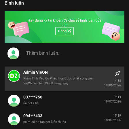
Bình luận
Hãy đăng ký tài khoản để chia sẻ bình luận của
bạn
Đăng ký
Admin VieON
Phim Tình Yêu Có Pháo Hoa được phát sóng trên
14:58
VieON vào lúc 19h00 hàng ngày.
19/06/2026
037***750
19:14
18/07/2026
ủa hết r hả
094***433
15:19
10/07/2026
phim có 36 tập hết luôn rồi hả