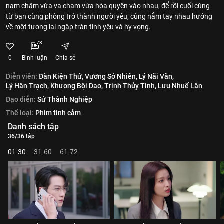
nam châm vừa va chạm vừa hòa quyện vào nhau, để rồi cuối cùng
từ bạn cùng phòng trở thành người yêu, cùng nắm tay nhau hướng
về một tương lai ngập tràn tình yêu và hy vọng.
73
0
Bình luận
Chia sẻ
Diễn viên:
Đàn Kiện Thứ,
Vương Sở Nhiên,
Lý Nãi Văn,
Lý Hân Trạch,
Khương Bội Dao,
Trịnh Thủy Tinh,
Lưu Nhuế Lân
Đạo diễn:
Sử Thành Nghiệp
Thể loại:
Phim tình cảm
Danh sách tập
36/36 tập
01-30
31-60
61-72