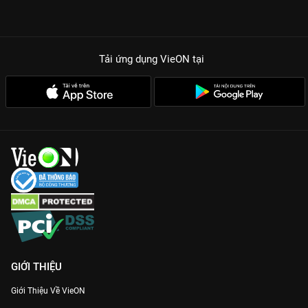
Tải ứng dụng VieON
tại
GIỚI THIỆU
Giới Thiệu Về VieON