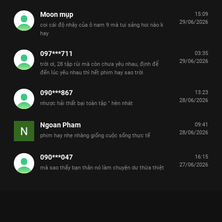
Moon mụp
15:09
29/06/2026
coi cái độ nhây của ô nam 9 mà tui sảng hoi nào k
hay
097***711
03:35
29/06/2026
trời ơi, 28 tập rùi mà còn chưa yêu nhau, định để
đến lúc yêu nhau thì hết phim hay sao trời
090***867
13:23
28/06/2026
nhược hải thất bại toàn tập " hèn nhát
Ngoan Pham
09:41
28/06/2026
phim hay nhẹ nhàng giống cuộc sống thực tế
090***047
16:15
27/06/2026
mà sao thấy bạn thân nó làm chuyện dư thừa thiệt
Xem Tập 8A. Tiến thêm một bước Tình Yêu Có Pháo Hoa - 36
Tập của Trung Quốc có sự tham gia của . Thuộc thể loại: Phim
bộ