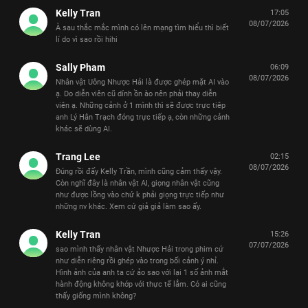
Kelly Tran
17:05
08/07/2026
À sau thắc mắc mình có lên mạng tìm hiểu thì biết
lí do vì sao rồi hihi
Sally Pham
06:09
08/07/2026
Nhân vật Uông Nhược Hải là được ghép mặt AI vào
ạ. Do diễn viên cũ dính ồn ào nên phải thay diễn
viên ạ. Những cảnh ở 1 mình thì sẽ được trực tiêp
anh Lý Hân Trạch đóng trực tiếp ạ, còn những cảnh
khác sẽ dùng AI.
Trang Lee
02:15
08/07/2026
Đúng rồi đấy Kelly Trần, mình cũng cảm thấy vậy.
Còn nghĩ đây là nhân vật AI, giọng nhân vật cũng
như được lồng vào chứ k phải giọng trực tiếp như
những nv khác. Xem cứ giả giả làm sao ấy.
Kelly Tran
15:26
07/07/2026
sao mình thấy nhân vật Nhược Hải trong phim cứ
như diễn riêng rồi ghép vào trong bối cảnh ý nhỉ.
Hình ảnh của anh ta cứ ảo sao với lại 1 số ảnh mắt
hành động không khớp với thực tế lắm. Có ai cũng
thấy giống mình không?