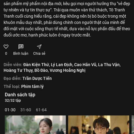
sản phẩm mỹ phẩm nội địa mới, kêu gọi mọi người hưởng thụ "vẻ đẹp
tự nhiên và tự tin thực sự". Trải qua muôn vàn thử thách, Tô Tranh
Tranh cuối cùng hiểu rằng, cái đẹp không nên bị bó buộc trong một
khuôn mẫu duy nhất, phải dùng chính con người thật của mình để
đối mặt với cuộc sống thực tế nhất, dựa vào nỗ lực phấn đấu để theo
đuổi ước mơ, hạnh phúc luôn ở ngay trước mắt.
0
Bình luận
Chia sẻ
Diễn viên:
Đàn Kiện Thứ,
Lý Lan Địch,
Cao Hãn Vũ,
La Thu Vận,
Hoàng Tư Thụy,
Bồ Đào,
Vương Hoằng Nghị
Đạo diễn:
Trần Dược Tiến
Thể loại:
Phim tâm lý
Danh sách tập
32/32 tập
01-30
31-60
61-64