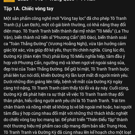
Tập 1A. Chiếc vòng tay
Một sản phẩm công nghệ mới "Vòng tay lọc" đã cho phép Tô Tranh
Tranh (Lý Lan Địch), một cô gái bình thường, có khả năng thay đổi
diện mạo. Tô Tranh Tranh biến thành đại mỹ nhân "Tô Miểu" (La Thu
Vận), biến thành nữ tiến sĩ "Phương Cẩn" (Bồ Đào), biến thành soái
ca "Toàn Thắng Đường" (Vương Hoằng Nghị), vừa tận hưởng cảm
giác lột xác, vừa giúp đỡ kẻ yếu, thực thi chính nghĩa. Cùng lúc đó,
Đường Kỳ (Đàn Kiện Thứ) phải lòng Tô Miểu nghĩa hiệp, tâm đầu ý
hợp với Phương Cẩn, ngưỡng mộ và khen ngợi vẻ ngoài sáng sủa,
đẹp trai của Toàn Thắng Đường. Để giữ bí mật, Tô Tranh Tranh buộc
phải liên tục nói dối, khiến Đường Kỳ lần lượt mất đi người mình yêu.
Dưới những đòn giáng liên tiếp, bệnh về mắt của Đường Kỳ ngày
càng trở nặng, Tô Tranh Tranh cảm thấy tội lỗi và áy náy. Cuối cùng,
Đường Kỳ đã phát hiện ra sự thật về việc Tô Tranh Tranh thay đổi
thân phận, hiểu rằng người anh yêu chỉ là Tô Tranh Tranh. Trái tim
chân thành và nồng nhiệt sẽ không bị vẻ bề ngoài mê hoặc, hai người
tâm đầu ý hợp cùng nhau đối mặt với những thử thách khắc nghiệt
do chiếc vòng tay lọc mang lại. Để phát triển "Thiên Điểu Tập" thành
một thương hiệu mỹ phẩm cao cấp mang đậm bản sắc Trung Hoa,
Tô Tranh Tranh và Đường Kỳ đã cùng nhau lên kế hoạch cho một loạt