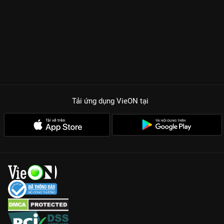
một bên là sự chân thành và một bên là những diện mạo giả
tạo. Đàn Kiện Thứ một lần nữa khẳng định visual không góc
chết và khả năng diễn xuất bằng ánh mắt thâm tình nhưng
cũng đầy nghi hoặc. Sự kết hợp giữa anh và em gái quốc dân
Lý Lan Địch tạo nên chemistry bùng nổ, khiến hội chị em phải
quắn quéo trong từng khung hình. Liệu Đường Tế yêu linh hồn
của Tô Thừa Hoan hay chỉ bị thu hút bởi những lớp filter hoàn
hảo mà cô tạo ra?
Tải ứng dụng VieON
tại
Concept độc nhất vô nhị:
Khai thác đề tài filter biến hình cực kỳ
bắt trend, đánh trúng tâm lý sống ảo của giới trẻ hiện đại.
Visual gấp đôi sát thương:
Màn cộng hưởng nhan sắc giữa
Đàn Kiện Thứ và dàn mỹ nhân Lý Lan Địch, Hoàng Tư Thụy, La
Thu Vận.
Cốt truyện lôi cuốn:
Đan xen giữa yếu tố kỳ ảo, hài hước và
những bài học sâu sắc về giá trị thực sự của con người.
Đừng bỏ lỡ hành trình đi tìm bản ngã và tình yêu đích thực
trong
Lự Kính
bản Thuyết minh sớm nhất, chất lượng Full HD
sắc nét duy nhất trên
VieON
!