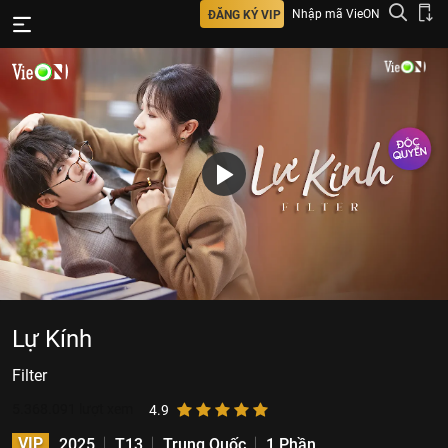
Nhập mã VieON
ĐĂNG KÝ VIP
Lự Kính
Filter
5.368.091
lượt xem
4.9
VIP
2025
T13
Trung Quốc
1 Phần