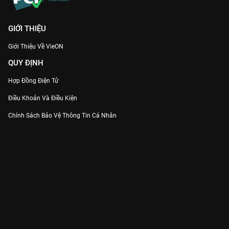
GIỚI THIỆU
Giới Thiệu Về VieON
QUY ĐỊNH
Hợp Đồng Điện Tử
Điều Khoản Và Điều Kiện
Chính Sách Bảo Vệ Thông Tin Cá Nhân
Chính Sách Bảo Vệ Người Tiêu Dùng Dễ Bị Tổn Thương
Thỏa Thuận Sử Dụng Dịch Vụ Mạng Xã Hội
THÔNG TIN
Thông Báo
Trung Tâm Hỗ Trợ
Liên Hệ