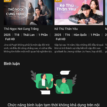
Thỏ Ngọc Nơi Cung Trăng
Kẻ Thù Thân Yêu
N
2025
T18
Thái Lan
1 Phần
2025
T16
Hàn Quốc
1 Phần
2
Full HD
Full HD
Jira và Pugh không phải là một cặp đôi trời
Gặp lại sau 16 năm, liệu những đối đầu từ quá
T
sinh, và điều đó cũng chẳng sao, vì cả hai đều
khứ có trở thành sợi dây kết nối cặp đôi oan
T
không tìm kiếm một mối quan hệ nghiêm túc.
gia Baek Su Jeong và Ban Ju Yeon, hay sẽ đẩy
g
cả hai ra xa?
gi
Bình luận
Chức năng bình luận tạm thời không khả dụng trên nội