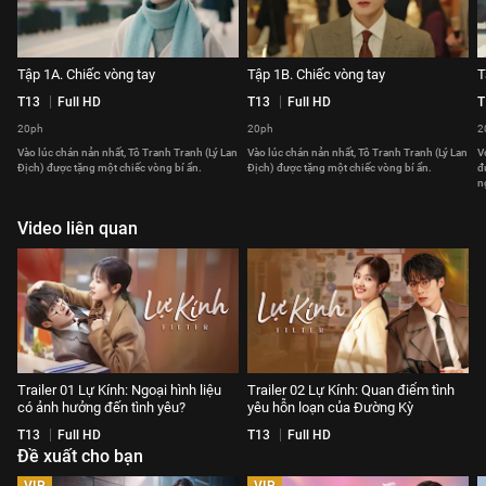
Tập 1A. Chiếc vòng tay
Tập 1B. Chiếc vòng tay
T
T13
Full HD
T13
Full HD
T
20ph
20ph
2
Vào lúc chán nản nhất, Tô Tranh Tranh (Lý Lan
Vào lúc chán nản nhất, Tô Tranh Tranh (Lý Lan
V
Địch) được tặng một chiếc vòng bí ẩn.
Địch) được tặng một chiếc vòng bí ẩn.
đ
n
Video liên quan
Trailer 01 Lự Kính: Ngoại hình liệu
Trailer 02 Lự Kính: Quan điểm tình
có ảnh hưởng đến tình yêu?
yêu hỗn loạn của Đường Kỳ
T13
Full HD
T13
Full HD
Đề xuất cho bạn
VIP
VIP