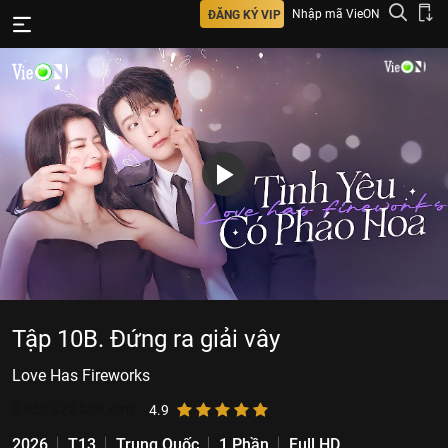
Nhập mã VieON
ĐĂNG KÝ VIP
Tập 10B. Đứng ra giải vây
Love Has Fireworks
8.850.972
lượt xem
4.9
2026
T13
Trung Quốc
1 Phần
Full HD