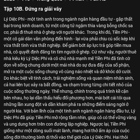
Tập 10B. Đứng ra giải vây
Lý Diệc Phi - một tinh anh trong ngành ngân hàng đầu tư - gặp thất
bại trong kinh doanh, từ một công tử ngậm thìa vàng bỗng chốc sa
cơ, phải đi thuê nhà ở ghép với người khác. Trong khi đó, Tiền Phi -
một cô gái dân văn phòng điển hình - lại vừa phải chịu cú sốc kép khi
vừa thất tình vừa thất nghiệp. Để giảm bớt áp lực trả góp tiền mua
nhà, cô quyết định đăng tin tìm người ở ghép. Cứ như vậy, người thuê
nhà kiêu kỳ Lý Diệc Phi và cô chủ nhà mạnh mẽ Tiền Phi đã tình cờ
dọn về sống chung dưới một mái nhà do sự đưa đẩy của số phận,
mở ra một cuộc sống chung vô cùng náo nhiệt và dở khóc dở cười.
Do khác biệt về tính cách, trải nghiệm sống và quan niệm nhân sinh,
cả hai liên tục xảy ra bất đồng, va chạm trong từng chi tiết nhỏ của
cuộc sống thường ngày. Thế nhưng, chính trong quá trình kề cận
bên nhau, họ lại dần thấu hiểu đối phương hơn, mài bớt cái tôi qua
những lần xung đột và dần khám phá ra những điểm sáng ngời ở
người kia. Với bản lĩnh của một tinh anh ngành ngân hàng đầu tư, Lý
Diệc Phi đã giúp Tiền Phi mở rộng tầm nhìn, giúp cô có thể vững vàng
và ung dung hơn trên con đường lập nghiệp. Ngược lại, Tiền Phi
giống như một dòng suối mát lành, mang hơi thở ấm áp của cuộc
sống đời thường bình dị thổi vào thế giới của Lý Diệc Phi. Hai thỏi