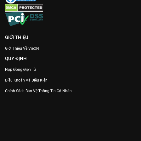
GIỚI THIỆU
Giới Thiệu Về VieON
QUY ĐỊNH
Hợp Đồng Điện Tử
Điều Khoản Và Điều Kiện
Chính Sách Bảo Vệ Thông Tin Cá Nhân
Chính Sách Bảo Vệ Người Tiêu Dùng Dễ Bị Tổn Thương
Thỏa Thuận Sử Dụng Dịch Vụ Mạng Xã Hội
THÔNG TIN
Thông Báo