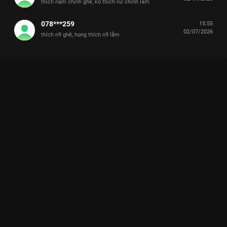
thích nam chính ghê, ko thích nữ chính lắm
078***259
15:55
02/07/2026
thích n9 ghê, hong thích n9 lắm
Xem Tập 10B. Đứng ra giải vây Tình Yêu Có Pháo Hoa - 36 Tập
của Trung Quốc có sự tham gia của . Thuộc thể loại: Phim bộ