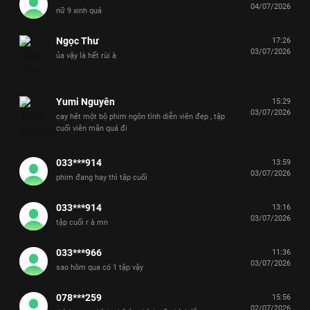
04/07/2026
nữ 9 xinh quá
Ngọc Thư
17:26
03/07/2026
ủa vậy là hết rùi à
Yumi Nguyên
15:29
03/07/2026
cay hêt một bộ phim ngôn tình diễn viên đep , tập
cuối viên mãn quá đi
033***914
13:59
03/07/2026
phim đang hay thì tập cuối
033***914
13:16
03/07/2026
tập cuối r à mn
033***966
11:36
03/07/2026
sao hôm qua có 1 tập vậy
078***259
15:56
02/07/2026