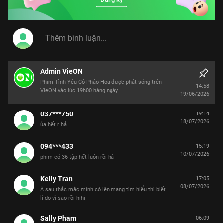
Đăng ký
Admin VieON
Phim Tình Yêu Có Pháo Hoa được phát sóng trên
14:58
VieON vào lúc 19h00 hàng ngày.
19/06/2026
037***750
19:14
18/07/2026
ủa hết r hả
094***433
15:19
10/07/2026
phim có 36 tập hết luôn rồi hả
Kelly Tran
17:05
08/07/2026
À sau thắc mắc mình có lên mạng tìm hiểu thì biết
lí do vì sao rồi hihi
Sally Pham
06:09