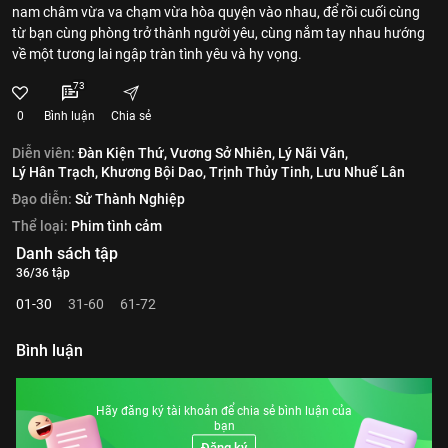
nam châm vừa va chạm vừa hòa quyện vào nhau, để rồi cuối cùng
từ bạn cùng phòng trở thành người yêu, cùng nắm tay nhau hướng
về một tương lai ngập tràn tình yêu và hy vọng.
73
0
Bình luận
Chia sẻ
Diễn viên:
Đàn Kiện Thứ,
Vương Sở Nhiên,
Lý Nãi Văn,
Lý Hân Trạch,
Khương Bội Dao,
Trịnh Thủy Tinh,
Lưu Nhuế Lân
Đạo diễn:
Sử Thành Nghiệp
Thể loại:
Phim tình cảm
Danh sách tập
36/36 tập
01-30
31-60
61-72
Bình luận
Hãy đăng ký tài khoản để chia sẻ bình luận của
bạn