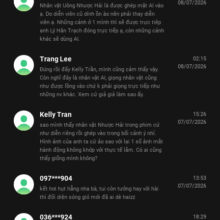
08/07/2026
Nhân vật Uông Nhược Hải là được ghép mặt AI vào
ạ. Do diễn viên cũ dính ồn ào nên phải thay diễn
viên ạ. Những cảnh ở 1 mình thì sẽ được trực tiêp
anh Lý Hân Trạch đóng trực tiếp ạ, còn những cảnh
khác sẽ dùng AI.
Trang Lee
02:15
08/07/2026
Đúng rồi đấy Kelly Trần, mình cũng cảm thấy vậy.
Còn nghĩ đây là nhân vật AI, giọng nhân vật cũng
như được lồng vào chứ k phải giọng trực tiếp như
những nv khác. Xem cứ giả giả làm sao ấy.
Kelly Tran
15:26
07/07/2026
sao mình thấy nhân vật Nhược Hải trong phim cứ
như diễn riêng rồi ghép vào trong bối cảnh ý nhỉ.
Hình ảnh của anh ta cứ ảo sao với lại 1 số ảnh mắt
hành động không khớp với thực tế lắm. Có ai cũng
thấy giống mình không?
097***904
13:53
07/07/2026
kết hơi hụt hẫng nha bà, tui còn tưởng hay với hài
thì đối diện sóng gió mới đã ai dè haizz
036***924
18:29