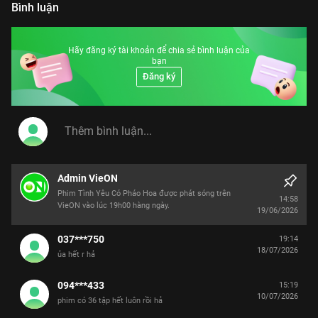
Bình luận
Hãy đăng ký tài khoản để chia sẻ bình luận của
bạn
Đăng ký
Admin VieON
Phim Tình Yêu Có Pháo Hoa được phát sóng trên
14:58
VieON vào lúc 19h00 hàng ngày.
19/06/2026
037***750
19:14
18/07/2026
ủa hết r hả
094***433
15:19
10/07/2026
phim có 36 tập hết luôn rồi hả