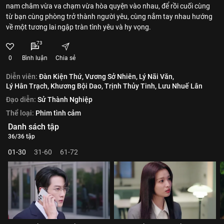
nam châm vừa va chạm vừa hòa quyện vào nhau, để rồi cuối cùng
từ bạn cùng phòng trở thành người yêu, cùng nắm tay nhau hướng
về một tương lai ngập tràn tình yêu và hy vọng.
73
0
Bình luận
Chia sẻ
Diễn viên:
Đàn Kiện Thứ,
Vương Sở Nhiên,
Lý Nãi Văn,
Lý Hân Trạch,
Khương Bội Dao,
Trịnh Thủy Tinh,
Lưu Nhuế Lân
Đạo diễn:
Sử Thành Nghiệp
Thể loại:
Phim tình cảm
Danh sách tập
36/36 tập
01-30
31-60
61-72