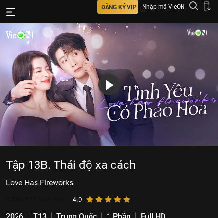
Nhập mã VieON
ĐĂNG KÝ VIP
Tập 13B. Thái độ xa cách
Love Has Fireworks
8.886.912
lượt xem
4.9
2026
T13
Trung Quốc
1 Phần
Full HD