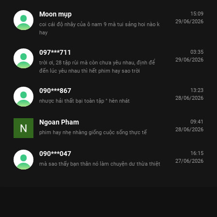
Moon mụp
15:09
29/06/2026
coi cái độ nhây của ô nam 9 mà tui sảng hoi nào k
hay
097***711
03:35
29/06/2026
trời ơi, 28 tập rùi mà còn chưa yêu nhau, định để
đến lúc yêu nhau thì hết phim hay sao trời
090***867
13:23
28/06/2026
nhược hải thất bại toàn tập " hèn nhát
Ngoan Pham
09:41
28/06/2026
phim hay nhẹ nhàng giống cuộc sống thực tế
090***047
16:15
27/06/2026
mà sao thấy bạn thân nó làm chuyện dư thừa thiệt
Xem Tập 13B. Thái độ xa cách Tình Yêu Có Pháo Hoa - 36 Tập
của Trung Quốc có sự tham gia của . Thuộc thể loại: Phim bộ