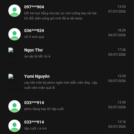
097***904
13:53
07/07/2026
kết hơi hụt hẫng nha bà, tui còn tưởng hay với hài
thì đối diện sóng gió mới đã ai dè haizz
036***924
18:29
04/07/2026
nữ 9 xinh quá
Ngọc Thư
17:26
03/07/2026
ủa vậy là hết rùi à
Yumi Nguyên
15:29
03/07/2026
cay hêt một bộ phim ngôn tình diễn viên đep , tập
cuối viên mãn quá đi
033***914
13:59
03/07/2026
phim đang hay thì tập cuối
033***914
13:16
03/07/2026
tập cuối r à mn