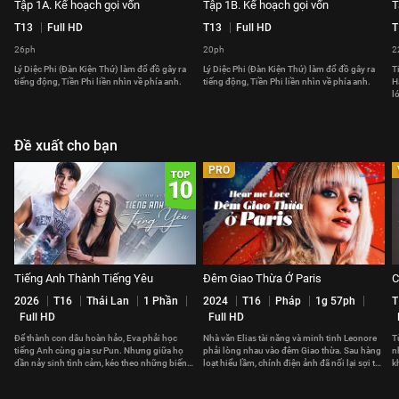
Tập 1A. Kế hoạch gọi vốn
Tập 1B. Kế hoạch gọi vốn
T
T13
Full HD
T13
Full HD
T
26ph
20ph
2
Lý Diệc Phi (Đàn Kiện Thứ) làm đổ đồ gây ra
Lý Diệc Phi (Đàn Kiện Thứ) làm đổ đồ gây ra
T
tiếng động, Tiền Phi liền nhìn về phía anh.
tiếng động, Tiền Phi liền nhìn về phía anh.
H
l
Đề xuất cho bạn
PRO
Tiếng Anh Thành Tiếng Yêu
Đêm Giao Thừa Ở Paris
C
2026
T16
Thái Lan
1 Phần
2024
T16
Pháp
1g 57ph
T
Full HD
Full HD
Để thành con dâu hoàn hảo, Eva phải học
Nhà văn Elias tài năng và minh tinh Leonore
T
tiếng Anh cùng gia sư Pun. Nhưng giữa họ
phải lòng nhau vào đêm Giao thừa. Sau hàng
n
dần nảy sinh tình cảm, kéo theo những biến
loạt hiểu lầm, chính điện ảnh đã nối lại sợi tơ
k
cố không ngờ.
hồng giữa họ.
t