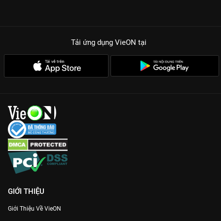
Tải ứng dụng VieON
tại
GIỚI THIỆU
Giới Thiệu Về VieON