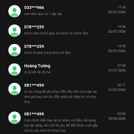
033***966
11:36
03/07/2026
sao hôm qua có 1 tập vậy
078***259
15:56
02/07/2026
thích nam chính ghê, ko thích nữ chính lắm
078***259
15:55
02/07/2026
thích n9 ghê, hong thích n9 lắm
Hoàng Tường
07:39
01/07/2026
dị là hết rồi đó hả
081***499
02:11
01/07/2026
từ lúc công bố yêu nhau đến cầu hôn có 4 tập vại,
như gió bay, còn lúc đầu nhây tới nhây lui có nhiu
thui.
081***499
05:55
30/06/2026
2 dv chính diễn hay và tự nhiên, có điều nội dung
hơi dài dòng, nên nói lời yêu để đến khúc cuối gấp
rút ko còn nhìu lời thoại hay.