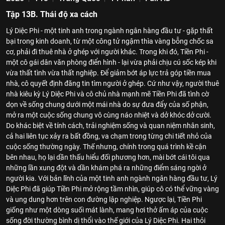
Tập 13B. Thái độ xa cách
Lý Diệc Phi - một tinh anh trong ngành ngân hàng đầu tư - gặp thất
bại trong kinh doanh, từ một công tử ngậm thìa vàng bỗng chốc sa
cơ, phải đi thuê nhà ở ghép với người khác. Trong khi đó, Tiền Phi -
một cô gái dân văn phòng điển hình - lại vừa phải chịu cú sốc kép khi
vừa thất tình vừa thất nghiệp. Để giảm bớt áp lực trả góp tiền mua
nhà, cô quyết định đăng tin tìm người ở ghép. Cứ như vậy, người thuê
nhà kiêu kỳ Lý Diệc Phi và cô chủ nhà mạnh mẽ Tiền Phi đã tình cờ
dọn về sống chung dưới một mái nhà do sự đưa đẩy của số phận,
mở ra một cuộc sống chung vô cùng náo nhiệt và dở khóc dở cười.
Do khác biệt về tính cách, trải nghiệm sống và quan niệm nhân sinh,
cả hai liên tục xảy ra bất đồng, va chạm trong từng chi tiết nhỏ của
cuộc sống thường ngày. Thế nhưng, chính trong quá trình kề cận
bên nhau, họ lại dần thấu hiểu đối phương hơn, mài bớt cái tôi qua
những lần xung đột và dần khám phá ra những điểm sáng ngời ở
người kia. Với bản lĩnh của một tinh anh ngành ngân hàng đầu tư, Lý
Diệc Phi đã giúp Tiền Phi mở rộng tầm nhìn, giúp cô có thể vững vàng
và ung dung hơn trên con đường lập nghiệp. Ngược lại, Tiền Phi
giống như một dòng suối mát lành, mang hơi thở ấm áp của cuộc
sống đời thường bình dị thổi vào thế giới của Lý Diệc Phi. Hai thỏi