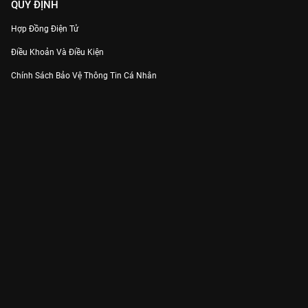
QUY ĐỊNH
Hợp Đồng Điện Tử
Điều Khoản Và Điều Kiện
Chính Sách Bảo Vệ Thông Tin Cá Nhân
Chính Sách Bảo Vệ Người Tiêu Dùng Dễ Bị Tổn Thương
Thỏa Thuận Sử Dụng Dịch Vụ Mạng Xã Hội
THÔNG TIN
Thông Báo
Trung Tâm Hỗ Trợ
Liên Hệ
Góp Ý
Công ty Cổ phần VieON - Địa chỉ: Tầng 5, 222 Pasteur, Phường Xuân Hòa,
Thành phố Hồ Chí Minh