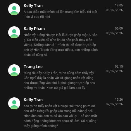
Kelly Tran
17:05
08/07/2026
À sau thắc mắc mình có lên mạng tìm hiểu thì biết
lí do vì sao rồi hihi
Sally Pham
06:09
08/07/2026
Nhân vật Uông Nhược Hải là được ghép mặt AI vào
ạ. Do diễn viên cũ dính ồn ào nên phải thay diễn
viên ạ. Những cảnh ở 1 mình thì sẽ được trực tiêp
anh Lý Hân Trạch đóng trực tiếp ạ, còn những cảnh
khác sẽ dùng AI.
Trang Lee
02:15
08/07/2026
Đúng rồi đấy Kelly Trần, mình cũng cảm thấy vậy.
Còn nghĩ đây là nhân vật AI, giọng nhân vật cũng
như được lồng vào chứ k phải giọng trực tiếp như
những nv khác. Xem cứ giả giả làm sao ấy.
Kelly Tran
15:26
07/07/2026
sao mình thấy nhân vật Nhược Hải trong phim cứ
như diễn riêng rồi ghép vào trong bối cảnh ý nhỉ.
Hình ảnh của anh ta cứ ảo sao với lại 1 số ảnh mắt
hành động không khớp với thực tế lắm. Có ai cũng
thấy giống mình không?