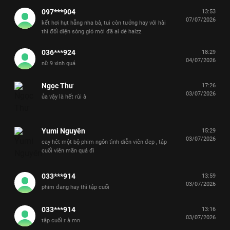
097***904
13:53
07/07/2026
kết hơi hụt hẫng nha bà, tui còn tưởng hay với hài
thì đối diện sóng gió mới đã ai dè haizz
036***924
18:29
04/07/2026
nữ 9 xinh quá
Ngọc Thư
17:26
03/07/2026
ủa vậy là hết rùi à
Yumi Nguyên
15:29
03/07/2026
cay hêt một bộ phim ngôn tình diễn viên đep , tập
cuối viên mãn quá đi
033***914
13:59
03/07/2026
phim đang hay thì tập cuối
033***914
13:16
03/07/2026
tập cuối r à mn