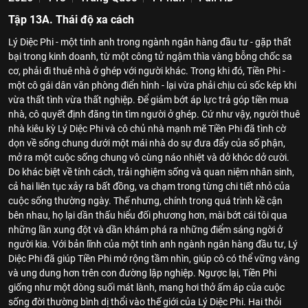
Tập 13A. Thái độ xa cách
Lý Diệc Phi - một tinh anh trong ngành ngân hàng đầu tư - gặp thất
bại trong kinh doanh, từ một công tử ngậm thìa vàng bỗng chốc sa
cơ, phải đi thuê nhà ở ghép với người khác. Trong khi đó, Tiền Phi -
một cô gái dân văn phòng điển hình - lại vừa phải chịu cú sốc kép khi
vừa thất tình vừa thất nghiệp. Để giảm bớt áp lực trả góp tiền mua
nhà, cô quyết định đăng tin tìm người ở ghép. Cứ như vậy, người thuê
nhà kiêu kỳ Lý Diệc Phi và cô chủ nhà mạnh mẽ Tiền Phi đã tình cờ
dọn về sống chung dưới một mái nhà do sự đưa đẩy của số phận,
mở ra một cuộc sống chung vô cùng náo nhiệt và dở khóc dở cười.
Do khác biệt về tính cách, trải nghiệm sống và quan niệm nhân sinh,
cả hai liên tục xảy ra bất đồng, va chạm trong từng chi tiết nhỏ của
cuộc sống thường ngày. Thế nhưng, chính trong quá trình kề cận
bên nhau, họ lại dần thấu hiểu đối phương hơn, mài bớt cái tôi qua
những lần xung đột và dần khám phá ra những điểm sáng ngời ở
người kia. Với bản lĩnh của một tinh anh ngành ngân hàng đầu tư, Lý
Diệc Phi đã giúp Tiền Phi mở rộng tầm nhìn, giúp cô có thể vững vàng
và ung dung hơn trên con đường lập nghiệp. Ngược lại, Tiền Phi
giống như một dòng suối mát lành, mang hơi thở ấm áp của cuộc
sống đời thường bình dị thổi vào thế giới của Lý Diệc Phi. Hai thỏi