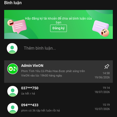
Bình luận
Hãy đăng ký tài khoản để chia sẻ bình luận của
bạn
Đăng ký
Admin VieON
Phim Tình Yêu Có Pháo Hoa được phát sóng trên
14:58
VieON vào lúc 19h00 hàng ngày.
19/06/2026
037***750
19:14
18/07/2026
ủa hết r hả
094***433
15:19
10/07/2026
phim có 36 tập hết luôn rồi hả