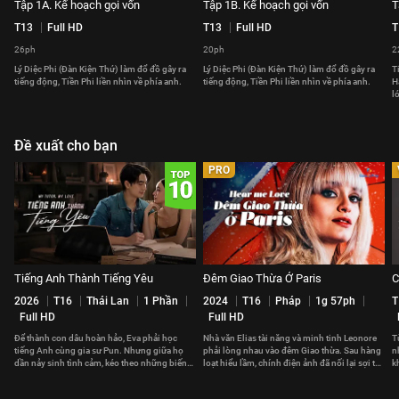
Tập 1A. Kế hoạch gọi vốn
Tập 1B. Kế hoạch gọi vốn
T
T13
Full HD
T13
Full HD
T
26ph
20ph
2
Lý Diệc Phi (Đàn Kiện Thứ) làm đổ đồ gây ra
Lý Diệc Phi (Đàn Kiện Thứ) làm đổ đồ gây ra
T
tiếng động, Tiền Phi liền nhìn về phía anh.
tiếng động, Tiền Phi liền nhìn về phía anh.
H
l
Đề xuất cho bạn
PRO
Tiếng Anh Thành Tiếng Yêu
Đêm Giao Thừa Ở Paris
C
2026
T16
Thái Lan
1 Phần
2024
T16
Pháp
1g 57ph
T
Full HD
Full HD
Để thành con dâu hoàn hảo, Eva phải học
Nhà văn Elias tài năng và minh tinh Leonore
T
tiếng Anh cùng gia sư Pun. Nhưng giữa họ
phải lòng nhau vào đêm Giao thừa. Sau hàng
n
dần nảy sinh tình cảm, kéo theo những biến
loạt hiểu lầm, chính điện ảnh đã nối lại sợi tơ
k
cố không ngờ.
hồng giữa họ.
t