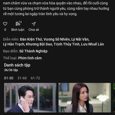
nam châm vừa va chạm vừa hòa quyện vào nhau, để rồi cuối cùng
từ bạn cùng phòng trở thành người yêu, cùng nắm tay nhau hướng
về một tương lai ngập tràn tình yêu và hy vọng.
73
0
Bình luận
Chia sẻ
Diễn viên:
Đàn Kiện Thứ,
Vương Sở Nhiên,
Lý Nãi Văn,
Lý Hân Trạch,
Khương Bội Dao,
Trịnh Thủy Tinh,
Lưu Nhuế Lân
Đạo diễn:
Sử Thành Nghiệp
Thể loại:
Phim tình cảm
Danh sách tập
36/36 tập
01-30
31-60
61-72