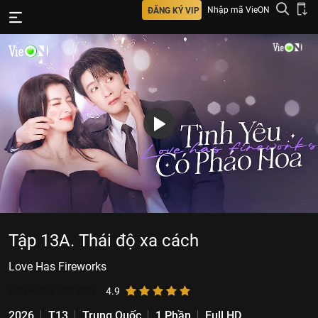
Nhập mã VieON
ĐĂNG KÝ VIP
Tập 13A. Thái độ xa cách
Love Has Fireworks
8.874.384
lượt xem
4.9
2026
T13
Trung Quốc
1 Phần
Full HD