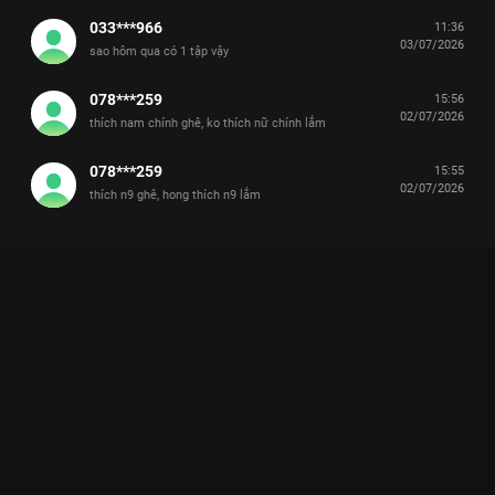
033***966
11:36
03/07/2026
sao hôm qua có 1 tập vậy
078***259
15:56
02/07/2026
thích nam chính ghê, ko thích nữ chính lắm
078***259
15:55
02/07/2026
thích n9 ghê, hong thích n9 lắm
Xem Tập 13A. Thái độ xa cách Tình Yêu Có Pháo Hoa - 36 Tập
của Trung Quốc có sự tham gia của . Thuộc thể loại: Phim bộ