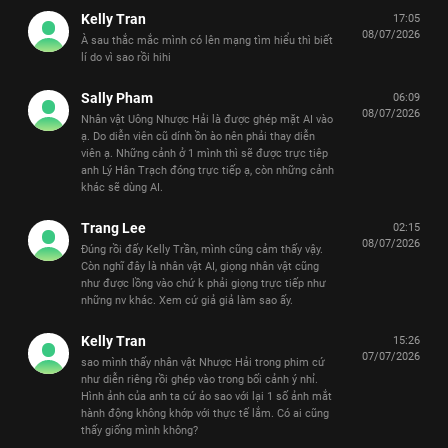
Kelly Tran
17:05
08/07/2026
À sau thắc mắc mình có lên mạng tìm hiểu thì biết
lí do vì sao rồi hihi
Sally Pham
06:09
08/07/2026
Nhân vật Uông Nhược Hải là được ghép mặt AI vào
ạ. Do diễn viên cũ dính ồn ào nên phải thay diễn
viên ạ. Những cảnh ở 1 mình thì sẽ được trực tiêp
anh Lý Hân Trạch đóng trực tiếp ạ, còn những cảnh
khác sẽ dùng AI.
Trang Lee
02:15
08/07/2026
Đúng rồi đấy Kelly Trần, mình cũng cảm thấy vậy.
Còn nghĩ đây là nhân vật AI, giọng nhân vật cũng
như được lồng vào chứ k phải giọng trực tiếp như
những nv khác. Xem cứ giả giả làm sao ấy.
Kelly Tran
15:26
07/07/2026
sao mình thấy nhân vật Nhược Hải trong phim cứ
như diễn riêng rồi ghép vào trong bối cảnh ý nhỉ.
Hình ảnh của anh ta cứ ảo sao với lại 1 số ảnh mắt
hành động không khớp với thực tế lắm. Có ai cũng
thấy giống mình không?