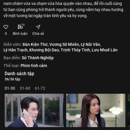
nam châm vừa va chạm vừa hòa quyện vào nhau, để rồi cuối cùng
từ bạn cùng phòng trở thành người yêu, cùng nắm tay nhau hướng
về một tương lai ngập tràn tình yêu và hy vọng.
73
0
Bình luận
Chia sẻ
Diễn viên:
Đàn Kiện Thứ,
Vương Sở Nhiên,
Lý Nãi Văn,
Lý Hân Trạch,
Khương Bội Dao,
Trịnh Thủy Tinh,
Lưu Nhuế Lân
Đạo diễn:
Sử Thành Nghiệp
Thể loại:
Phim tình cảm
Danh sách tập
36/36 tập
01-30
31-60
61-72