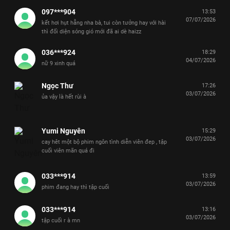
097***904
13:53
07/07/2026
kết hơi hụt hẫng nha bà, tui còn tưởng hay với hài
thì đối diện sóng gió mới đã ai dè haizz
036***924
18:29
04/07/2026
nữ 9 xinh quá
Ngọc Thư
17:26
03/07/2026
ủa vậy là hết rùi à
Yumi Nguyên
15:29
03/07/2026
cay hêt một bộ phim ngôn tình diễn viên đep , tập
cuối viên mãn quá đi
033***914
13:59
03/07/2026
phim đang hay thì tập cuối
033***914
13:16
03/07/2026
tập cuối r à mn