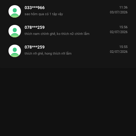
033***966
11:36
03/07/2026
sao hôm qua có 1 tập vậy
078***259
15:56
02/07/2026
thích nam chính ghê, ko thích nữ chính lắm
078***259
15:55
02/07/2026
thích n9 ghê, hong thích n9 lắm
Xem Tập 3B. Anh hùng cứu mỹ nhân Tình Yêu Có Pháo Hoa -
36 Tập của Trung Quốc có sự tham gia của . Thuộc thể loại:
Phim bộ