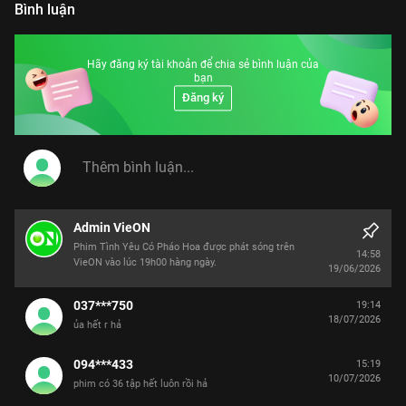
Bình luận
Hãy đăng ký tài khoản để chia sẻ bình luận của
bạn
Đăng ký
Admin VieON
Phim Tình Yêu Có Pháo Hoa được phát sóng trên
14:58
VieON vào lúc 19h00 hàng ngày.
19/06/2026
037***750
19:14
18/07/2026
ủa hết r hả
094***433
15:19
10/07/2026
phim có 36 tập hết luôn rồi hả