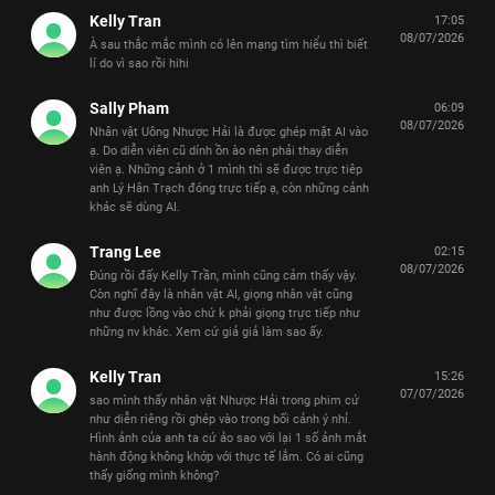
Kelly Tran
17:05
08/07/2026
À sau thắc mắc mình có lên mạng tìm hiểu thì biết
lí do vì sao rồi hihi
Sally Pham
06:09
08/07/2026
Nhân vật Uông Nhược Hải là được ghép mặt AI vào
ạ. Do diễn viên cũ dính ồn ào nên phải thay diễn
viên ạ. Những cảnh ở 1 mình thì sẽ được trực tiêp
anh Lý Hân Trạch đóng trực tiếp ạ, còn những cảnh
khác sẽ dùng AI.
Trang Lee
02:15
08/07/2026
Đúng rồi đấy Kelly Trần, mình cũng cảm thấy vậy.
Còn nghĩ đây là nhân vật AI, giọng nhân vật cũng
như được lồng vào chứ k phải giọng trực tiếp như
những nv khác. Xem cứ giả giả làm sao ấy.
Kelly Tran
15:26
07/07/2026
sao mình thấy nhân vật Nhược Hải trong phim cứ
như diễn riêng rồi ghép vào trong bối cảnh ý nhỉ.
Hình ảnh của anh ta cứ ảo sao với lại 1 số ảnh mắt
hành động không khớp với thực tế lắm. Có ai cũng
thấy giống mình không?