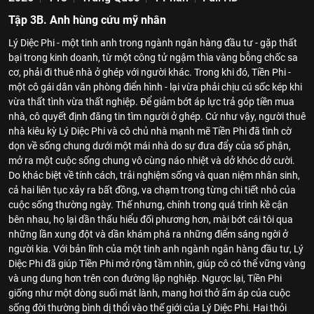
Tập 3B. Anh hùng cứu mỹ nhân
Lý Diệc Phi - một tinh anh trong ngành ngân hàng đầu tư - gặp thất
bại trong kinh doanh, từ một công tử ngậm thìa vàng bỗng chốc sa
cơ, phải đi thuê nhà ở ghép với người khác. Trong khi đó, Tiền Phi -
một cô gái dân văn phòng điển hình - lại vừa phải chịu cú sốc kép khi
vừa thất tình vừa thất nghiệp. Để giảm bớt áp lực trả góp tiền mua
nhà, cô quyết định đăng tin tìm người ở ghép. Cứ như vậy, người thuê
nhà kiêu kỳ Lý Diệc Phi và cô chủ nhà mạnh mẽ Tiền Phi đã tình cờ
dọn về sống chung dưới một mái nhà do sự đưa đẩy của số phận,
mở ra một cuộc sống chung vô cùng náo nhiệt và dở khóc dở cười.
Do khác biệt về tính cách, trải nghiệm sống và quan niệm nhân sinh,
cả hai liên tục xảy ra bất đồng, va chạm trong từng chi tiết nhỏ của
cuộc sống thường ngày. Thế nhưng, chính trong quá trình kề cận
bên nhau, họ lại dần thấu hiểu đối phương hơn, mài bớt cái tôi qua
những lần xung đột và dần khám phá ra những điểm sáng ngời ở
người kia. Với bản lĩnh của một tinh anh ngành ngân hàng đầu tư, Lý
Diệc Phi đã giúp Tiền Phi mở rộng tầm nhìn, giúp cô có thể vững vàng
và ung dung hơn trên con đường lập nghiệp. Ngược lại, Tiền Phi
giống như một dòng suối mát lành, mang hơi thở ấm áp của cuộc
sống đời thường bình dị thổi vào thế giới của Lý Diệc Phi. Hai thỏi