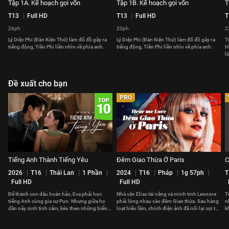
Tập 1A. Kế hoạch gọi vốn
Tập 1B. Kế hoạch gọi vốn
T
T13
Full HD
T13
Full HD
T
26ph
20ph
2
Lý Diệc Phi (Đàn Kiện Thứ) làm đổ đồ gây ra
Lý Diệc Phi (Đàn Kiện Thứ) làm đổ đồ gây ra
T
tiếng động, Tiền Phi liền nhìn về phía anh.
tiếng động, Tiền Phi liền nhìn về phía anh.
H
l
Đề xuất cho bạn
PRO
Tiếng Anh Thành Tiếng Yêu
Đêm Giao Thừa Ở Paris
C
2026
T16
Thái Lan
1 Phần
2024
T16
Pháp
1g 57ph
T
Full HD
Full HD
Để thành con dâu hoàn hảo, Eva phải học
Nhà văn Elias tài năng và minh tinh Leonore
T
tiếng Anh cùng gia sư Pun. Nhưng giữa họ
phải lòng nhau vào đêm Giao thừa. Sau hàng
n
dần nảy sinh tình cảm, kéo theo những biến
loạt hiểu lầm, chính điện ảnh đã nối lại sợi tơ
k
cố không ngờ.
hồng giữa họ.
t