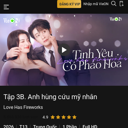
Nhập mã VieON
ĐĂNG KÝ VIP
Tập 3B. Anh hùng cứu mỹ nhân
Love Has Fireworks
8.865.956
lượt xem
4.9
2026
T13
Trung Quốc
1 Phần
Full HD