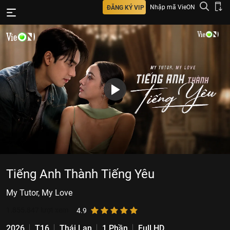
Nhập mã VieON
ĐĂNG KÝ VIP
Tiếng Anh Thành Tiếng Yêu
My Tutor, My Love
1.855.847
lượt xem
4.9
2026
T16
Thái Lan
1 Phần
Full HD