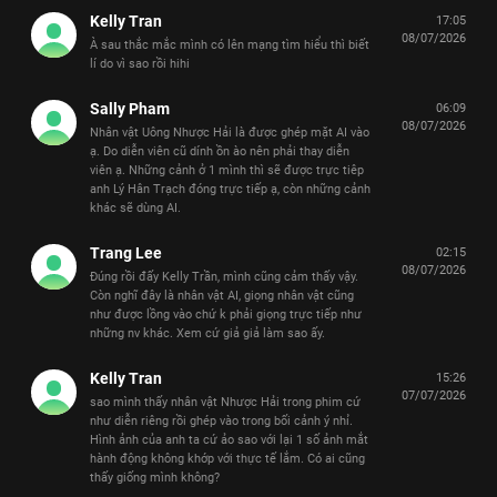
Kelly Tran
17:05
08/07/2026
À sau thắc mắc mình có lên mạng tìm hiểu thì biết
lí do vì sao rồi hihi
Sally Pham
06:09
08/07/2026
Nhân vật Uông Nhược Hải là được ghép mặt AI vào
ạ. Do diễn viên cũ dính ồn ào nên phải thay diễn
viên ạ. Những cảnh ở 1 mình thì sẽ được trực tiêp
anh Lý Hân Trạch đóng trực tiếp ạ, còn những cảnh
khác sẽ dùng AI.
Trang Lee
02:15
08/07/2026
Đúng rồi đấy Kelly Trần, mình cũng cảm thấy vậy.
Còn nghĩ đây là nhân vật AI, giọng nhân vật cũng
như được lồng vào chứ k phải giọng trực tiếp như
những nv khác. Xem cứ giả giả làm sao ấy.
Kelly Tran
15:26
07/07/2026
sao mình thấy nhân vật Nhược Hải trong phim cứ
như diễn riêng rồi ghép vào trong bối cảnh ý nhỉ.
Hình ảnh của anh ta cứ ảo sao với lại 1 số ảnh mắt
hành động không khớp với thực tế lắm. Có ai cũng
thấy giống mình không?