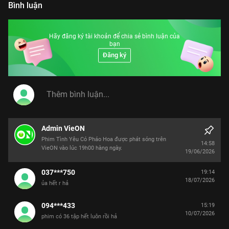
Bình luận
Hãy đăng ký tài khoản để chia sẻ bình luận của
bạn
Đăng ký
Admin VieON
Phim Tình Yêu Có Pháo Hoa được phát sóng trên
14:58
VieON vào lúc 19h00 hàng ngày.
19/06/2026
037***750
19:14
18/07/2026
ủa hết r hả
094***433
15:19
10/07/2026
phim có 36 tập hết luôn rồi hả