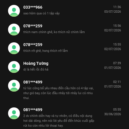
033***966
11:36
03/07/2026
sao hôm qua có 1 tập vậy
078***259
15:56
02/07/2026
thích nam chính ghê, ko thích nữ chính lắm
078***259
15:55
02/07/2026
thích n9 ghê, hong thích n9 lắm
Hoàng Tường
07:39
01/07/2026
dị là hết rồi đó hả
081***499
02:11
01/07/2026
từ lúc công bố yêu nhau đến cầu hôn có 4 tập vại,
như gió bay, còn lúc đầu nhây tới nhây lui có nhiu
thui.
081***499
05:55
30/06/2026
2 dv chính diễn hay và tự nhiên, có điều nội dung
hơi dài dòng, nên nói lời yêu để đến khúc cuối gấp
rút ko còn nhìu lời thoại hay.