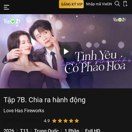
Nhập mã VieON
ĐĂNG KÝ VIP
Tập 7B. Chia ra hành động
Love Has Fireworks
8.890.969
lượt xem
4.9
2026
T13
Trung Quốc
1 Phần
Full HD