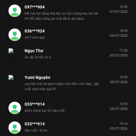
097***904
13:53
07/07/2026
kết hơi hụt hẫng nha bà, tui còn tưởng hay với hài
thì đối diện sóng gió mới đã ai dè haizz
036***924
18:29
04/07/2026
nữ 9 xinh quá
Ngọc Thư
17:26
03/07/2026
ủa vậy là hết rùi à
Yumi Nguyên
15:29
03/07/2026
cay hêt một bộ phim ngôn tình diễn viên đep , tập
cuối viên mãn quá đi
033***914
13:59
03/07/2026
phim đang hay thì tập cuối
033***914
13:16
03/07/2026
tập cuối r à mn