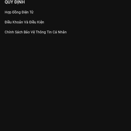
QUY ĐỊNH
Hợp Đồng Điện Tử
Điều Khoản Và Điều Kiện
Chính Sách Bảo Vệ Thông Tin Cá Nhân
Chính Sách Bảo Vệ Người Tiêu Dùng Dễ Bị Tổn Thương
Thỏa Thuận Sử Dụng Dịch Vụ Mạng Xã Hội
THÔNG TIN
Thông Báo
Trung Tâm Hỗ Trợ
Liên Hệ
Góp Ý
Công ty Cổ phần VieON - Địa chỉ: Tầng 5, 222 Pasteur, Phường Xuân Hòa,
Thành phố Hồ Chí Minh