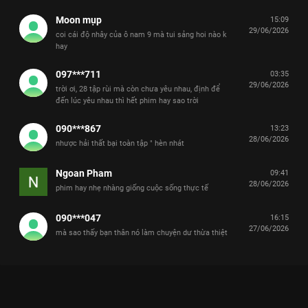
Moon mụp
15:09
29/06/2026
coi cái độ nhây của ô nam 9 mà tui sảng hoi nào k
hay
097***711
03:35
29/06/2026
trời ơi, 28 tập rùi mà còn chưa yêu nhau, định để
đến lúc yêu nhau thì hết phim hay sao trời
090***867
13:23
28/06/2026
nhược hải thất bại toàn tập " hèn nhát
Ngoan Pham
09:41
28/06/2026
phim hay nhẹ nhàng giống cuộc sống thực tế
090***047
16:15
27/06/2026
mà sao thấy bạn thân nó làm chuyện dư thừa thiệt
Xem Tập 7B. Chia ra hành động Tình Yêu Có Pháo Hoa - 36
Tập của Trung Quốc có sự tham gia của . Thuộc thể loại: Phim
bộ