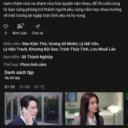
nam châm vừa va chạm vừa hòa quyện vào nhau, để rồi cuối cùng
từ bạn cùng phòng trở thành người yêu, cùng nắm tay nhau hướng
về một tương lai ngập tràn tình yêu và hy vọng.
73
0
Bình luận
Chia sẻ
Diễn viên:
Đàn Kiện Thứ,
Vương Sở Nhiên,
Lý Nãi Văn,
Lý Hân Trạch,
Khương Bội Dao,
Trịnh Thủy Tinh,
Lưu Nhuế Lân
Đạo diễn:
Sử Thành Nghiệp
Thể loại:
Phim tình cảm
Danh sách tập
36/36 tập
01-30
31-60
61-72