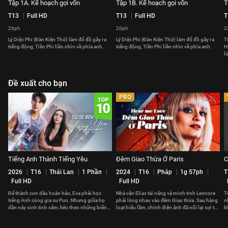
Tập 1A. Kế hoạch gọi vốn
Tập 1B. Kế hoạch gọi vốn
T
T13
Full HD
T13
Full HD
T
26ph
20ph
2
Lý Diệc Phi (Đàn Kiện Thứ) làm đổ đồ gây ra
Lý Diệc Phi (Đàn Kiện Thứ) làm đổ đồ gây ra
T
tiếng động, Tiền Phi liền nhìn về phía anh.
tiếng động, Tiền Phi liền nhìn về phía anh.
H
l
Đề xuất cho bạn
PRO
Tiếng Anh Thành Tiếng Yêu
Đêm Giao Thừa Ở Paris
C
2026
T16
Thái Lan
1 Phần
2024
T16
Pháp
1g 57ph
T
Full HD
Full HD
Để thành con dâu hoàn hảo, Eva phải học
Nhà văn Elias tài năng và minh tinh Leonore
T
tiếng Anh cùng gia sư Pun. Nhưng giữa họ
phải lòng nhau vào đêm Giao thừa. Sau hàng
n
dần nảy sinh tình cảm, kéo theo những biến
loạt hiểu lầm, chính điện ảnh đã nối lại sợi tơ
k
cố không ngờ.
hồng giữa họ.
t