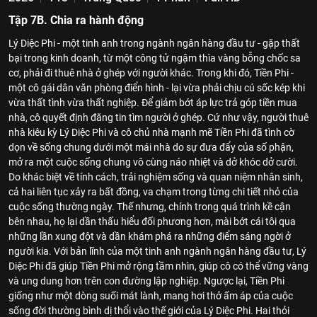
Tập 7B. Chia ra hành động
Lý Diệc Phi - một tinh anh trong ngành ngân hàng đầu tư - gặp thất
bại trong kinh doanh, từ một công tử ngậm thìa vàng bỗng chốc sa
cơ, phải đi thuê nhà ở ghép với người khác. Trong khi đó, Tiền Phi -
một cô gái dân văn phòng điển hình - lại vừa phải chịu cú sốc kép khi
vừa thất tình vừa thất nghiệp. Để giảm bớt áp lực trả góp tiền mua
nhà, cô quyết định đăng tin tìm người ở ghép. Cứ như vậy, người thuê
nhà kiêu kỳ Lý Diệc Phi và cô chủ nhà mạnh mẽ Tiền Phi đã tình cờ
dọn về sống chung dưới một mái nhà do sự đưa đẩy của số phận,
mở ra một cuộc sống chung vô cùng náo nhiệt và dở khóc dở cười.
Do khác biệt về tính cách, trải nghiệm sống và quan niệm nhân sinh,
cả hai liên tục xảy ra bất đồng, va chạm trong từng chi tiết nhỏ của
cuộc sống thường ngày. Thế nhưng, chính trong quá trình kề cận
bên nhau, họ lại dần thấu hiểu đối phương hơn, mài bớt cái tôi qua
những lần xung đột và dần khám phá ra những điểm sáng ngời ở
người kia. Với bản lĩnh của một tinh anh ngành ngân hàng đầu tư, Lý
Diệc Phi đã giúp Tiền Phi mở rộng tầm nhìn, giúp cô có thể vững vàng
và ung dung hơn trên con đường lập nghiệp. Ngược lại, Tiền Phi
giống như một dòng suối mát lành, mang hơi thở ấm áp của cuộc
sống đời thường bình dị thổi vào thế giới của Lý Diệc Phi. Hai thỏi