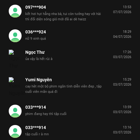
097***904
13:53
07/07/2026
kết hơi hụt hẫng nha bà, tui còn tưởng hay với hài
thì đối diện sóng gió mới đã ai dè haizz
036***924
18:29
04/07/2026
nữ 9 xinh quá
Ngọc Thư
17:26
03/07/2026
ủa vậy là hết rùi à
Yumi Nguyên
15:29
03/07/2026
cay hêt một bộ phim ngôn tình diễn viên đep , tập
cuối viên mãn quá đi
033***914
13:59
03/07/2026
phim đang hay thì tập cuối
033***914
13:16
03/07/2026
tập cuối r à mn