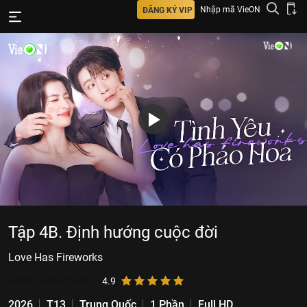
Nhập mã VieON
ĐĂNG KÝ VIP
Tập 4B. Định hướng cuộc đời
Love Has Fireworks
8.903.044
lượt xem
4.9
2026
T13
Trung Quốc
1 Phần
Full HD