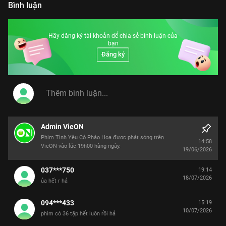
Bình luận
Hãy đăng ký tài khoản để chia sẻ bình luận của
bạn
Đăng ký
Admin VieON
Phim Tình Yêu Có Pháo Hoa được phát sóng trên
14:58
VieON vào lúc 19h00 hàng ngày.
19/06/2026
037***750
19:14
18/07/2026
ủa hết r hả
094***433
15:19
10/07/2026
phim có 36 tập hết luôn rồi hả