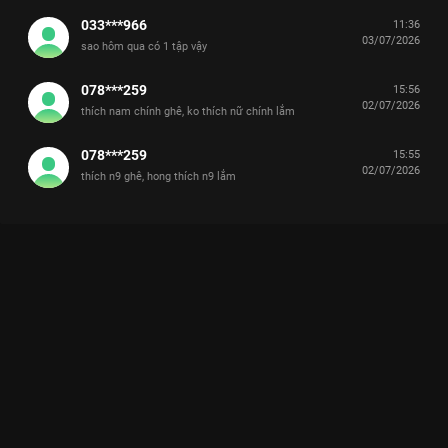
033***966
11:36
03/07/2026
sao hôm qua có 1 tập vậy
078***259
15:56
02/07/2026
thích nam chính ghê, ko thích nữ chính lắm
078***259
15:55
02/07/2026
thích n9 ghê, hong thích n9 lắm
Xem Tập 4B. Định hướng cuộc đời Tình Yêu Có Pháo Hoa - 36
Tập của Trung Quốc có sự tham gia của . Thuộc thể loại: Phim
bộ