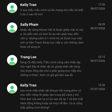
Kelly Tran
17:05
08/07/2026
À sau thắc mắc mình có lên mạng tìm hiểu thì biết
lí do vì sao rồi hihi
Sally Pham
06:09
08/07/2026
Nhân vật Uông Nhược Hải là được ghép mặt AI vào
ạ. Do diễn viên cũ dính ồn ào nên phải thay diễn
viên ạ. Những cảnh ở 1 mình thì sẽ được trực tiêp
anh Lý Hân Trạch đóng trực tiếp ạ, còn những cảnh
khác sẽ dùng AI.
Trang Lee
02:15
08/07/2026
Đúng rồi đấy Kelly Trần, mình cũng cảm thấy vậy.
Còn nghĩ đây là nhân vật AI, giọng nhân vật cũng
như được lồng vào chứ k phải giọng trực tiếp như
những nv khác. Xem cứ giả giả làm sao ấy.
Kelly Tran
15:26
07/07/2026
sao mình thấy nhân vật Nhược Hải trong phim cứ
như diễn riêng rồi ghép vào trong bối cảnh ý nhỉ.
Hình ảnh của anh ta cứ ảo sao với lại 1 số ảnh mắt
hành động không khớp với thực tế lắm. Có ai cũng
thấy giống mình không?