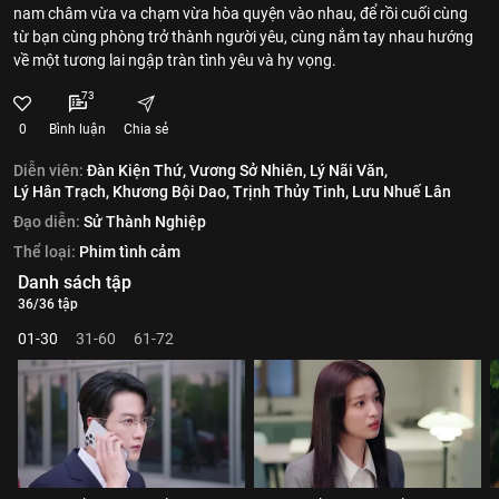
nam châm vừa va chạm vừa hòa quyện vào nhau, để rồi cuối cùng
từ bạn cùng phòng trở thành người yêu, cùng nắm tay nhau hướng
về một tương lai ngập tràn tình yêu và hy vọng.
73
0
Bình luận
Chia sẻ
Diễn viên:
Đàn Kiện Thứ,
Vương Sở Nhiên,
Lý Nãi Văn,
Lý Hân Trạch,
Khương Bội Dao,
Trịnh Thủy Tinh,
Lưu Nhuế Lân
Đạo diễn:
Sử Thành Nghiệp
Thể loại:
Phim tình cảm
Danh sách tập
36/36 tập
01-30
31-60
61-72