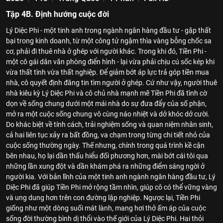
Tập 4B. Định hướng cuộc đời
Lý Diệc Phi - một tinh anh trong ngành ngân hàng đầu tư - gặp thất
bại trong kinh doanh, từ một công tử ngậm thìa vàng bỗng chốc sa
cơ, phải đi thuê nhà ở ghép với người khác. Trong khi đó, Tiền Phi -
một cô gái dân văn phòng điển hình - lại vừa phải chịu cú sốc kép khi
vừa thất tình vừa thất nghiệp. Để giảm bớt áp lực trả góp tiền mua
nhà, cô quyết định đăng tin tìm người ở ghép. Cứ như vậy, người thuê
nhà kiêu kỳ Lý Diệc Phi và cô chủ nhà mạnh mẽ Tiền Phi đã tình cờ
dọn về sống chung dưới một mái nhà do sự đưa đẩy của số phận,
mở ra một cuộc sống chung vô cùng náo nhiệt và dở khóc dở cười.
Do khác biệt về tính cách, trải nghiệm sống và quan niệm nhân sinh,
cả hai liên tục xảy ra bất đồng, va chạm trong từng chi tiết nhỏ của
cuộc sống thường ngày. Thế nhưng, chính trong quá trình kề cận
bên nhau, họ lại dần thấu hiểu đối phương hơn, mài bớt cái tôi qua
những lần xung đột và dần khám phá ra những điểm sáng ngời ở
người kia. Với bản lĩnh của một tinh anh ngành ngân hàng đầu tư, Lý
Diệc Phi đã giúp Tiền Phi mở rộng tầm nhìn, giúp cô có thể vững vàng
và ung dung hơn trên con đường lập nghiệp. Ngược lại, Tiền Phi
giống như một dòng suối mát lành, mang hơi thở ấm áp của cuộc
sống đời thường bình dị thổi vào thế giới của Lý Diệc Phi. Hai thỏi