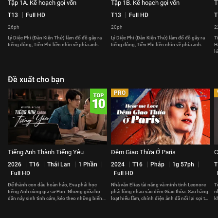
Tập 1A. Kế hoạch gọi vốn
Tập 1B. Kế hoạch gọi vốn
T
T13
Full HD
T13
Full HD
T
26ph
20ph
2
Lý Diệc Phi (Đàn Kiện Thứ) làm đổ đồ gây ra
Lý Diệc Phi (Đàn Kiện Thứ) làm đổ đồ gây ra
T
tiếng động, Tiền Phi liền nhìn về phía anh.
tiếng động, Tiền Phi liền nhìn về phía anh.
H
l
Đề xuất cho bạn
PRO
Tiếng Anh Thành Tiếng Yêu
Đêm Giao Thừa Ở Paris
C
2026
T16
Thái Lan
1 Phần
2024
T16
Pháp
1g 57ph
T
Full HD
Full HD
Để thành con dâu hoàn hảo, Eva phải học
Nhà văn Elias tài năng và minh tinh Leonore
T
tiếng Anh cùng gia sư Pun. Nhưng giữa họ
phải lòng nhau vào đêm Giao thừa. Sau hàng
n
dần nảy sinh tình cảm, kéo theo những biến
loạt hiểu lầm, chính điện ảnh đã nối lại sợi tơ
k
cố không ngờ.
hồng giữa họ.
t