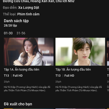
Đường Cửu Châu,
Hoàng Xán Xán,
Chu Ích Như
Đạo diễn:
Xa Lượng Dật
Thể loại:
Phim tình cảm
Danh sách tập
28/28 tập
01-30
31-56
Tập 1A. Ấn tượng đầu tiên
Tập 1B. Ấn tượng đầu tiên
T
T13
Full HD
T13
Full HD
T
20ph
20ph
2
Hà Tô Diệp (Trương Lăng Hách) vừa gặp đã
Hà Tô Diệp (Trương Lăng Hách) vừa gặp đã
Ô
yêu Thẩm Tích Phàm (Từ Nhược Hàm).
yêu Thẩm Tích Phàm (Từ Nhược Hàm).
T
Đề xuất cho bạn