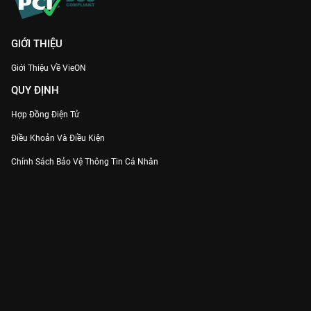
mãnh liệt vào tình yêu chân thành.
Yêu Em
chắc chắn sẽ là cái
tên dẫn đầu xu hướng phim ngôn tình nhẹ nhàng năm nay.
GIỚI THIỆU
Giới Thiệu Về VieON
QUY ĐỊNH
Hợp Đồng Điện Tử
Điều Khoản Và Điều Kiện
Chính Sách Bảo Vệ Thông Tin Cá Nhân
Chính Sách Bảo Vệ Người Tiêu Dùng Dễ Bị Tổn Thương
Thỏa Thuận Sử Dụng Dịch Vụ Mạng Xã Hội
THÔNG TIN
Thông Báo
Trung Tâm Hỗ Trợ
Liên Hệ