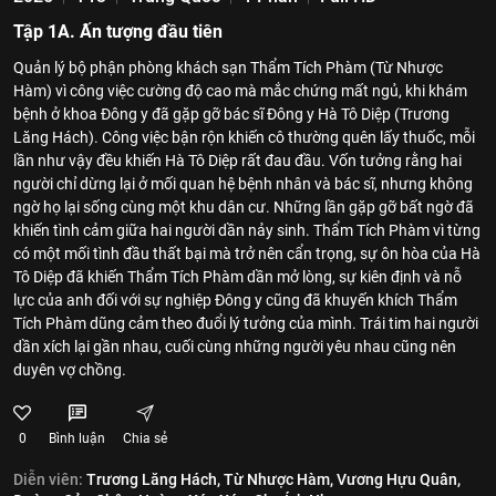
Tập 1A. Ấn tượng đầu tiên
Quản lý bộ phận phòng khách sạn Thẩm Tích Phàm (Từ Nhược
Hàm) vì công việc cường độ cao mà mắc chứng mất ngủ, khi khám
bệnh ở khoa Đông y đã gặp gỡ bác sĩ Đông y Hà Tô Diệp (Trương
Lăng Hách). Công việc bận rộn khiến cô thường quên lấy thuốc, mỗi
lần như vậy đều khiến Hà Tô Diệp rất đau đầu. Vốn tưởng rằng hai
người chỉ dừng lại ở mối quan hệ bệnh nhân và bác sĩ, nhưng không
ngờ họ lại sống cùng một khu dân cư. Những lần gặp gỡ bất ngờ đã
khiến tình cảm giữa hai người dần nảy sinh. Thẩm Tích Phàm vì từng
có một mối tình đầu thất bại mà trở nên cẩn trọng, sự ôn hòa của Hà
Tô Diệp đã khiến Thẩm Tích Phàm dần mở lòng, sự kiên định và nỗ
lực của anh đối với sự nghiệp Đông y cũng đã khuyến khích Thẩm
Tích Phàm dũng cảm theo đuổi lý tưởng của mình. Trái tim hai người
dần xích lại gần nhau, cuối cùng những người yêu nhau cũng nên
duyên vợ chồng.
0
Bình luận
Chia sẻ
Diễn viên:
Trương Lăng Hách,
Từ Nhược Hàm,
Vương Hựu Quân,