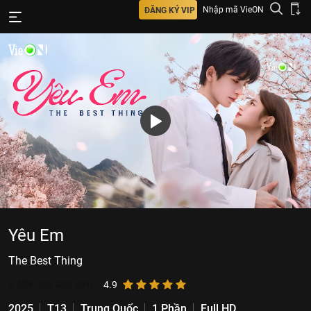
Nhập mã VieON
ĐĂNG KÝ VIP
Yêu Em
The Best Thing
6.589.226
lượt xem
4.9
2025
T13
Trung Quốc
1 Phần
Full HD