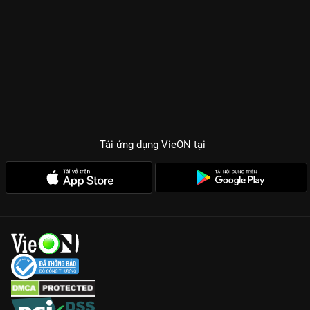
chúng ta đối diện với những hụt hẫng trong quá khứ. Nhìn cách
Hà Tô Diệp kiên nhẫn bốc từng thang thuốc, tỉ mẩn dặn dò Tích
Phàm từng chút một, hội chị em chắc chắn sẽ phải quắn quéo
vì độ ngọt ngào chuẩn soái ca nhưng lại rất thực tế. Chemistry
của Trương Lăng Hách và Từ Nhược Hàm thì khỏi bàn, visual
bùng nổ trong từng khung hình khiến fan chỉ muốn cày đi cày
lại không thôi.
Trương Lăng Hách lột xác:
Rời bỏ hình tượng nam thần cổ
Tải ứng dụng VieON
tại
trang, anh hóa thân hoàn hảo vào vai bác sĩ Hà ôn nhu, là hình
mẫu bạn trai quốc dân mới.
Nội dung chữa lành:
Phim tập trung vào quá trình chữa trị
chứng mất ngủ và tâm bệnh, mang lại cảm giác bình yên cho
khán giả khi xem.
Chất lượng Full HD sắc nét:
Trải nghiệm trọn vẹn từng khoảnh
khắc ngọt ngào với bản Thuyết minh sớm nhất trên nền tảng
VieON.
Kết thúc 28 tập phim không chỉ là một cái kết viên mãn cho cặp
đôi chính, mà còn để lại trong lòng người xem một niềm tin