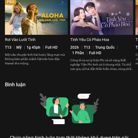
PRO
Rơi Vào Lưới Tình
Tình Yêu Có Pháo Hoa
T
T13
Mỹ
1g 45ph
Full HD
2026
T13
Trung Quốc
T
1 Phần
Full HD
Một câu chuyện tình hài hước, lãng mạn mà
C
không kém phần mãnh liệt trên hòn đảo
J
Công tử sa cơ Lý Diệc Phi và cô nàng thất
Hawaii thơ mộng.
m
nghiệp Tiền Phi tình cờ ở chung nhà. Từ chỗ
t
oan gia, cả hai dần thấu hiểu nhau, cùng phấn
đấu vì tương lai.
Bình luận
Chức năng bình luận tạm thời không khả dụng trên nội