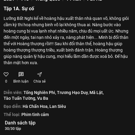
Tập 1A. Sự cố
Lưỡng Bất Nghi kể về hoàng hậu xuất thân nhà quan võ, không giỏi
cầm kỳ thi hoạ nhưng binh võ lại không thua ai. Nàng bước vào
hoàng cung bị vua lạnh nhạt nhiều năm, chịu đủ mọi uất ức. Nhưng
đến một ngày, tai nạn nhỏ xảy ra, nàng phát hiện... Mình bị đổi thân
thể với Hoàng thượng rồi!!! Sau khi đổi thân thể, hoàng hậu giúp
hoàng thượng thượng triều, xuất binh đánh trận. Hoàng thượng
giúp nàng quản lý hậu cung, mọi hiểu lầm dần được xoá bỏ. Đế hậu
thân mật hơn xưa.
0
Bình luận
Chia sẻ
Diễn viên:
Tống Nghiên Phi,
Trương Hạo Duy,
Mã Lật,
Tào Tuấn Tường,
Vu Ba
Đạo diễn:
Hà Chấn Hoa,
Lan Siêu
Thể loại:
Phim tình cảm
Danh sách tập
30/30 tập