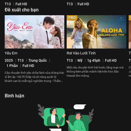
T13
Full HD
T13
Full HD
Đề xuất cho bạn
PRO
Yêu Em
Rơi Vào Lưới Tình
T
2025
T13
Trung Quốc
T13
Mỹ
1g 45ph
Full HD
T
1 Phần
Full HD
Một câu chuyện tình hài hước, lãng mạn mà
C
không kém phần mãnh liệt trên hòn đảo
J
Câu chuyện tình yêu chữa lành của chàng bác
Hawaii thơ mộng.
m
sĩ ấm áp - Hà Tô Diệp và cô nàng quản lý
t
khách sạn bị mất ngủ nghiêm trọng - Thẩm
Tích Phàm.
Bình luận