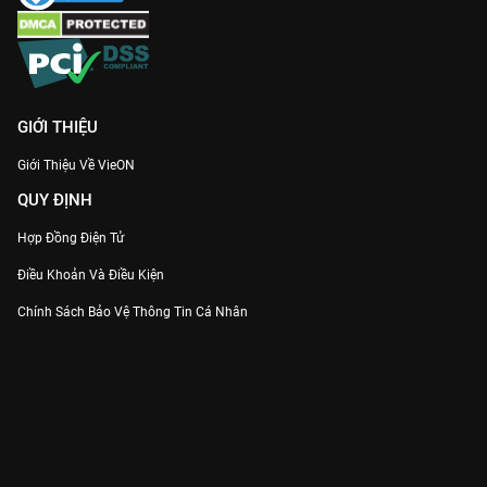
VieON
ngay hôm nay!
GIỚI THIỆU
Giới Thiệu Về VieON
QUY ĐỊNH
Hợp Đồng Điện Tử
Điều Khoản Và Điều Kiện
Chính Sách Bảo Vệ Thông Tin Cá Nhân
Chính Sách Bảo Vệ Người Tiêu Dùng Dễ Bị Tổn Thương
Thỏa Thuận Sử Dụng Dịch Vụ Mạng Xã Hội
THÔNG TIN
Thông Báo