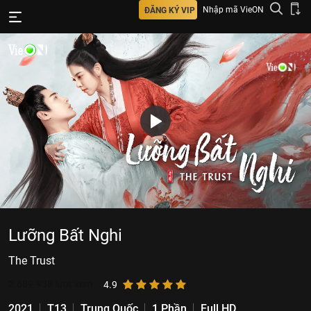
Nhập mã VieON
ĐĂNG KÝ VIP
Lưỡng Bất Nghi
The Trust
2.689.938
lượt xem
4.9
2021
T13
Trung Quốc
1 Phần
Full HD