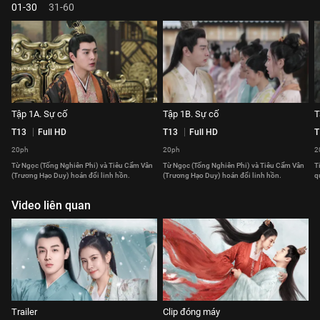
01-30
31-60
Tập 1A. Sự cố
Tập 1B. Sự cố
T
T13
Full HD
T13
Full HD
T
20ph
20ph
2
Từ Ngọc (Tống Nghiên Phi) và Tiêu Cẩm Vân
Từ Ngọc (Tống Nghiên Phi) và Tiêu Cẩm Vân
T
(Trương Hạo Duy) hoán đổi linh hồn.
(Trương Hạo Duy) hoán đổi linh hồn.
q
Video liên quan
Trailer
Clip đóng máy