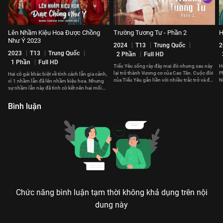
Lên Nhầm Kiệu Hoa Được Chồng
Trường Tương Tư - Phần 2
H
Như Ý 2023
2024
T13
Trung Quốc
2
2023
T13
Trung Quốc
2 Phần
Full HD
1 Phần
Full HD
Tiểu Yêu sống rày đây mai đó nhưng sau này
H
lại trở thành Vương cơ của Cao Tân. Cuộc đời
P
Hai cô gái khác biệt về tính cách lẫn gia cảnh,
của Tiểu Yêu gắn liền với nhiều trắc trở và đau
N
vì 1 nhầm lẫn đã lên nhầm kiệu hoa. Nhưng
thương.
t
sự nhầm lẫn này đã tình cờ kết nên hai mối
duyên hạnh phúc.
Bình luận
Chức năng bình luận tạm thời không khả dụng trên nội
dung này