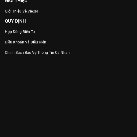
GIỚI THIỆU
Giới Thiệu Về VieON
QUY ĐỊNH
Hợp Đồng Điện Tử
Điều Khoản Và Điều Kiện
Chính Sách Bảo Vệ Thông Tin Cá Nhân
Chính Sách Bảo Vệ Người Tiêu Dùng Dễ Bị Tổn Thương
Thỏa Thuận Sử Dụng Dịch Vụ Mạng Xã Hội
THÔNG TIN
Thông Báo
Trung Tâm Hỗ Trợ
Liên Hệ
Góp Ý