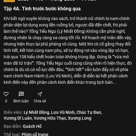
Tập 4A. Tính trước bước không qua
Khi bất ngờ xuyên không vào sách, trở thành nữ chính bị nam chính
phản diện lợi dụng xong liền ruồng bỏ, ngược đãi đến chết, thì phải
làm thế nào? Tống Tiểu Ngư (Lý Nhất Đồng) không cần phải nghĩ,
đương nhiên là chạy càng xa càng tốt rồi. Kế hoạch mỹ mãn đến vậy,
nhưng hiện thực lại phũ phàng vô cùng. Một khi cô cố gắng thay đổi
tình tiết, kết hôn cùng nam phụ, sẽ tự động rơi vào vòng lặp vô hạn,
trải qua 108 kiểu chết hoàn toàn không trùng lặp. Đúng là ""vừa mở
màn đã tử trận"". Tống Tiểu Ngư cuối cùng cũng nhìn rõ hiện thực, đó
chính là dù cô có nỗ lực đến đâu, ""tình tiết"" vẫn luôn đẩy cô về phía
nam chính Nam Hành (Lưu Vũ Ninh), diễn đi diễn lại hết phân cảnh
kinh điển này đến phân cảnh kinh điển khác trong kịch bản...
0
Bình luận
Chia sẻ
Diễn viên:
Lý Nhất Đồng,
Lưu Vũ Ninh,
Chúc Tự Đan,
Vương Dĩ Luân,
Vương Hữu Thạc,
Xương Long
Đạo diễn:
Quách Hổ
Thể loại:
Phim cổ trang