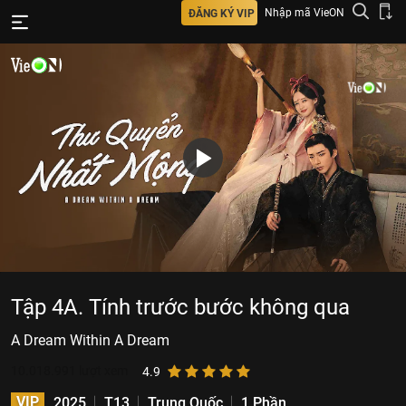
Nhập mã VieON
ĐĂNG KÝ VIP
Tập 4A. Tính trước bước không qua
A Dream Within A Dream
10.018.991
lượt xem
4.9
VIP
2025
T13
Trung Quốc
1 Phần