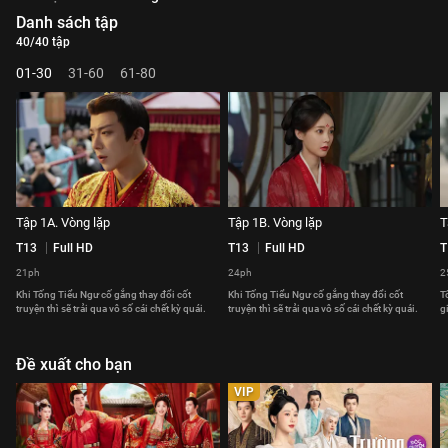
Danh sách tập
40/40 tập
01-30
31-60
61-80
Tập 1A. Vòng lặp
Tập 1B. Vòng lặp
T
T13
Full HD
T13
Full HD
T
21ph
24ph
2
Khi Tống Tiểu Ngư cố gắng thay đổi cốt
Khi Tống Tiểu Ngư cố gắng thay đổi cốt
T
truyện thì sẽ trải qua vô số cái chết kỳ quái.
truyện thì sẽ trải qua vô số cái chết kỳ quái.
g
Đề xuất cho bạn
VIP