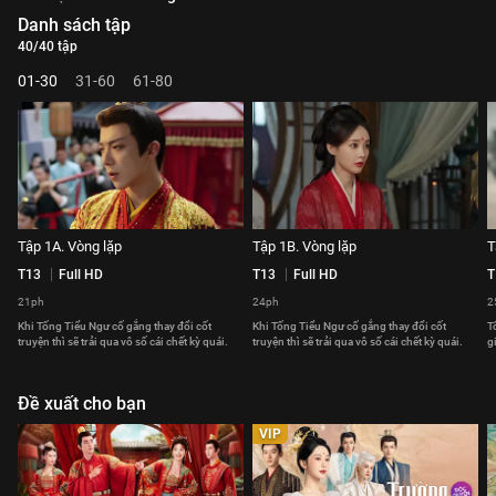
Danh sách tập
40/40 tập
01-30
31-60
61-80
Tập 1A. Vòng lặp
Tập 1B. Vòng lặp
T
T13
Full HD
T13
Full HD
T
21ph
24ph
2
Khi Tống Tiểu Ngư cố gắng thay đổi cốt
Khi Tống Tiểu Ngư cố gắng thay đổi cốt
T
truyện thì sẽ trải qua vô số cái chết kỳ quái.
truyện thì sẽ trải qua vô số cái chết kỳ quái.
g
Đề xuất cho bạn
VIP