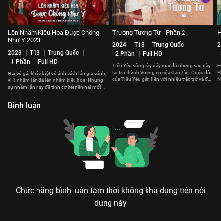
Lên Nhầm Kiệu Hoa Được Chồng
Trường Tương Tư - Phần 2
H
Như Ý 2023
2024
T13
Trung Quốc
2
2023
T13
Trung Quốc
2 Phần
Full HD
1 Phần
Full HD
Tiểu Yêu sống rày đây mai đó nhưng sau này
H
lại trở thành Vương cơ của Cao Tân. Cuộc đời
P
Hai cô gái khác biệt về tính cách lẫn gia cảnh,
của Tiểu Yêu gắn liền với nhiều trắc trở và đau
N
vì 1 nhầm lẫn đã lên nhầm kiệu hoa. Nhưng
thương.
t
sự nhầm lẫn này đã tình cờ kết nên hai mối
duyên hạnh phúc.
Bình luận
Chức năng bình luận tạm thời không khả dụng trên nội
dung này