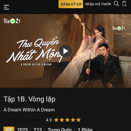
Nhập mã VieON
ĐĂNG KÝ VIP
Tập 1B. Vòng lặp
A Dream Within A Dream
10.012.220
lượt xem
4.9
VIP
2025
T13
Trung Quốc
1 Phần