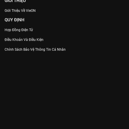
GIỚI THIỆU
Giới Thiệu Về VieON
QUY ĐỊNH
Hợp Đồng Điện Tử
Điều Khoản Và Điều Kiện
Chính Sách Bảo Vệ Thông Tin Cá Nhân
Chính Sách Bảo Vệ Người Tiêu Dùng Dễ Bị Tổn Thương
Thỏa Thuận Sử Dụng Dịch Vụ Mạng Xã Hội
THÔNG TIN
Thông Báo
Trung Tâm Hỗ Trợ
Liên Hệ
Góp Ý