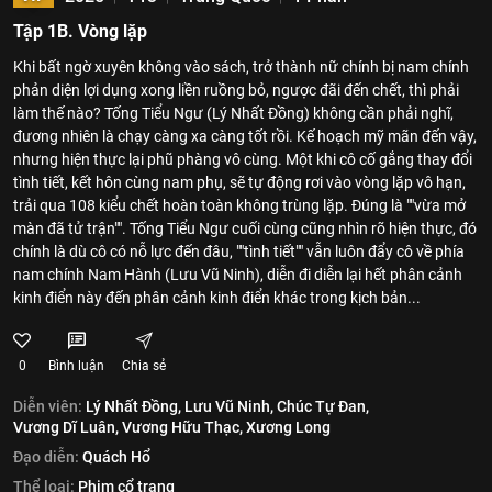
Tập 1B. Vòng lặp
Khi bất ngờ xuyên không vào sách, trở thành nữ chính bị nam chính
phản diện lợi dụng xong liền ruồng bỏ, ngược đãi đến chết, thì phải
làm thế nào? Tống Tiểu Ngư (Lý Nhất Đồng) không cần phải nghĩ,
đương nhiên là chạy càng xa càng tốt rồi. Kế hoạch mỹ mãn đến vậy,
nhưng hiện thực lại phũ phàng vô cùng. Một khi cô cố gắng thay đổi
tình tiết, kết hôn cùng nam phụ, sẽ tự động rơi vào vòng lặp vô hạn,
trải qua 108 kiểu chết hoàn toàn không trùng lặp. Đúng là ""vừa mở
màn đã tử trận"". Tống Tiểu Ngư cuối cùng cũng nhìn rõ hiện thực, đó
chính là dù cô có nỗ lực đến đâu, ""tình tiết"" vẫn luôn đẩy cô về phía
nam chính Nam Hành (Lưu Vũ Ninh), diễn đi diễn lại hết phân cảnh
kinh điển này đến phân cảnh kinh điển khác trong kịch bản...
0
Bình luận
Chia sẻ
Diễn viên:
Lý Nhất Đồng,
Lưu Vũ Ninh,
Chúc Tự Đan,
Vương Dĩ Luân,
Vương Hữu Thạc,
Xương Long
Đạo diễn:
Quách Hổ
Thể loại:
Phim cổ trang