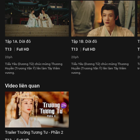
Tập 1A. Dời đô
Tập 1B. Dời đô
T
T13
Full HD
T13
Full HD
T
20ph
20ph
2
Tiểu Yêu (Dương Tử) chúc mừng Thương
Tiểu Yêu (Dương Tử) chúc mừng Thương
T
Huyền (Trương Vãn Ý) lên làm Tây Viêm
Huyền (Trương Vãn Ý) lên làm Tây Viêm
t
vương.
vương.
Video liên quan
Trailer Trường Tương Tư - Phần 2