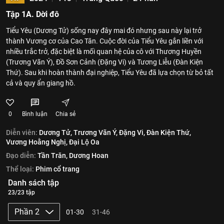
Tập 1A. Dời đô
Tiểu Yêu (Dương Tử) sống nay đây mai đó nhưng sau này lại trở
thành Vương cơ của Cao Tân. Cuộc đời của Tiểu Yêu gắn liền với
nhiều trắc trở, đặc biệt là mối quan hệ của cô với Thương Huyền
(Trương Vãn Ý), Đồ Sơn Cảnh (Đặng Vi) và Tương Liễu (Đàn Kiện
Thứ). Sau khi hoàn thành đại nghiệp, Tiểu Yêu đã lựa chọn từ bỏ tất
cả và quy ẩn giang hồ.
0
Bình luận
Chia sẻ
Diễn viên:
Dương Tử,
Trương Vãn Ý,
Đặng Vi,
Đàn Kiện Thứ,
Vương Hoằng Nghị,
Đại Lộ Oa
Đạo diễn:
Tần Trăn,
Dương Hoan
Thể loại:
Phim cổ trang
Danh sách tập
23/23 tập
Phần 2
01-30
31-46