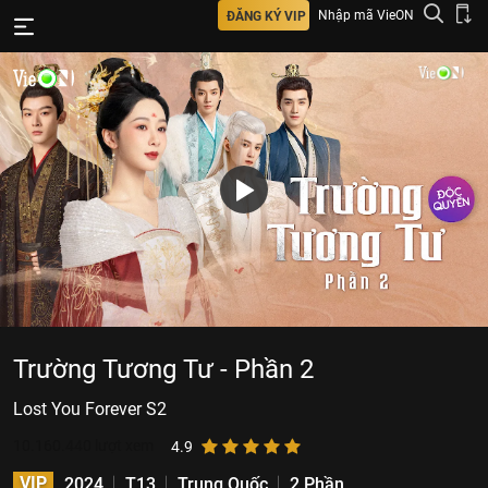
Nhập mã VieON
ĐĂNG KÝ VIP
Trường Tương Tư - Phần 2
Lost You Forever S2
10.160.440
lượt xem
4.9
VIP
2024
T13
Trung Quốc
2 Phần