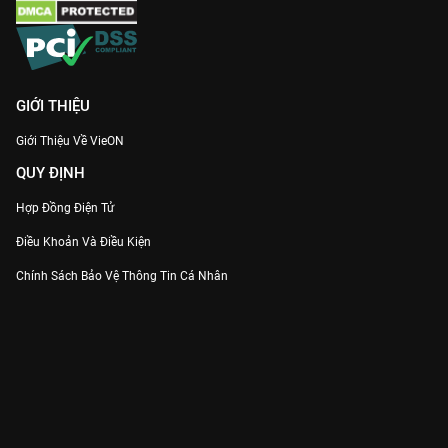
GIỚI THIỆU
Giới Thiệu Về VieON
QUY ĐỊNH
Hợp Đồng Điện Tử
Điều Khoản Và Điều Kiện
Chính Sách Bảo Vệ Thông Tin Cá Nhân
Chính Sách Bảo Vệ Người Tiêu Dùng Dễ Bị Tổn Thương
Thỏa Thuận Sử Dụng Dịch Vụ Mạng Xã Hội
THÔNG TIN
Thông Báo
Trung Tâm Hỗ Trợ