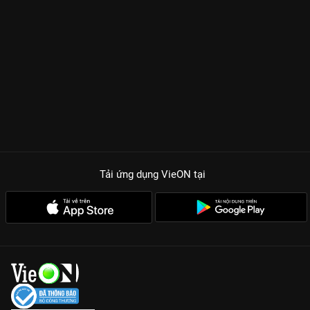
vì chấp niệm chiếm hữu, một
Đồ Sơn Cảnh (Đặng Vi)
thâm tình
dịu dàng nhưng đầy trắc trở, hay một
Phòng Phong Bội/Tương
Liễu (Đàn Kiện Thứ)
với tình yêu thầm lặng, sẵn sàng hy sinh
cả mạng sống. Từng ánh mắt, từng lời thoại đều như cứa vào
tim người xem, tạo nên một vibe vừa
độc hại
vừa
gây nghiện
khó cưỡng.
TẠI SAO TRƯỜNG TƯƠNG TƯ 2 LÀ SIÊU PHẨM PHẢI CÀY
NGAY?
Hồi kết của những mối nghiệt duyên:
Giải mã toàn bộ nút thắt
về tình yêu và quyền lực mà phần 1 còn bỏ ngỏ.
Visual bùng nổ màn ảnh:
Sự kết hợp của Dương Tử và tứ đại
Tải ứng dụng VieON
tại
nam thần tạo nên những khung hình đẹp không góc chết.
Tương Liễu - Nam phụ quốc dân:
Những phân cảnh của Đàn
Kiện Thứ chắc chắn sẽ khiến bạn phải chuẩn bị sẵn khăn giấy
vì quá ngược.
Xem bản Thuyết minh chuẩn nhất:
Trải nghiệm trọn vẹn 23 tập
phim với chất lượng âm thanh và hình ảnh sắc nét trên VieON.
Đừng để thanh xuân của bạn thiếu đi
Trường Tương Tư 2
. Gia
nhập hội cày phim và thảo luận ngay tại
VieON
!