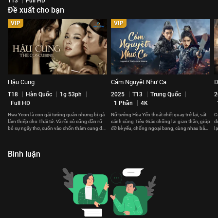
T13
Full HD
Đề xuất cho bạn
VIP
VIP
Hậu Cung
Cẩm Nguyệt Như Ca
Đ
T18
Hàn Quốc
1g 53ph
2025
T13
Trung Quốc
2
Full HD
1 Phần
4K
Hwa Yeon là con gái tướng quân nhưng bị gả
Nữ tướng Hòa Yến thoát chết quay trở lại, sát
C
làm thiếp cho Thái tử. Và rồi cô cũng dần rũ
cánh cùng Tiêu Giác chống lại gian thần, giúp
d
bỏ sự ngây thơ, cuốn vào chốn thâm cung đầy
đỡ kẻ yếu, chống ngoại bang, cùng nhau bảo
l
thị phi.
vệ đất nước.
g
Bình luận