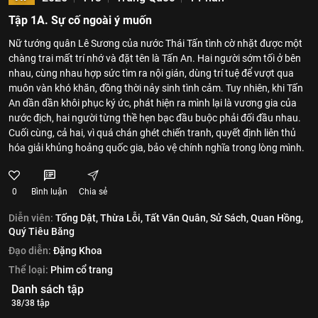
Tập 1A. Sự cố ngoài ý muốn
Nữ tướng quân Lê Sương của nước Thái Tấn tình cờ nhặt được một
chàng trai mất trí nhớ và đặt tên là Tấn An. Hai người sớm tối ở bên
nhau, cùng nhau hợp sức tìm ra nội gián, dùng trí tuệ để vượt qua
muôn vàn khó khăn, đồng thời nảy sinh tình cảm. Tuy nhiên, khi Tấn
An dần dần khôi phục ký ức, phát hiện ra mình lại là vương gia của
nước địch, hai người từng thề hẹn bạc đầu buộc phải đối đầu nhau.
Cuối cùng, cả hai, vì quá chán ghét chiến tranh, quyết định liên thủ
hóa giải khủng hoảng quốc gia, bảo vệ chính nghĩa trong lòng mình.
0
Bình luận
Chia sẻ
Diễn viên:
Tống Dật,
Thừa Lỗi,
Tất Văn Quân,
Sử Sách,
Quan Hồng,
Quý Tiêu Băng
Đạo diễn:
Đặng Khoa
Thể loại:
Phim cổ trang
Danh sách tập
38/38 tập