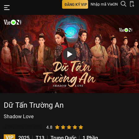
Nhập mã VieON
ĐĂNG KÝ VIP
Dữ Tấn Trường An
Shadow Love
4.591.885
lượt xem
4.8
VIP
2025
T13
Trung Quốc
1 Phần