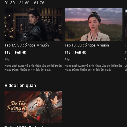
01-30
31-60
61-76
Tập 1A. Sự cố ngoài ý muốn
Tập 1B. Sự cố ngoài ý muốn
T
T13
Full HD
T13
Full HD
T
18ph
23ph
2
Ngọc Linh Lung vô tình nhập vào cơ thể Đoàn
Ngọc Linh Lung vô tình nhập vào cơ thể Đoàn
L
Ngạo Đăng, khiến anh mất kiểm soát.
Ngạo Đăng, khiến anh mất kiểm soát.
t
Video liên quan