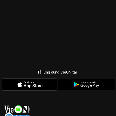
Sức hút của phim nằm ở mô-típ nữ cường - nam cường cực kỳ
kích thích. Tống Dật trong vai Lê Sương không chỉ xinh đẹp mà
còn vô cùng quyết đoán trên chiến trường, trong khi Thừa Lỗi
lại hóa thân xuất sắc vào một Tấn An vừa ngây ngô khi mất trí,
vừa uy nghiêm, lạnh lùng khi khôi phục thân phận. Những màn
tương tác, chăm sóc lẫn nhau giữa hai nhân vật chính khiến
hội chị em phải quắn quéo vì quá ngọt ngào nhưng cũng đầy
đau lòng khi bí mật thân phận dần hé lộ. Đây không chỉ là tình
yêu đơn thuần, mà còn là cuộc đấu trí đỉnh cao chốn cung đình
đầy âm mưu.
TẠI SAO DỮ TẤN TRƯỜNG AN LÀ SIÊU PHẨM CỔ TRANG PHẢI
CÀY?
Tải ứng dụng VieON
tại
Sự kết hợp hoàn hảo của Thừa Lỗi và Tống Dật:
Cặp đôi visual
tràn màn hình với chemistry bùng nổ, hứa hẹn tạo nên những
khoảnh khắc kinh điển.
Cốt truyện kịch tính, lôi cuốn:
Hành trình tìm lại ký ức, truy tìm
nội gián và bảo vệ gia tộc được xây dựng chặt chẽ, không có
chi tiết thừa.
Võ thuật và bối cảnh mãn nhãn:
Những màn đấu kiếm, dàn