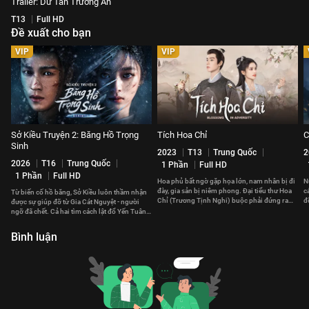
Trailer: Dữ Tấn Trường An
T13
Full HD
Đề xuất cho bạn
VIP
VIP
Sở Kiều Truyện 2: Băng Hồ Trọng
Tích Hoa Chỉ
C
Sinh
2023
T13
Trung Quốc
2
2026
T16
Trung Quốc
1 Phần
Full HD
1 Phần
Full HD
Hoa phủ bất ngờ gặp họa lớn, nam nhân bị đi
N
đày, gia sản bị niêm phong. Đại tiểu thư Hoa
c
Từ biến cố hồ băng, Sở Kiều luôn thầm nhận
Chỉ (Trương Tịnh Nghi) buộc phải đứng ra
đ
được sự giúp đỡ từ Gia Cát Nguyệt - người
gánh vác cả gia tộc.
v
ngỡ đã chết. Cả hai tìm cách lật đổ Yến Tuân,
bình định thiên hạ.
Bình luận