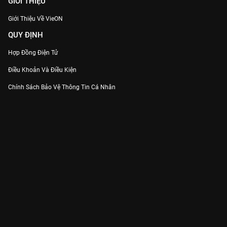
GIỚI THIỆU
Giới Thiệu Về VieON
QUY ĐỊNH
Hợp Đồng Điện Tử
Điều Khoản Và Điều Kiện
Chính Sách Bảo Vệ Thông Tin Cá Nhân
Chính Sách Bảo Vệ Người Tiêu Dùng Dễ Bị Tổn Thương
Thỏa Thuận Sử Dụng Dịch Vụ Mạng Xã Hội
THÔNG TIN
Thông Báo
Trung Tâm Hỗ Trợ
Liên Hệ
Góp Ý