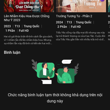
Lên Nhầm Kiệu Hoa Được Chồng
Trường Tương Tư - Phần 2
H
Như Ý 2023
2024
T13
Trung Quốc
2
2023
T13
Trung Quốc
2 Phần
Full HD
1 Phần
Full HD
Tiểu Yêu sống rày đây mai đó nhưng sau này
H
lại trở thành Vương cơ của Cao Tân. Cuộc đời
P
Hai cô gái khác biệt về tính cách lẫn gia cảnh,
của Tiểu Yêu gắn liền với nhiều trắc trở và đau
N
vì 1 nhầm lẫn đã lên nhầm kiệu hoa. Nhưng
thương.
t
sự nhầm lẫn này đã tình cờ kết nên hai mối
duyên hạnh phúc.
Bình luận
Chức năng bình luận tạm thời không khả dụng trên nội
dung này