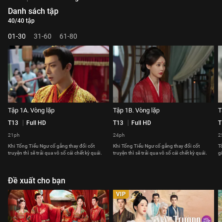
Danh sách tập
40/40 tập
01-30
31-60
61-80
Tập 1A. Vòng lặp
Tập 1B. Vòng lặp
T
T13
Full HD
T13
Full HD
T
21ph
24ph
2
Khi Tống Tiểu Ngư cố gắng thay đổi cốt
Khi Tống Tiểu Ngư cố gắng thay đổi cốt
T
truyện thì sẽ trải qua vô số cái chết kỳ quái.
truyện thì sẽ trải qua vô số cái chết kỳ quái.
g
Đề xuất cho bạn
VIP