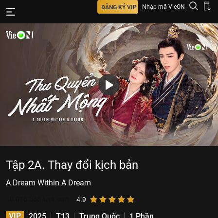
Nhập mã VieON
ĐĂNG KÝ VIP
Tập 2A. Thay đổi kịch bản
A Dream Within A Dream
10.016.386
lượt xem
4.9
VIP
2025
T13
Trung Quốc
1 Phần