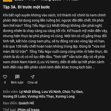
Tập 3A. Đi trước một bước
Khi bất ngờ xuyên không vào sách, trở thành nữ chính bị nam chính
phản diện lợi dụng xong liền ruồng bỏ, ngược đãi đến chết, thì phải
làm thế nào? Tống Tiểu Ngư (Lý Nhất Đồng) không cần phải nghĩ,
đương nhiên là chạy càng xa càng tốt rồi. Kế hoạch mỹ mãn đến vậy,
nhưng hiện thực lại phũ phàng vô cùng. Một khi cô cố gắng thay đổi
tình tiết, kết hôn cùng nam phụ, sẽ tự động rơi vào vòng lặp vô hạn,
trải qua 108 kiểu chết hoàn toàn không trùng lặp. Đúng là ""vừa mở
màn đã tử trận"". Tống Tiểu Ngư cuối cùng cũng nhìn rõ hiện thực, đó
chính là dù cô có nỗ lực đến đâu, ""tình tiết"" vẫn luôn đẩy cô về phía
nam chính Nam Hành (Lưu Vũ Ninh), diễn đi diễn lại hết phân cảnh
kinh điển này đến phân cảnh kinh điển khác trong kịch bản...
0
Bình luận
Chia sẻ
Diễn viên:
Lý Nhất Đồng,
Lưu Vũ Ninh,
Chúc Tự Đan,
Vương Dĩ Luân,
Vương Hữu Thạc,
Xương Long
Đạo diễn:
Quách Hổ
Thể loại:
Phim cổ trang