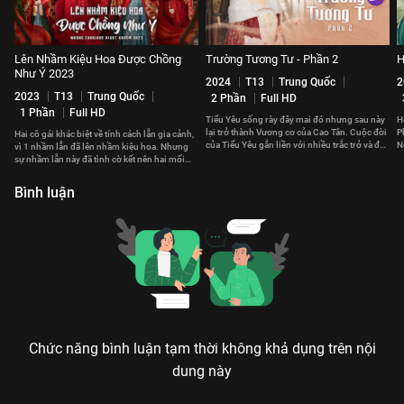
Lên Nhầm Kiệu Hoa Được Chồng
Trường Tương Tư - Phần 2
H
Như Ý 2023
2024
T13
Trung Quốc
2
2023
T13
Trung Quốc
2 Phần
Full HD
1 Phần
Full HD
Tiểu Yêu sống rày đây mai đó nhưng sau này
H
lại trở thành Vương cơ của Cao Tân. Cuộc đời
P
Hai cô gái khác biệt về tính cách lẫn gia cảnh,
của Tiểu Yêu gắn liền với nhiều trắc trở và đau
N
vì 1 nhầm lẫn đã lên nhầm kiệu hoa. Nhưng
thương.
t
sự nhầm lẫn này đã tình cờ kết nên hai mối
duyên hạnh phúc.
Bình luận
Chức năng bình luận tạm thời không khả dụng trên nội
dung này