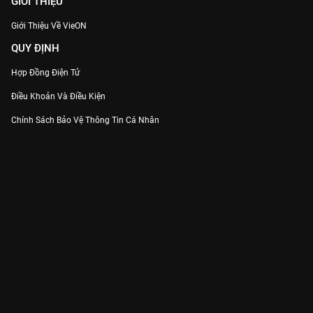
GIỚI THIỆU
Giới Thiệu Về VieON
QUY ĐỊNH
Hợp Đồng Điện Tử
Điều Khoản Và Điều Kiện
Chính Sách Bảo Vệ Thông Tin Cá Nhân
Chính Sách Bảo Vệ Người Tiêu Dùng Dễ Bị Tổn Thương
Thỏa Thuận Sử Dụng Dịch Vụ Mạng Xã Hội
THÔNG TIN
Thông Báo
Trung Tâm Hỗ Trợ
Liên Hệ
Góp Ý