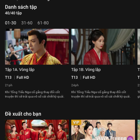
Danh sách tập
40/40 tập
01-30
31-60
61-80
Tập 1A. Vòng lặp
Tập 1B. Vòng lặp
T
T13
Full HD
T13
Full HD
T
21ph
24ph
2
Khi Tống Tiểu Ngư cố gắng thay đổi cốt
Khi Tống Tiểu Ngư cố gắng thay đổi cốt
T
truyện thì sẽ trải qua vô số cái chết kỳ quái.
truyện thì sẽ trải qua vô số cái chết kỳ quái.
g
Đề xuất cho bạn
VIP