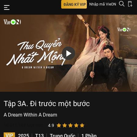
Nhập mã VieON
ĐĂNG KÝ VIP
Tập 3A. Đi trước một bước
A Dream Within A Dream
10.011.167
lượt xem
4.9
VIP
2025
T13
Trung Quốc
1 Phần