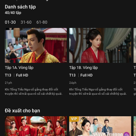
Danh sách tập
40/40 tập
01-30
31-60
61-80
Tập 1A. Vòng lặp
Tập 1B. Vòng lặp
T
T13
Full HD
T13
Full HD
T
21ph
24ph
2
Khi Tống Tiểu Ngư cố gắng thay đổi cốt
Khi Tống Tiểu Ngư cố gắng thay đổi cốt
T
truyện thì sẽ trải qua vô số cái chết kỳ quái.
truyện thì sẽ trải qua vô số cái chết kỳ quái.
g
Đề xuất cho bạn
VIP