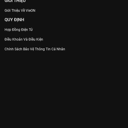
GIỚI THIỆU
Giới Thiệu Về VieON
QUY ĐỊNH
Hợp Đồng Điện Tử
Điều Khoản Và Điều Kiện
Chính Sách Bảo Vệ Thông Tin Cá Nhân
Chính Sách Bảo Vệ Người Tiêu Dùng Dễ Bị Tổn Thương
Thỏa Thuận Sử Dụng Dịch Vụ Mạng Xã Hội
THÔNG TIN
Thông Báo
Trung Tâm Hỗ Trợ
Liên Hệ
Góp Ý