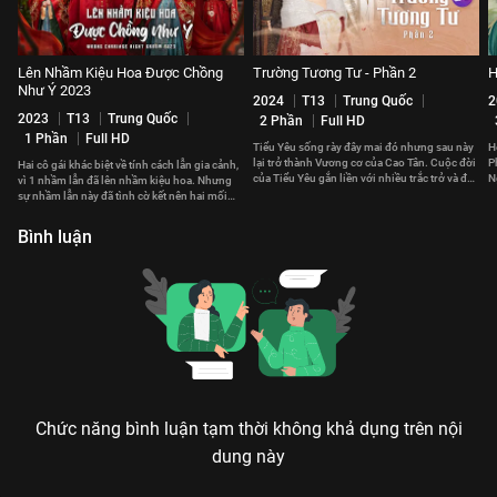
Lên Nhầm Kiệu Hoa Được Chồng
Trường Tương Tư - Phần 2
H
Như Ý 2023
2024
T13
Trung Quốc
2
2023
T13
Trung Quốc
2 Phần
Full HD
1 Phần
Full HD
Tiểu Yêu sống rày đây mai đó nhưng sau này
H
lại trở thành Vương cơ của Cao Tân. Cuộc đời
P
Hai cô gái khác biệt về tính cách lẫn gia cảnh,
của Tiểu Yêu gắn liền với nhiều trắc trở và đau
N
vì 1 nhầm lẫn đã lên nhầm kiệu hoa. Nhưng
thương.
t
sự nhầm lẫn này đã tình cờ kết nên hai mối
duyên hạnh phúc.
Bình luận
Chức năng bình luận tạm thời không khả dụng trên nội
dung này