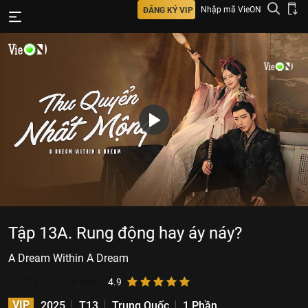
Nhập mã VieON
ĐĂNG KÝ VIP
Tập 13A. Rung động hay áy náy?
A Dream Within A Dream
10.019.017
lượt xem
4.9
VIP
2025
T13
Trung Quốc
1 Phần