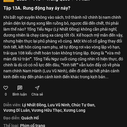
Tập 13A. Rung động hay áy náy?
Khi bất ngờ xuyên không vào sách, trở thành nữ chính bị nam chính
phản diện lợi dụng xong liền ruồng bỏ, ngược đãi đến chết, thì phải
làm thế nào? Tống Tiểu Ngư (Lý Nhất Đồng) không cần phải nghĩ,
đương nhiên là chạy càng xa càng tốt rồi. Kế hoạch mỹ mãn đến vậy,
nhưng hiện thực lại phũ phàng vô cùng. Một khi cô cố gắng thay đổi
tình tiết, kết hôn cùng nam phụ, sẽ tự động rơi vào vòng lặp vô hạn,
trải qua 108 kiểu chết hoàn toàn không trùng lặp. Đúng là ""vừa mở
màn đã tử trận"". Tống Tiểu Ngư cuối cùng cũng nhìn rõ hiện thực, đó
chính là dù cô có nỗ lực đến đâu, ""tình tiết"" vẫn luôn đẩy cô về phía
nam chính Nam Hành (Lưu Vũ Ninh), diễn đi diễn lại hết phân cảnh
kinh điển này đến phân cảnh kinh điển khác trong kịch bản...
0
Bình luận
Chia sẻ
Diễn viên:
Lý Nhất Đồng,
Lưu Vũ Ninh,
Chúc Tự Đan,
Vương Dĩ Luân,
Vương Hữu Thạc,
Xương Long
Đạo diễn:
Quách Hổ
Thể loại:
Phim cổ trang