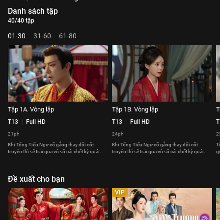
Danh sách tập
40/40 tập
01-30
31-60
61-80
Tập 1A. Vòng lặp
Tập 1B. Vòng lặp
T
T13
Full HD
T13
Full HD
T
21ph
24ph
2
Khi Tống Tiểu Ngư cố gắng thay đổi cốt
Khi Tống Tiểu Ngư cố gắng thay đổi cốt
T
truyện thì sẽ trải qua vô số cái chết kỳ quái.
truyện thì sẽ trải qua vô số cái chết kỳ quái.
g
Đề xuất cho bạn
VIP