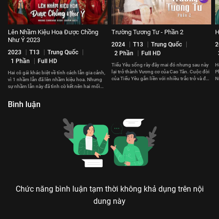
Lên Nhầm Kiệu Hoa Được Chồng
Trường Tương Tư - Phần 2
H
Như Ý 2023
2024
T13
Trung Quốc
2
2023
T13
Trung Quốc
2 Phần
Full HD
1 Phần
Full HD
Tiểu Yêu sống rày đây mai đó nhưng sau này
H
lại trở thành Vương cơ của Cao Tân. Cuộc đời
P
Hai cô gái khác biệt về tính cách lẫn gia cảnh,
của Tiểu Yêu gắn liền với nhiều trắc trở và đau
N
vì 1 nhầm lẫn đã lên nhầm kiệu hoa. Nhưng
thương.
t
sự nhầm lẫn này đã tình cờ kết nên hai mối
duyên hạnh phúc.
Bình luận
Chức năng bình luận tạm thời không khả dụng trên nội
dung này