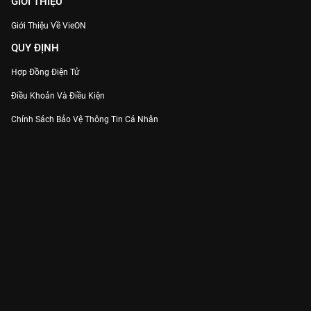
GIỚI THIỆU
Giới Thiệu Về VieON
QUY ĐỊNH
Hợp Đồng Điện Tử
Điều Khoản Và Điều Kiện
Chính Sách Bảo Vệ Thông Tin Cá Nhân
Chính Sách Bảo Vệ Người Tiêu Dùng Dễ Bị Tổn Thương
Thỏa Thuận Sử Dụng Dịch Vụ Mạng Xã Hội
THÔNG TIN
Thông Báo
Trung Tâm Hỗ Trợ
Liên Hệ
Góp Ý