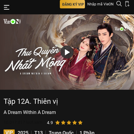
Nhập mã VieON
ĐĂNG KÝ VIP
Tập 12A. Thiên vị
A Dream Within A Dream
10.017.817
lượt xem
4.9
VIP
2025
T13
Trung Quốc
1 Phần