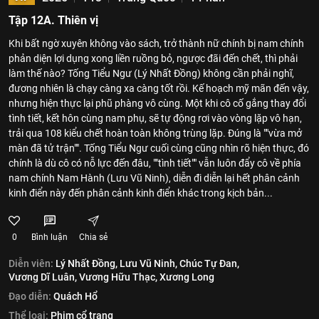
Tập 12A. Thiên vị
Khi bất ngờ xuyên không vào sách, trở thành nữ chính bị nam chính
phản diện lợi dụng xong liền ruồng bỏ, ngược đãi đến chết, thì phải
làm thế nào? Tống Tiểu Ngư (Lý Nhất Đồng) không cần phải nghĩ,
đương nhiên là chạy càng xa càng tốt rồi. Kế hoạch mỹ mãn đến vậy,
nhưng hiện thực lại phũ phàng vô cùng. Một khi cô cố gắng thay đổi
tình tiết, kết hôn cùng nam phụ, sẽ tự động rơi vào vòng lặp vô hạn,
trải qua 108 kiểu chết hoàn toàn không trùng lặp. Đúng là ""vừa mở
màn đã tử trận"". Tống Tiểu Ngư cuối cùng cũng nhìn rõ hiện thực, đó
chính là dù cô có nỗ lực đến đâu, ""tình tiết"" vẫn luôn đẩy cô về phía
nam chính Nam Hành (Lưu Vũ Ninh), diễn đi diễn lại hết phân cảnh
kinh điển này đến phân cảnh kinh điển khác trong kịch bản...
0
Bình luận
Chia sẻ
Diễn viên:
Lý Nhất Đồng,
Lưu Vũ Ninh,
Chúc Tự Đan,
Vương Dĩ Luân,
Vương Hữu Thạc,
Xương Long
Đạo diễn:
Quách Hổ
Thể loại:
Phim cổ trang