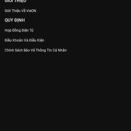
GIỚI THIỆU
Giới Thiệu Về VieON
QUY ĐỊNH
Hợp Đồng Điện Tử
Điều Khoản Và Điều Kiện
Chính Sách Bảo Vệ Thông Tin Cá Nhân
Chính Sách Bảo Vệ Người Tiêu Dùng Dễ Bị Tổn Thương
Thỏa Thuận Sử Dụng Dịch Vụ Mạng Xã Hội
THÔNG TIN
Thông Báo
Trung Tâm Hỗ Trợ
Liên Hệ
Góp Ý