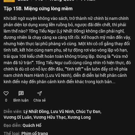
Tập 15B. Miệng cứng lòng mềm
Khi bất ngờ xuyên không vào sách, trở thành nữ chính bị nam chính
phản diện lợi dụng xong liền ruồng bỏ, ngược đãi đến chết, thì phải
làm thế nào? Tống Tiểu Ngư (Lý Nhất Đồng) không cần phải nghĩ,
đương nhiên là chạy càng xa càng tốt rồi. Kế hoạch mỹ mãn đến vậy,
nhưng hiện thực lại phũ phàng vô cùng. Một khi cô cố gắng thay đổi
tình tiết, kết hôn cùng nam phụ, sẽ tự động rơi vào vòng lặp vô hạn,
trải qua 108 kiểu chết hoàn toàn không trùng lặp. Đúng là ""vừa mở
màn đã tử trận"". Tống Tiểu Ngư cuối cùng cũng nhìn rõ hiện thực, đó
chính là dù cô có nỗ lực đến đâu, ""tình tiết"" vẫn luôn đẩy cô về phía
nam chính Nam Hành (Lưu Vũ Ninh), diễn đi diễn lại hết phân cảnh
kinh điển này đến phân cảnh kinh điển khác trong kịch bản...
0
Bình luận
Chia sẻ
Diễn viên:
Lý Nhất Đồng,
Lưu Vũ Ninh,
Chúc Tự Đan,
Vương Dĩ Luân,
Vương Hữu Thạc,
Xương Long
Đạo diễn:
Quách Hổ
Thể loại:
Phim cổ trang