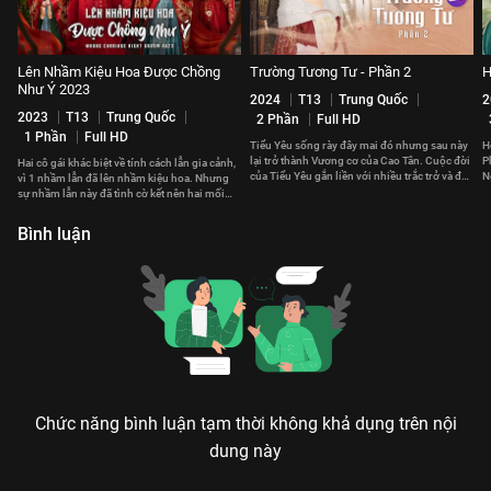
Lên Nhầm Kiệu Hoa Được Chồng
Trường Tương Tư - Phần 2
H
Như Ý 2023
2024
T13
Trung Quốc
2
2023
T13
Trung Quốc
2 Phần
Full HD
1 Phần
Full HD
Tiểu Yêu sống rày đây mai đó nhưng sau này
H
lại trở thành Vương cơ của Cao Tân. Cuộc đời
P
Hai cô gái khác biệt về tính cách lẫn gia cảnh,
của Tiểu Yêu gắn liền với nhiều trắc trở và đau
N
vì 1 nhầm lẫn đã lên nhầm kiệu hoa. Nhưng
thương.
t
sự nhầm lẫn này đã tình cờ kết nên hai mối
duyên hạnh phúc.
Bình luận
Chức năng bình luận tạm thời không khả dụng trên nội
dung này