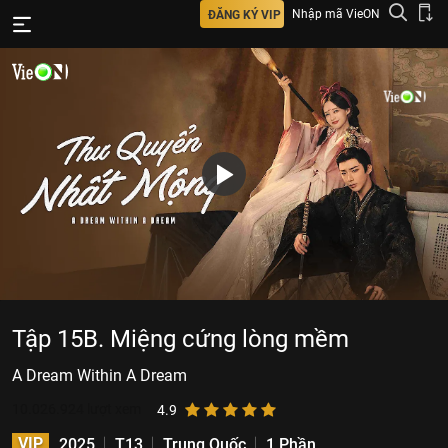
Nhập mã VieON
ĐĂNG KÝ VIP
Tập 15B. Miệng cứng lòng mềm
A Dream Within A Dream
10.026.924
lượt xem
4.9
VIP
2025
T13
Trung Quốc
1 Phần