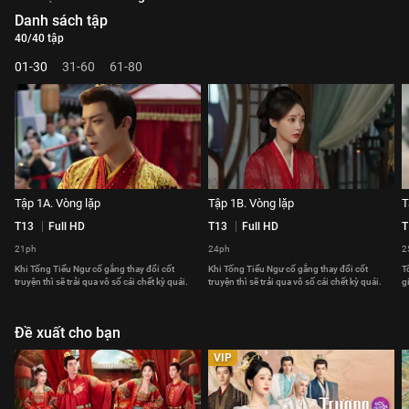
Danh sách tập
40/40 tập
01-30
31-60
61-80
Tập 1A. Vòng lặp
Tập 1B. Vòng lặp
T
T13
Full HD
T13
Full HD
T
21ph
24ph
2
Khi Tống Tiểu Ngư cố gắng thay đổi cốt
Khi Tống Tiểu Ngư cố gắng thay đổi cốt
T
truyện thì sẽ trải qua vô số cái chết kỳ quái.
truyện thì sẽ trải qua vô số cái chết kỳ quái.
g
Đề xuất cho bạn
VIP