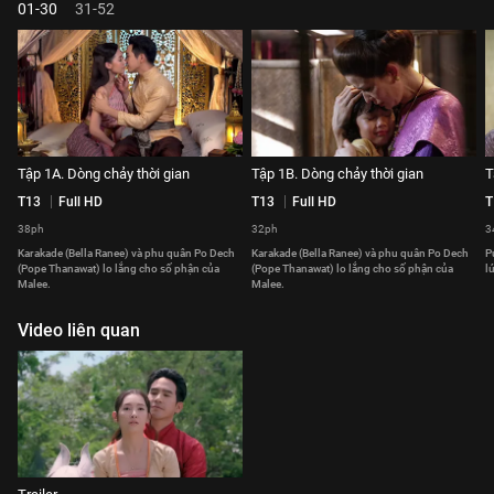
01-30
31-52
Tập 1A. Dòng chảy thời gian
Tập 1B. Dòng chảy thời gian
T
T13
Full HD
T13
Full HD
T
38ph
32ph
3
Karakade (Bella Ranee) và phu quân Po Dech
Karakade (Bella Ranee) và phu quân Po Dech
P
(Pope Thanawat) lo lắng cho số phận của
(Pope Thanawat) lo lắng cho số phận của
l
Malee.
Malee.
Video liên quan