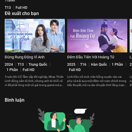
Trailer
T13
Full HD
Đề xuất cho bạn
Đừng Rung Động Vì Anh
Đêm Đầu Tiên Với Hoàng Tử
L
2024
T13
Trung Quốc
2025
T16
Hàn Quốc
1 Phần
2
1 Phần
Full HD
Full HD
Trước khi Cố Tầm sắp tốt nghiệp, Nhạc Thiên
Linh hồn nữ sinh viên bỗng xuyên vào vai
L
Linh dũng cảm tỏ tình, nhưng anh từ chối cô
phụ và trải qua một đêm với nam chính trong
n
vì đã phải lòng một cô gái trong game mà anh
tiểu thuyết, mở ra câu chuyện tình lãng mạn
đ
chưa từng gặp.
lệch khỏi nguyên tác.
v
Bình luận