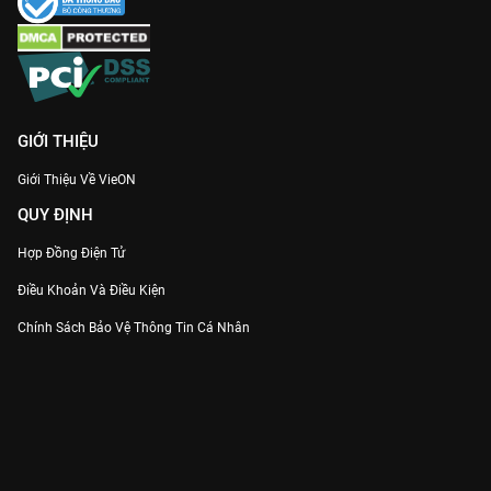
GIỚI THIỆU
Giới Thiệu Về VieON
QUY ĐỊNH
Hợp Đồng Điện Tử
Điều Khoản Và Điều Kiện
Chính Sách Bảo Vệ Thông Tin Cá Nhân
Chính Sách Bảo Vệ Người Tiêu Dùng Dễ Bị Tổn Thương
Thỏa Thuận Sử Dụng Dịch Vụ Mạng Xã Hội
THÔNG TIN
Thông Báo