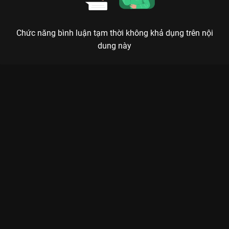
Chức năng bình luận tạm thời không khả dụng trên nội
dung này
Xem Tập 9B. Họ hàng Ngược Dòng Thời Gian Để Yêu Anh -
Phần 2 (Định Mệnh) - 26 Tập của Thái Lan có sự tham gia của .
Thuộc thể loại: Phim bộ