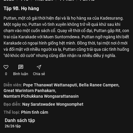
Tập 9B. Họ hàng
Puttan, một cô gái thời hiện đại và là họ hàng xa của Kadesurang.
Một ngày nọ, Puttan vô tình xuyên không trở về quá khứ sau khi
chạm vào một cuốn sách cổ. Quay về thời cổ đại, Puttan gặp Rit, con
trai của Karakade với Muen Suntorndewa. Puttan ngỡ ngàng khi biết
Karakade có ngoại hình giống hệt mình. Đồng thời, tại một nơi ở mới
và đối mặt với nhiều người xa lạ, Puttan cũng trải qua các tình huống
"dở khóc dở cười" nhưng cũng dần nhận ra nhiều điều ý nghĩa.
0
Bình luận
Chia sẻ
Diễn viên:
Pope Thanawat Wattanaputi,
Bella Ranee Campen,
Great Warintorn Panhakarn,
Namtarn Pichukkana Wongsarattanasin
Đạo diễn:
Nay Saratswadee Wongsomphet
Thể loại:
Phim tình cảm
Danh sách tập
26/26 tập