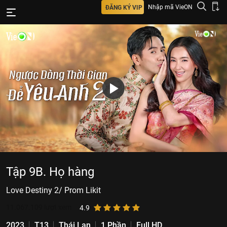
Nhập mã VieON
ĐĂNG KÝ VIP
Tập 9B. Họ hàng
Love Destiny 2/ Prom Likit
11.067.109
lượt xem
4.9
2023
T13
Thái Lan
1 Phần
Full HD