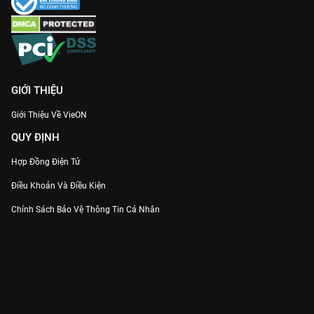
GIỚI THIỆU
Giới Thiệu Về VieON
QUY ĐỊNH
Hợp Đồng Điện Tử
Điều Khoản Và Điều Kiện
Chính Sách Bảo Vệ Thông Tin Cá Nhân
Chính Sách Bảo Vệ Người Tiêu Dùng Dễ Bị Tổn Thương
Thỏa Thuận Sử Dụng Dịch Vụ Mạng Xã Hội
THÔNG TIN
Thông Báo