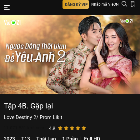
Nhập mã VieON
ĐĂNG KÝ VIP
Tập 4B. Gặp lại
Love Destiny 2/ Prom Likit
11.071.531
lượt xem
4.9
2023
T13
Thái Lan
1 Phần
Full HD