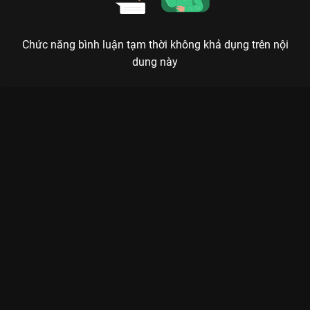
Chức năng bình luận tạm thời không khả dụng trên nội
dung này
Xem Tập 4B. Gặp lại Ngược Dòng Thời Gian Để Yêu Anh - Phần
2 (Định Mệnh) - 26 Tập của Thái Lan có sự tham gia của .
Thuộc thể loại: Phim bộ