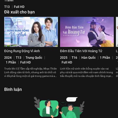
Trailer
T13
Full HD
Đề xuất cho bạn
Đừng Rung Động Vì Anh
Đêm Đầu Tiên Với Hoàng Tử
L
2024
T13
Trung Quốc
2025
T16
Hàn Quốc
1 Phần
2
1 Phần
Full HD
Full HD
Trước khi Cố Tầm sắp tốt nghiệp, Nhạc Thiên
Linh hồn nữ sinh viên bỗng xuyên vào vai
L
Linh dũng cảm tỏ tình, nhưng anh từ chối cô
phụ và trải qua một đêm với nam chính trong
n
vì đã phải lòng một cô gái trong game mà anh
tiểu thuyết, mở ra câu chuyện tình lãng mạn
đ
chưa từng gặp.
lệch khỏi nguyên tác.
v
Bình luận