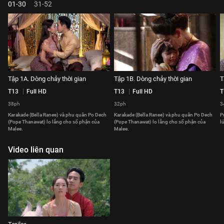
01-30
31-52
Tập 1A. Dòng chảy thời gian
Tập 1B. Dòng chảy thời gian
T
T13
Full HD
T13
Full HD
T
38ph
32ph
3
Karakade (Bella Ranee) và phu quân Po Dech
Karakade (Bella Ranee) và phu quân Po Dech
P
(Pope Thanawat) lo lắng cho số phận của
(Pope Thanawat) lo lắng cho số phận của
l
Malee.
Malee.
Video liên quan