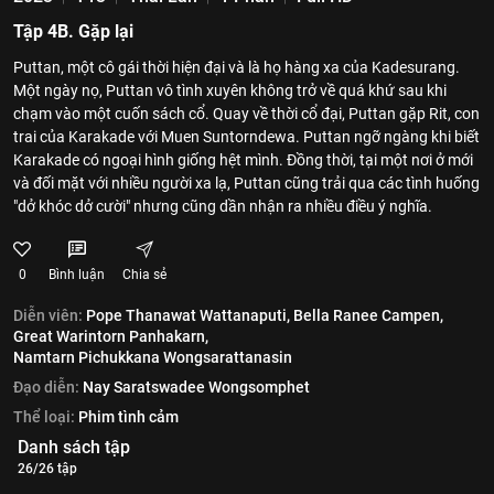
Tập 4B. Gặp lại
Puttan, một cô gái thời hiện đại và là họ hàng xa của Kadesurang.
Một ngày nọ, Puttan vô tình xuyên không trở về quá khứ sau khi
chạm vào một cuốn sách cổ. Quay về thời cổ đại, Puttan gặp Rit, con
trai của Karakade với Muen Suntorndewa. Puttan ngỡ ngàng khi biết
Karakade có ngoại hình giống hệt mình. Đồng thời, tại một nơi ở mới
và đối mặt với nhiều người xa lạ, Puttan cũng trải qua các tình huống
"dở khóc dở cười" nhưng cũng dần nhận ra nhiều điều ý nghĩa.
0
Bình luận
Chia sẻ
Diễn viên:
Pope Thanawat Wattanaputi,
Bella Ranee Campen,
Great Warintorn Panhakarn,
Namtarn Pichukkana Wongsarattanasin
Đạo diễn:
Nay Saratswadee Wongsomphet
Thể loại:
Phim tình cảm
Danh sách tập
26/26 tập