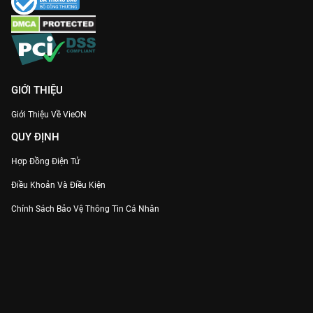
GIỚI THIỆU
Giới Thiệu Về VieON
QUY ĐỊNH
Hợp Đồng Điện Tử
Điều Khoản Và Điều Kiện
Chính Sách Bảo Vệ Thông Tin Cá Nhân
Chính Sách Bảo Vệ Người Tiêu Dùng Dễ Bị Tổn Thương
Thỏa Thuận Sử Dụng Dịch Vụ Mạng Xã Hội
THÔNG TIN
Thông Báo