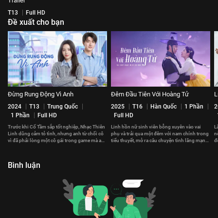
Trailer
T13
Full HD
Đề xuất cho bạn
Đừng Rung Động Vì Anh
Đêm Đầu Tiên Với Hoàng Tử
L
2024
T13
Trung Quốc
2025
T16
Hàn Quốc
1 Phần
2
1 Phần
Full HD
Full HD
Trước khi Cố Tầm sắp tốt nghiệp, Nhạc Thiên
Linh hồn nữ sinh viên bỗng xuyên vào vai
L
Linh dũng cảm tỏ tình, nhưng anh từ chối cô
phụ và trải qua một đêm với nam chính trong
n
vì đã phải lòng một cô gái trong game mà anh
tiểu thuyết, mở ra câu chuyện tình lãng mạn
đ
chưa từng gặp.
lệch khỏi nguyên tác.
v
Bình luận