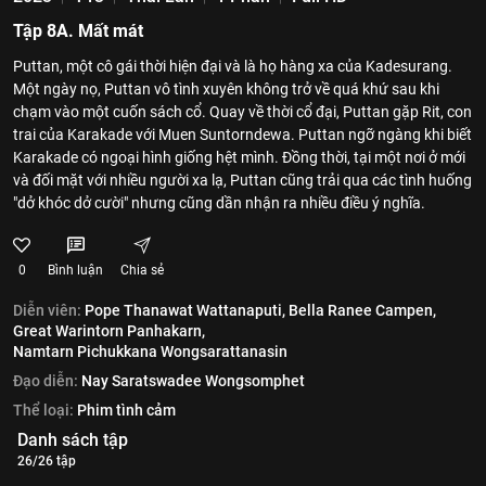
Tập 8A. Mất mát
Puttan, một cô gái thời hiện đại và là họ hàng xa của Kadesurang.
Một ngày nọ, Puttan vô tình xuyên không trở về quá khứ sau khi
chạm vào một cuốn sách cổ. Quay về thời cổ đại, Puttan gặp Rit, con
trai của Karakade với Muen Suntorndewa. Puttan ngỡ ngàng khi biết
Karakade có ngoại hình giống hệt mình. Đồng thời, tại một nơi ở mới
và đối mặt với nhiều người xa lạ, Puttan cũng trải qua các tình huống
"dở khóc dở cười" nhưng cũng dần nhận ra nhiều điều ý nghĩa.
0
Bình luận
Chia sẻ
Diễn viên:
Pope Thanawat Wattanaputi,
Bella Ranee Campen,
Great Warintorn Panhakarn,
Namtarn Pichukkana Wongsarattanasin
Đạo diễn:
Nay Saratswadee Wongsomphet
Thể loại:
Phim tình cảm
Danh sách tập
26/26 tập