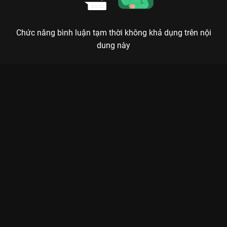
Chức năng bình luận tạm thời không khả dụng trên nội
dung này
Xem Tập 8A. Mất mát Ngược Dòng Thời Gian Để Yêu Anh -
Phần 2 (Định Mệnh) - 26 Tập của Thái Lan có sự tham gia của .
Thuộc thể loại: Phim bộ