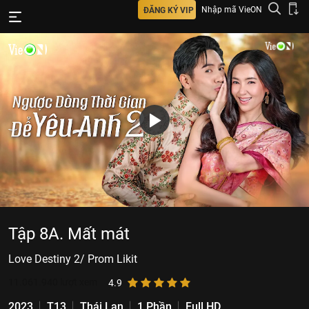
Nhập mã VieON
ĐĂNG KÝ VIP
Tập 8A. Mất mát
Love Destiny 2/ Prom Likit
11.061.940
lượt xem
4.9
2023
T13
Thái Lan
1 Phần
Full HD