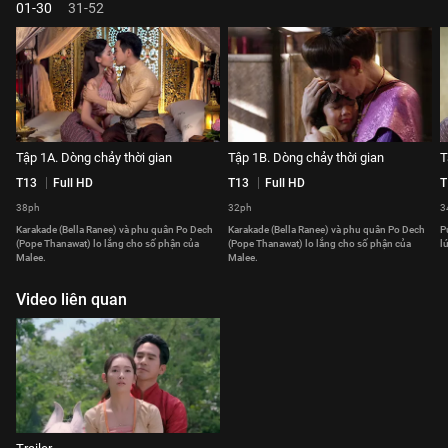
01-30
31-52
Tập 1A. Dòng chảy thời gian
Tập 1B. Dòng chảy thời gian
T
T13
Full HD
T13
Full HD
T
38ph
32ph
3
Karakade (Bella Ranee) và phu quân Po Dech
Karakade (Bella Ranee) và phu quân Po Dech
P
(Pope Thanawat) lo lắng cho số phận của
(Pope Thanawat) lo lắng cho số phận của
l
Malee.
Malee.
Video liên quan