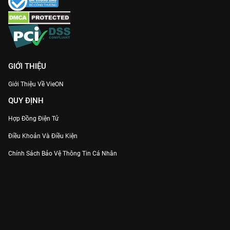
GIỚI THIỆU
Giới Thiệu Về VieON
QUY ĐỊNH
Hợp Đồng Điện Tử
Điều Khoản Và Điều Kiện
Chính Sách Bảo Vệ Thông Tin Cá Nhân
Chính Sách Bảo Vệ Người Tiêu Dùng Dễ Bị Tổn Thương
Thỏa Thuận Sử Dụng Dịch Vụ Mạng Xã Hội
THÔNG TIN
Thông Báo