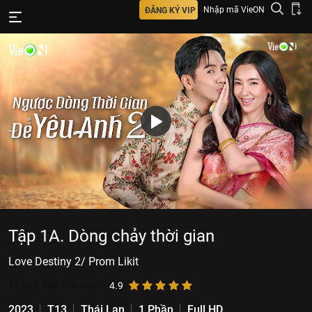
Nhập mã VieON
ĐĂNG KÝ VIP
Tập 1A. Dòng chảy thời gian
Love Destiny 2/ Prom Likit
11.062.468
lượt xem
4.9
2023
T13
Thái Lan
1 Phần
Full HD