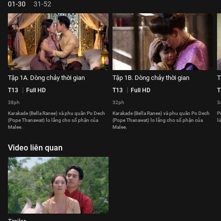
01-30
31-52
Tập 1A. Dòng chảy thời gian
Tập 1B. Dòng chảy thời gian
T
T13
Full HD
T13
Full HD
T
38ph
32ph
3
Karakade (Bella Ranee) và phu quân Po Dech
Karakade (Bella Ranee) và phu quân Po Dech
P
(Pope Thanawat) lo lắng cho số phận của
(Pope Thanawat) lo lắng cho số phận của
l
Malee.
Malee.
Video liên quan