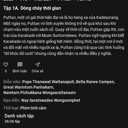
Tập 1A. Dòng chảy thời gian
Puttan, một cô gái thời hiện đại và là họ hàng xa của Kadesurang.
Một ngày nọ, Puttan vô tình xuyên không trở về quá khứ sau khi
chạm vào một cuốn sách cổ. Quay về thời cổ đại, Puttan gặp Rit, con
trai của Karakade với Muen Suntorndewa. Puttan ngỡ ngàng khi biết
Karakade có ngoại hình giống hệt mình. Đồng thời, tại một nơi ở mới
và đối mặt với nhiều người xa lạ, Puttan cũng trải qua các tình huống
"dở khóc dở cười" nhưng cũng dần nhận ra nhiều điều ý nghĩa.
0
Bình luận
Chia sẻ
Diễn viên:
Pope Thanawat Wattanaputi,
Bella Ranee Campen,
Great Warintorn Panhakarn,
Namtarn Pichukkana Wongsarattanasin
Đạo diễn:
Nay Saratswadee Wongsomphet
Thể loại:
Phim tình cảm
Danh sách tập
26/26 tập