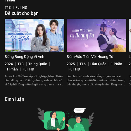
Trailer
T13
Full HD
Đề xuất cho bạn
Đừng Rung Động Vì Anh
Đêm Đầu Tiên Với Hoàng Tử
L
2024
T13
Trung Quốc
2025
T16
Hàn Quốc
1 Phần
2
1 Phần
Full HD
Full HD
Trước khi Cố Tầm sắp tốt nghiệp, Nhạc Thiên
Linh hồn nữ sinh viên bỗng xuyên vào vai
L
Linh dũng cảm tỏ tình, nhưng anh từ chối cô
phụ và trải qua một đêm với nam chính trong
n
vì đã phải lòng một cô gái trong game mà anh
tiểu thuyết, mở ra câu chuyện tình lãng mạn
đ
chưa từng gặp.
lệch khỏi nguyên tác.
v
Bình luận