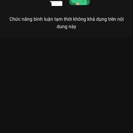
Chức năng bình luận tạm thời không khả dụng trên nội
dung này
Xem Tập 1A. Dòng chảy thời gian Ngược Dòng Thời Gian Để
Yêu Anh - Phần 2 (Định Mệnh) - 26 Tập của Thái Lan có sự
tham gia của . Thuộc thể loại: Phim bộ