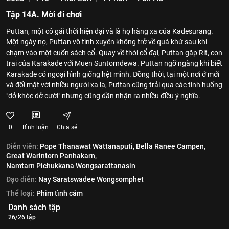
Tập 14A. Mời đi chơi
Puttan, một cô gái thời hiện đại và là họ hàng xa của Kadesurang.
Một ngày nọ, Puttan vô tình xuyên không trở về quá khứ sau khi
chạm vào một cuốn sách cổ. Quay về thời cổ đại, Puttan gặp Rit, con
trai của Karakade với Muen Suntorndewa. Puttan ngỡ ngàng khi biết
Karakade có ngoại hình giống hệt mình. Đồng thời, tại một nơi ở mới
và đối mặt với nhiều người xa lạ, Puttan cũng trải qua các tình huống
"dở khóc dở cười" nhưng cũng dần nhận ra nhiều điều ý nghĩa.
0
Bình luận
Chia sẻ
Diễn viên:
Pope Thanawat Wattanaputi,
Bella Ranee Campen,
Great Warintorn Panhakarn,
Namtarn Pichukkana Wongsarattanasin
Đạo diễn:
Nay Saratswadee Wongsomphet
Thể loại:
Phim tình cảm
Danh sách tập
26/26 tập