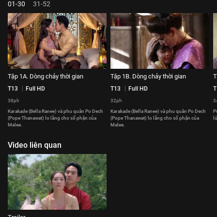
01-30
31-52
Tập 1A. Dòng chảy thời gian
Tập 1B. Dòng chảy thời gian
T
T13
Full HD
T13
Full HD
T
38ph
32ph
3
Karakade (Bella Ranee) và phu quân Po Dech
Karakade (Bella Ranee) và phu quân Po Dech
P
(Pope Thanawat) lo lắng cho số phận của
(Pope Thanawat) lo lắng cho số phận của
l
Malee.
Malee.
Video liên quan