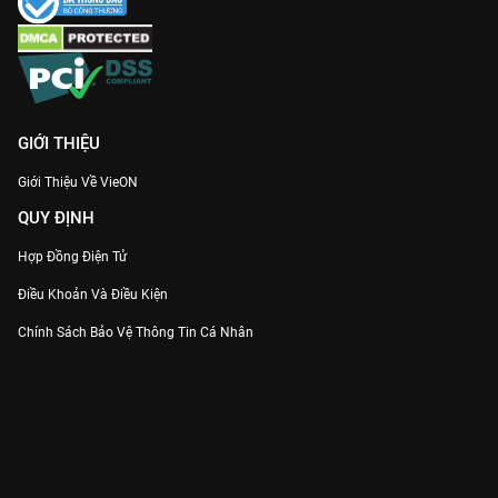
GIỚI THIỆU
Giới Thiệu Về VieON
QUY ĐỊNH
Hợp Đồng Điện Tử
Điều Khoản Và Điều Kiện
Chính Sách Bảo Vệ Thông Tin Cá Nhân
Chính Sách Bảo Vệ Người Tiêu Dùng Dễ Bị Tổn Thương
Thỏa Thuận Sử Dụng Dịch Vụ Mạng Xã Hội
THÔNG TIN
Thông Báo