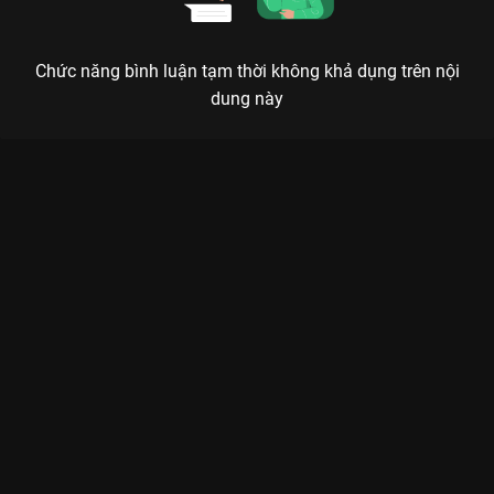
Chức năng bình luận tạm thời không khả dụng trên nội
dung này
Xem Tập 14A. Mời đi chơi Ngược Dòng Thời Gian Để Yêu Anh -
Phần 2 (Định Mệnh) - 26 Tập của Thái Lan có sự tham gia của .
Thuộc thể loại: Phim bộ