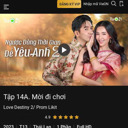
Nhập mã VieON
ĐĂNG KÝ VIP
Tập 14A. Mời đi chơi
Love Destiny 2/ Prom Likit
11.057.416
lượt xem
4.9
2023
T13
Thái Lan
1 Phần
Full HD