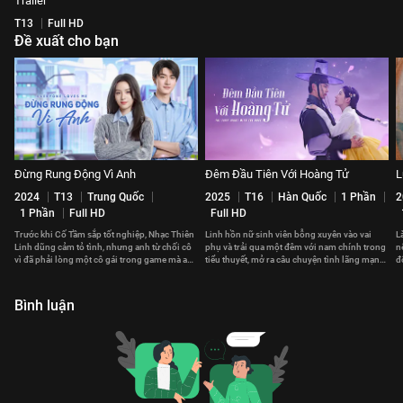
Trailer
T13
Full HD
Đề xuất cho bạn
Đừng Rung Động Vì Anh
Đêm Đầu Tiên Với Hoàng Tử
L
2024
T13
Trung Quốc
2025
T16
Hàn Quốc
1 Phần
2
1 Phần
Full HD
Full HD
Trước khi Cố Tầm sắp tốt nghiệp, Nhạc Thiên
Linh hồn nữ sinh viên bỗng xuyên vào vai
L
Linh dũng cảm tỏ tình, nhưng anh từ chối cô
phụ và trải qua một đêm với nam chính trong
n
vì đã phải lòng một cô gái trong game mà anh
tiểu thuyết, mở ra câu chuyện tình lãng mạn
đ
chưa từng gặp.
lệch khỏi nguyên tác.
v
Bình luận