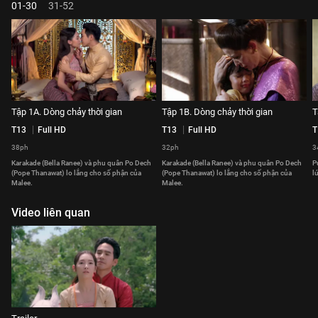
01-30
31-52
Tập 1A. Dòng chảy thời gian
Tập 1B. Dòng chảy thời gian
T
T13
Full HD
T13
Full HD
T
38ph
32ph
3
Karakade (Bella Ranee) và phu quân Po Dech
Karakade (Bella Ranee) và phu quân Po Dech
P
(Pope Thanawat) lo lắng cho số phận của
(Pope Thanawat) lo lắng cho số phận của
l
Malee.
Malee.
Video liên quan