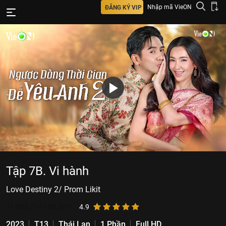
Nhập mã VieON
ĐĂNG KÝ VIP
Tập 7B. Vi hành
Love Destiny 2/ Prom Likit
11.063.714
lượt xem
4.9
2023
T13
Thái Lan
1 Phần
Full HD