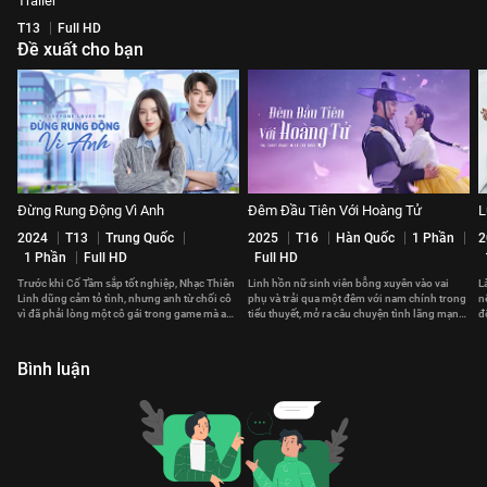
Trailer
T13
Full HD
Đề xuất cho bạn
Đừng Rung Động Vì Anh
Đêm Đầu Tiên Với Hoàng Tử
L
2024
T13
Trung Quốc
2025
T16
Hàn Quốc
1 Phần
2
1 Phần
Full HD
Full HD
Trước khi Cố Tầm sắp tốt nghiệp, Nhạc Thiên
Linh hồn nữ sinh viên bỗng xuyên vào vai
L
Linh dũng cảm tỏ tình, nhưng anh từ chối cô
phụ và trải qua một đêm với nam chính trong
n
vì đã phải lòng một cô gái trong game mà anh
tiểu thuyết, mở ra câu chuyện tình lãng mạn
đ
chưa từng gặp.
lệch khỏi nguyên tác.
v
Bình luận