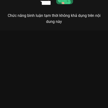
Chức năng bình luận tạm thời không khả dụng trên nội
dung này
Xem Tập 7B. Vi hành Ngược Dòng Thời Gian Để Yêu Anh - Phần
2 (Định Mệnh) - 26 Tập của Thái Lan có sự tham gia của .
Thuộc thể loại: Phim bộ