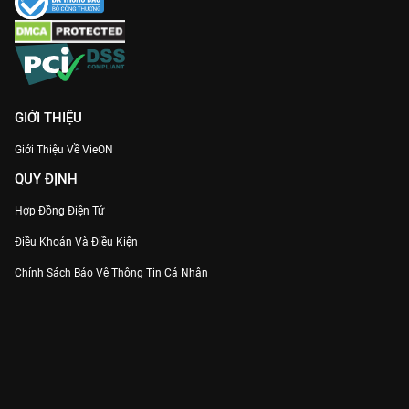
GIỚI THIỆU
Giới Thiệu Về VieON
QUY ĐỊNH
Hợp Đồng Điện Tử
Điều Khoản Và Điều Kiện
Chính Sách Bảo Vệ Thông Tin Cá Nhân
Chính Sách Bảo Vệ Người Tiêu Dùng Dễ Bị Tổn Thương
Thỏa Thuận Sử Dụng Dịch Vụ Mạng Xã Hội
THÔNG TIN
Thông Báo