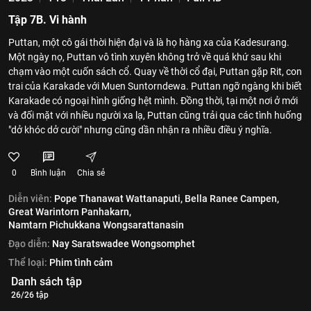
Tập 7B. Vi hành
Puttan, một cô gái thời hiện đại và là họ hàng xa của Kadesurang.
Một ngày nọ, Puttan vô tình xuyên không trở về quá khứ sau khi
chạm vào một cuốn sách cổ. Quay về thời cổ đại, Puttan gặp Rit, con
trai của Karakade với Muen Suntorndewa. Puttan ngỡ ngàng khi biết
Karakade có ngoại hình giống hệt mình. Đồng thời, tại một nơi ở mới
và đối mặt với nhiều người xa lạ, Puttan cũng trải qua các tình huống
"dở khóc dở cười" nhưng cũng dần nhận ra nhiều điều ý nghĩa.
0
Bình luận
Chia sẻ
Diễn viên:
Pope Thanawat Wattanaputi,
Bella Ranee Campen,
Great Warintorn Panhakarn,
Namtarn Pichukkana Wongsarattanasin
Đạo diễn:
Nay Saratswadee Wongsomphet
Thể loại:
Phim tình cảm
Danh sách tập
26/26 tập