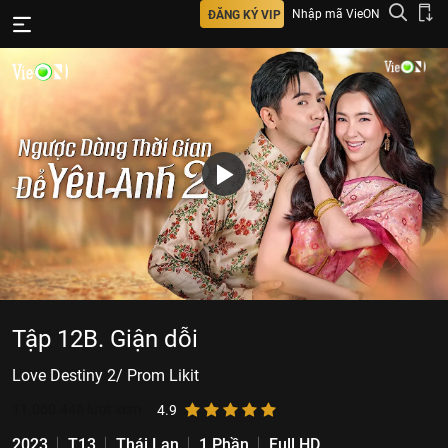
Nhập mã VieON
ĐĂNG KÝ VIP
Tập 12B. Giận dỗi
Love Destiny 2/ Prom Likit
11.060.446
lượt xem
4.9
2023
T13
Thái Lan
1 Phần
Full HD