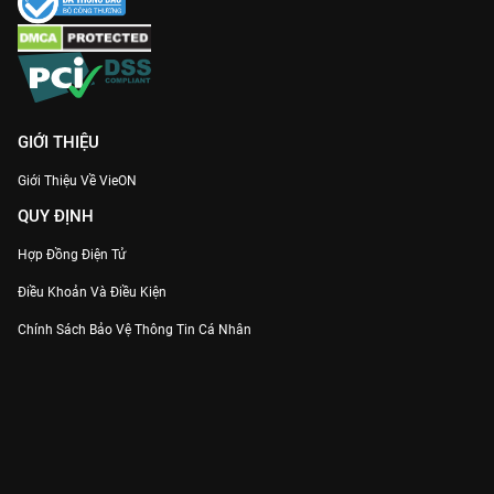
GIỚI THIỆU
Giới Thiệu Về VieON
QUY ĐỊNH
Hợp Đồng Điện Tử
Điều Khoản Và Điều Kiện
Chính Sách Bảo Vệ Thông Tin Cá Nhân
Chính Sách Bảo Vệ Người Tiêu Dùng Dễ Bị Tổn Thương
Thỏa Thuận Sử Dụng Dịch Vụ Mạng Xã Hội
THÔNG TIN
Thông Báo