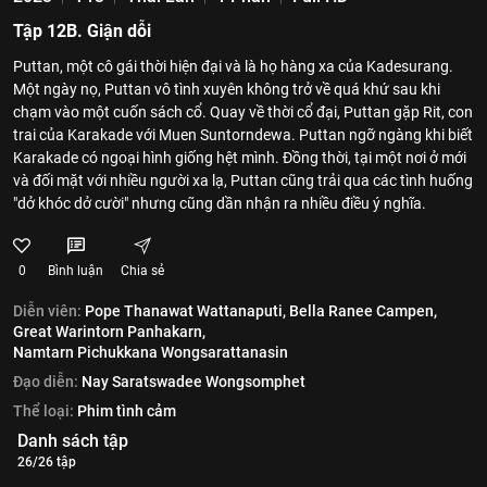
Tập 12B. Giận dỗi
Puttan, một cô gái thời hiện đại và là họ hàng xa của Kadesurang.
Một ngày nọ, Puttan vô tình xuyên không trở về quá khứ sau khi
chạm vào một cuốn sách cổ. Quay về thời cổ đại, Puttan gặp Rit, con
trai của Karakade với Muen Suntorndewa. Puttan ngỡ ngàng khi biết
Karakade có ngoại hình giống hệt mình. Đồng thời, tại một nơi ở mới
và đối mặt với nhiều người xa lạ, Puttan cũng trải qua các tình huống
"dở khóc dở cười" nhưng cũng dần nhận ra nhiều điều ý nghĩa.
0
Bình luận
Chia sẻ
Diễn viên:
Pope Thanawat Wattanaputi,
Bella Ranee Campen,
Great Warintorn Panhakarn,
Namtarn Pichukkana Wongsarattanasin
Đạo diễn:
Nay Saratswadee Wongsomphet
Thể loại:
Phim tình cảm
Danh sách tập
26/26 tập