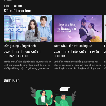
Trailer
T13
Full HD
Đề xuất cho bạn
Đừng Rung Động Vì Anh
Đêm Đầu Tiên Với Hoàng Tử
L
2024
T13
Trung Quốc
2025
T16
Hàn Quốc
1 Phần
2
1 Phần
Full HD
Full HD
Trước khi Cố Tầm sắp tốt nghiệp, Nhạc Thiên
Linh hồn nữ sinh viên bỗng xuyên vào vai
L
Linh dũng cảm tỏ tình, nhưng anh từ chối cô
phụ và trải qua một đêm với nam chính trong
n
vì đã phải lòng một cô gái trong game mà anh
tiểu thuyết, mở ra câu chuyện tình lãng mạn
đ
chưa từng gặp.
lệch khỏi nguyên tác.
v
Bình luận