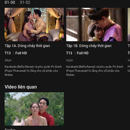
01-30
31-52
Tập 1A. Dòng chảy thời gian
Tập 1B. Dòng chảy thời gian
T
T13
Full HD
T13
Full HD
T
38ph
32ph
3
Karakade (Bella Ranee) và phu quân Po Dech
Karakade (Bella Ranee) và phu quân Po Dech
P
(Pope Thanawat) lo lắng cho số phận của
(Pope Thanawat) lo lắng cho số phận của
l
Malee.
Malee.
Video liên quan