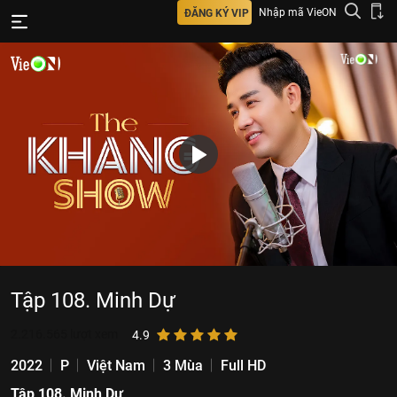
Nhập mã VieON
ĐĂNG KÝ VIP
Tập 108. Minh Dự
2.216.565
lượt xem
4.9
2022
P
Việt Nam
3 Mùa
Full HD
Tập 108. Minh Dự