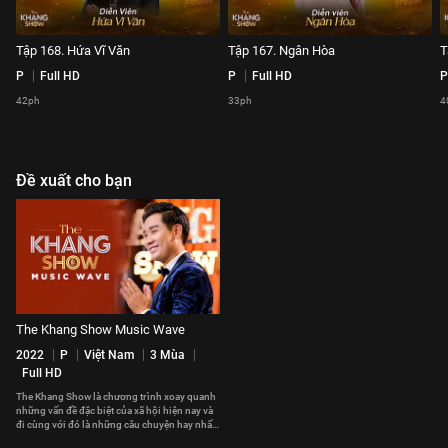
Tập 168. Hứa Vĩ Văn
Tập 167. Ngân Hòa
T
P
Full HD
P
Full HD
P
42ph
33ph
4
Đề xuất cho bạn
The Khang Show Music Wave
2022
P
Việt Nam
3 Mùa
Full HD
The Khang Show là chương trình xoay quanh
những vấn đề đặc biệt của xã hội hiện nay và
đi cùng với đó là những câu chuyện hay nhất,
cảm động nhất sẽ được MC Nguyên Khang