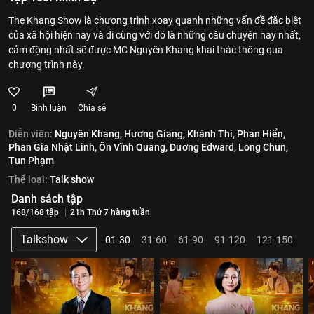
The Khang Show là chương trình xoay quanh những vấn đề đặc biệt
của xã hội hiện nay và đi cùng với đó là những câu chuyện hay nhất,
cảm động nhất sẽ được MC Nguyên Khang khai thác thông qua
chương trình này.
0
Bình luận
Chia sẻ
Diễn viên:
Nguyên Khang,
Hương Giang,
Khánh Thi,
Phan Hiển,
Phan Gia Nhật Linh,
Ôn Vĩnh Quang,
Dương Edward,
Long Chun,
Tun Phạm
Thể loại:
Talk show
Danh sách tập
168/168 tập
21h Thứ 7 hàng tuần
Talkshow
01-30
31-60
61-90
91-120
121-150
1