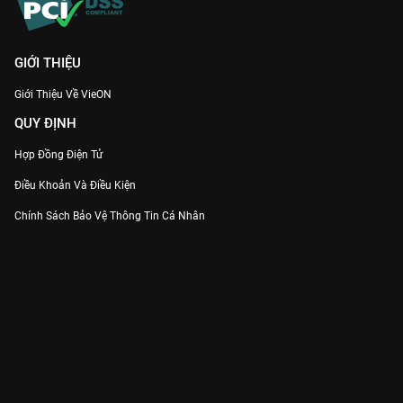
GIỚI THIỆU
Giới Thiệu Về VieON
QUY ĐỊNH
Hợp Đồng Điện Tử
Điều Khoản Và Điều Kiện
Chính Sách Bảo Vệ Thông Tin Cá Nhân
Chính Sách Bảo Vệ Người Tiêu Dùng Dễ Bị Tổn Thương
Thỏa Thuận Sử Dụng Dịch Vụ Mạng Xã Hội
THÔNG TIN
Thông Báo
Trung Tâm Hỗ Trợ
Liên Hệ