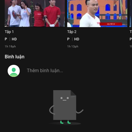
Tập 1
Tập 2
P
HD
P
HD
P
1h 19ph
1h 13ph
1
Bình luận