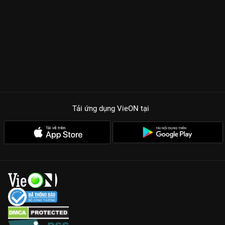
Voi Biển Trương Thế Vinh lại là người trực tiếp kiểm chứng sức
mạnh và độ bền bỉ của các quý ông. Khán giả sẽ được chứng
kiến những tình huống tréo ngoe khi các cô vợ/bạn gái vì quá
tin tưởng chồng mà đưa ra mức cược vượt quá khả năng, dẫn
đến những màn thực hiện thử thách đầy nỗ lực nhưng cũng
không kém phần hài hước.
Sự thấu hiểu lên ngôi:
Không chỉ là sức mạnh cơ bắp, chương
trình là bài kiểm tra độ tâm đầu ý hợp của các cặp đôi.
Tải ứng dụng VieON
tại
Dàn khách mời đình đám:
Quy tụ những cặp đôi đẹp nhất
showbiz Việt, mang đến những câu chuyện tình yêu thú vị chưa
từng kể.
Thử thách đa dạng:
Từ khéo léo, trí tuệ đến sức bền, mỗi tập
phim là một trải nghiệm hoàn toàn mới lạ.
Cùng xem lại những khoảnh khắc chứng minh bản lĩnh phái
mạnh trong
Đàn Ông Phải Thế - Mùa 3
bản Full HD cực nét duy
nhất trên
VieON
.