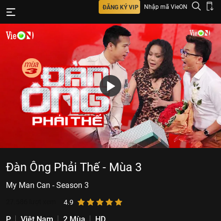
Nhập mã VieON
ĐĂNG KÝ VIP
Đàn Ông Phải Thế - Mùa 3
My Man Can - Season 3
27.586
lượt xem
4.9
P
Việt Nam
2 Mùa
HD