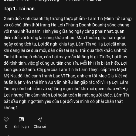
Tập 1. Tai nạn
Giám đốc kinh doanh thị trường thực phẩm - Lâm Tín (Đinh Tử Lãng)
và cô chủ tiệm thời trang Hạ Lợi (Phùng Doanh Doanh) sống chung
với nhau nhiều năm. Tình yêu giữa họ ngày càng phai nhạt, quan
điểm đối với tương lai cũng khác nhau. Mâu thuẫn giữa hai người
ngày càng tích tụ, Lợi đề nghị chia tay. Lâm Tín và Hạ Lợi cãi nhau
khi đang lái xe đua mới, dẫn đến tai nạn. Trải qua thời khắc sinh tử,
Tín bị thương ở chân, còn Lợi may mắn không bị gì. Từ đó, Lợi thay
đổi tính tình, việc gì cũng ưu tiên cho Tín. Mỗi khi Tín bị ăn hiếp, Lợi
luôn giúp đỡ anh. Chị gái của Lâm Tín là Lâm Thiện, cấp trên Mạch
Mỹ Na, đối thủ cạnh tranh Lạc Vĩ Thao, anh em tốt Mục Gia Kiệt và
huấn luận viên thể hình Âu Văn nhiều lần gặp rắc rối vì Hạ Lợi. Lâm
Tín tuy còn tình cảm và sự lãng mạn như khi mới quen nhau với Hạ
Lợi, nhưng Tín cảm nhận Lợi hoàn toàn là một người khác. Lâm Tín
bắt đầu nghi ngờ tình yêu của Lợi đối với mình có phải chân thật
không?
0
Bình luận
Chia sẻ