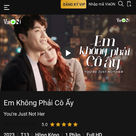
Nhập mã VieON
ĐĂNG KÝ VIP
Em Không Phải Cô Ấy
You're Just Not Her
297.148
lượt xem
5.0
2023
T13
Hồng Kông
1 Phần
Full HD