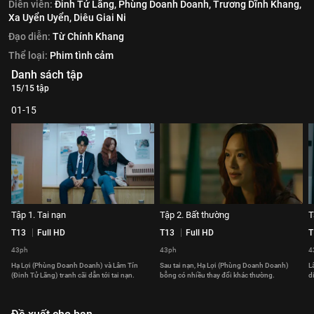
Diễn viên:
Đinh Tử Lãng,
Phùng Doanh Doanh,
Trương Dĩnh Khang,
Xa Uyển Uyển,
Diêu Giai Ni
Đạo diễn:
Từ Chính Khang
Thể loại:
Phim tình cảm
Danh sách tập
15/15 tập
01-15
Tập 1. Tai nạn
Tập 2. Bất thường
T
T13
Full HD
T13
Full HD
T
43ph
43ph
4
Hạ Lợi (Phùng Doanh Doanh) và Lâm Tín
Sau tai nạn, Hạ Lợi (Phùng Doanh Doanh)
L
(Đinh Tử Lãng) tranh cãi dẫn tới tai nạn.
bỗng có nhiều thay đổi khác thường.
d