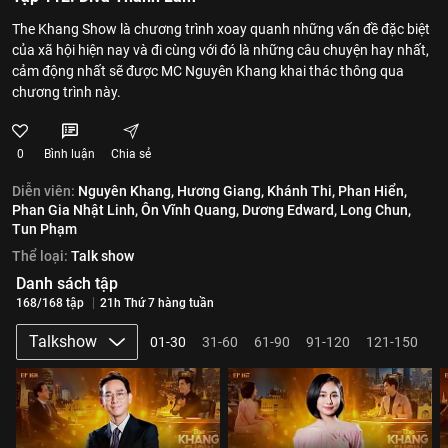
The Khang Show là chương trình xoay quanh những vấn đề đặc biệt
của xã hội hiện nay và đi cùng với đó là những câu chuyện hay nhất,
cảm động nhất sẽ được MC Nguyên Khang khai thác thông qua
chương trình này.
0
Bình luận
Chia sẻ
Diễn viên:
Nguyên Khang,
Hương Giang,
Khánh Thi,
Phan Hiển,
Phan Gia Nhật Linh,
Ôn Vĩnh Quang,
Dương Edward,
Long Chun,
Tun Phạm
Thể loại:
Talk show
Danh sách tập
168/168 tập
21h Thứ 7 hàng tuần
Talkshow
01-30
31-60
61-90
91-120
121-150
1