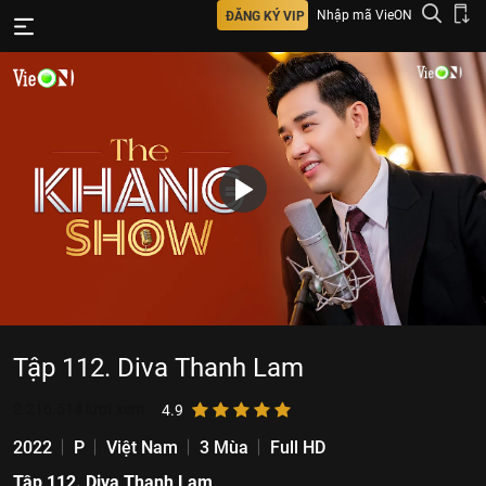
Nhập mã VieON
ĐĂNG KÝ VIP
Tập 112. Diva Thanh Lam
2.216.514
lượt xem
4.9
2022
P
Việt Nam
3 Mùa
Full HD
Tập 112. Diva Thanh Lam