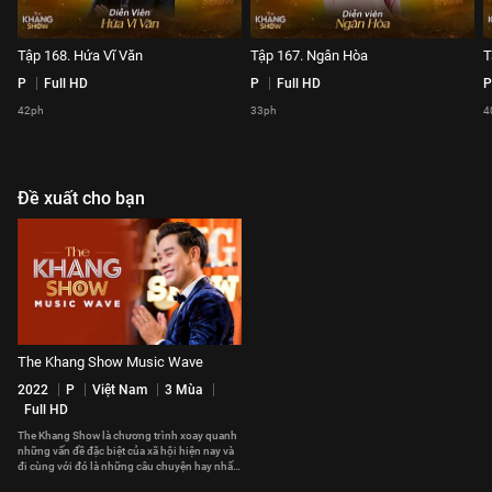
Tập 168. Hứa Vĩ Văn
Tập 167. Ngân Hòa
T
P
Full HD
P
Full HD
P
42ph
33ph
4
Đề xuất cho bạn
The Khang Show Music Wave
2022
P
Việt Nam
3 Mùa
Full HD
The Khang Show là chương trình xoay quanh
những vấn đề đặc biệt của xã hội hiện nay và
đi cùng với đó là những câu chuyện hay nhất,
cảm động nhất sẽ được MC Nguyên Khang