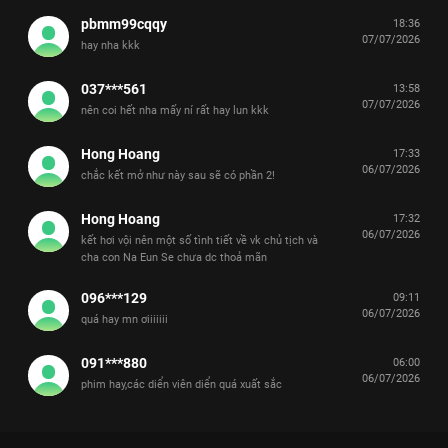
pbmm99cqqy
18:36
07/07/2026
hay nha kkk
037***561
13:58
07/07/2026
nên coi hết nha mấy ní rất hay lun kkk
Hong Hoang
17:33
06/07/2026
chắc kết mở như này sau sẽ có phần 2!
Hong Hoang
17:32
06/07/2026
kết hơi vội nên một số tình tiết về vk chủ tịch và
cha con Na Eun Se chưa dc thoả mãn
096***129
09:11
06/07/2026
quá hay mn ơiiiiiii
091***880
06:00
06/07/2026
phim hay,các diển viên diển quá xuất sắc
Xem Tập 6A. Ngăn chặn Chủ Tịch Tập Sự - 12 Tập của Hàn