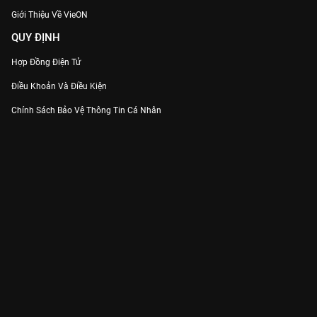
Giới Thiệu Về VieON
QUY ĐỊNH
Hợp Đồng Điện Tử
Điều Khoản Và Điều Kiện
Chính Sách Bảo Vệ Thông Tin Cá Nhân
Chính Sách Bảo Vệ Người Tiêu Dùng Dễ Bị Tổn Thương
Thỏa Thuận Sử Dụng Dịch Vụ Mạng Xã Hội
THÔNG TIN
Thông Báo
Trung Tâm Hỗ Trợ
Liên Hệ
Góp Ý