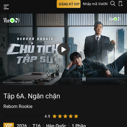
Nhập mã VieON
ĐĂNG KÝ VIP
Tập 6A. Ngăn chặn
Reborn Rookie
10.319.299
lượt xem
4.9
VIP
2026
T16
Hàn Quốc
1 Phần