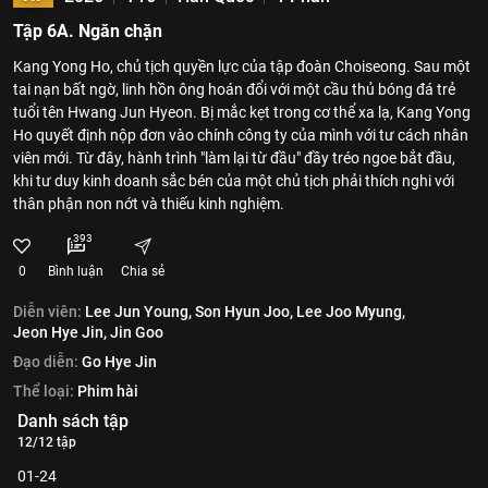
Tập 6A. Ngăn chặn
Kang Yong Ho, chủ tịch quyền lực của tập đoàn Choiseong. Sau một
tai nạn bất ngờ, linh hồn ông hoán đổi với một cầu thủ bóng đá trẻ
tuổi tên Hwang Jun Hyeon. Bị mắc kẹt trong cơ thể xa lạ, Kang Yong
Ho quyết định nộp đơn vào chính công ty của mình với tư cách nhân
viên mới. Từ đây, hành trình "làm lại từ đầu" đầy tréo ngoe bắt đầu,
khi tư duy kinh doanh sắc bén của một chủ tịch phải thích nghi với
thân phận non nớt và thiếu kinh nghiệm.
393
0
Bình luận
Chia sẻ
Diễn viên:
Lee Jun Young,
Son Hyun Joo,
Lee Joo Myung,
Jeon Hye Jin,
Jin Goo
Đạo diễn:
Go Hye Jin
Thể loại:
Phim hài
Danh sách tập
12/12 tập
01-24