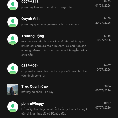
097***318
19:33
01/08/2026
phim hay lắm ko đoán đc cốt truyện lun
Quỳnh Anh
14:59
29/07/2026
phim hay quá huhu giá mà có thêm phần nữa
Thương Đặng
13:35
18/07/2026
nay mới cày hết phim á. tập cuối kết có hậu quá.
nhưng coi chưa đã mà. t muốn vk ck chủ tịch gặp
nhau. gd đoan tụ ăn cơm mà huhu. kết ngắn quá. k
chịu đâu
033***054
16:07
10/07/2026
eo phần kết này chắc có thêm phần 2 nữa nhỉ, nhập
vào nữ vũ công rùi
Truc Quynh Cao
08:04
08/07/2026
kết này có phần 2 ko vậy
pbmm99cqqy
18:37
07/07/2026
kết mở j đâu nhảy dô lát hồi biến lại thui với cũng k
còn gì khai thác để có P2 nữa đâu