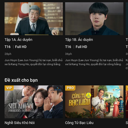
Tập 1A. Ác duyên
Tập 1B. Ác duyên
T
T16
Full HD
T16
Full HD
T
28ph
36ph
3
Jun Huyn (Lee Jun Young) bị tai nạn, biết chủ
Jun Huyn (Lee Jun Young) bị tai nạn, biết chủ
K
xe là Kang Yong Ho, quyết đòi lại công bằng.
xe là Kang Yong Ho, quyết đòi lại công bằng.
J
C
Đề xuất cho bạn
VIP
PRO
Nghề Siêu Khó Nói
Công Tử Bạc Liêu
S