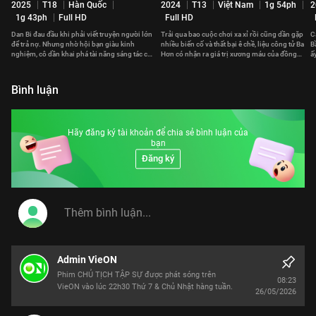
2025
T18
Hàn Quốc
2024
T13
Việt Nam
1g 54ph
2
1g 43ph
Full HD
Full HD
Dan Bi đau đầu khi phải viết truyện người lớn
Trải qua bao cuộc chơi xa xỉ rồi cũng dần gặp
C
để trả nợ. Nhưng nhờ hội bạn giàu kinh
nhiều biến cố và thất bại ê chề, liệu công tử Ba
B
nghiệm, cô dần khai phá tài năng sáng tác của
Hơn có nhận ra giá trị xương máu của đồng
ấ
mình.
tiền?
đ
Bình luận
Hãy đăng ký tài khoản để chia sẻ bình luận của
bạn
Đăng ký
Admin VieON
Phim CHỦ TỊCH TẬP SỰ được phát sóng trên
08:23
VieON vào lúc 22h30 Thứ 7 & Chủ Nhật hàng tuần.
26/05/2026