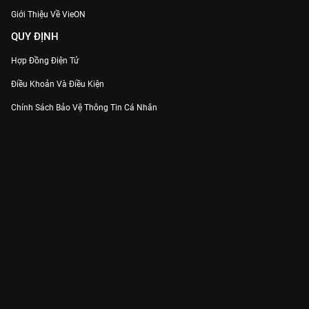
Giới Thiệu Về VieON
QUY ĐỊNH
Hợp Đồng Điện Tử
Điều Khoản Và Điều Kiện
Chính Sách Bảo Vệ Thông Tin Cá Nhân
Chính Sách Bảo Vệ Người Tiêu Dùng Dễ Bị Tổn Thương
Thỏa Thuận Sử Dụng Dịch Vụ Mạng Xã Hội
THÔNG TIN
Thông Báo
Trung Tâm Hỗ Trợ
Liên Hệ
Góp Ý