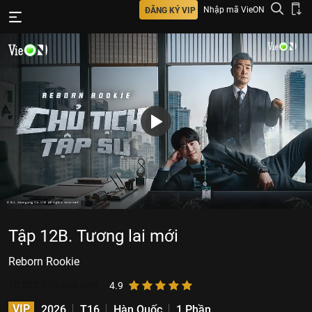
Nhập mã VieON
ĐĂNG KÝ VIP
Tập 12B. Tương lai mới
Reborn Rookie
10.322.976
lượt xem
4.9
VIP
2026
T16
Hàn Quốc
1 Phần