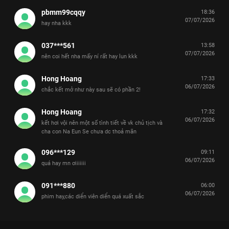
pbmm99cqqy
18:36
07/07/2026
hay nha kkk
037***561
13:58
07/07/2026
nên coi hết nha mấy ní rất hay lun kkk
Hong Hoang
17:33
06/07/2026
chắc kết mở như này sau sẽ có phần 2!
Hong Hoang
17:32
06/07/2026
kết hơi vội nên một số tình tiết về vk chủ tịch và
cha con Na Eun Se chưa dc thoả mãn
096***129
09:11
06/07/2026
quá hay mn ơiiiiiii
091***880
06:00
06/07/2026
phim hay,các diển viên diển quá xuất sắc
Xem Tập 12B. Tương lai mới Chủ Tịch Tập Sự - 12 Tập của Hàn