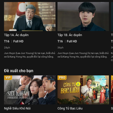
Tập 1A. Ác duyên
Tập 1B. Ác duyên
T
T16
Full HD
T16
Full HD
T
28ph
36ph
3
Jun Huyn (Lee Jun Young) bị tai nạn, biết chủ
Jun Huyn (Lee Jun Young) bị tai nạn, biết chủ
K
xe là Kang Yong Ho, quyết đòi lại công bằng.
xe là Kang Yong Ho, quyết đòi lại công bằng.
J
C
Đề xuất cho bạn
VIP
PRO
Nghề Siêu Khó Nói
Công Tử Bạc Liêu
S