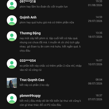
097***318
19:33
01/08/2026
phim hay lắm ko đoán đc cốt truyện lun
Quỳnh Anh
14:59
29/07/2026
phim hay quá huhu giá mà có thêm phần nữa
Thương Đặng
13:35
18/07/2026
nay mới cày hết phim á. tập cuối kết có hậu quá.
nhưng coi chưa đã mà. t muốn vk ck chủ tịch gặp
nhau. gd đoan tụ ăn cơm mà huhu. kết ngắn quá. k
chịu đâu
033***054
16:07
10/07/2026
eo phần kết này chắc có thêm phần 2 nữa nhỉ, nhập
vào nữ vũ công rùi
Truc Quynh Cao
08:04
08/07/2026
kết này có phần 2 ko vậy
pbmm99cqqy
18:37
07/07/2026
kết mở j đâu nhảy dô lát hồi biến lại thui với cũng k
còn gì khai thác để có P2 nữa đâu