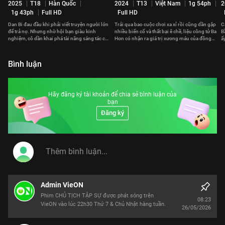
2025
T18
Hàn Quốc
2024
T13
Việt Nam
1g 54ph
2
1g 43ph
Full HD
Full HD
Dan Bi đau đầu khi phải viết truyện người lớn
Trải qua bao cuộc chơi xa xỉ rồi cũng dần gặp
C
để trả nợ. Nhưng nhờ hội bạn giàu kinh
nhiều biến cố và thất bại ê chề, liệu công tử Ba
B
nghiệm, cô dần khai phá tài năng sáng tác của
Hơn có nhận ra giá trị xương máu của đồng
ấ
mình.
tiền?
đ
Bình luận
Hãy đăng ký tài khoản để chia sẻ bình luận của
bạn
Đăng ký
Admin VieON
Phim CHỦ TỊCH TẬP SỰ được phát sóng trên
08:23
VieON vào lúc 22h30 Thứ 7 & Chủ Nhật hàng tuần.
26/05/2026