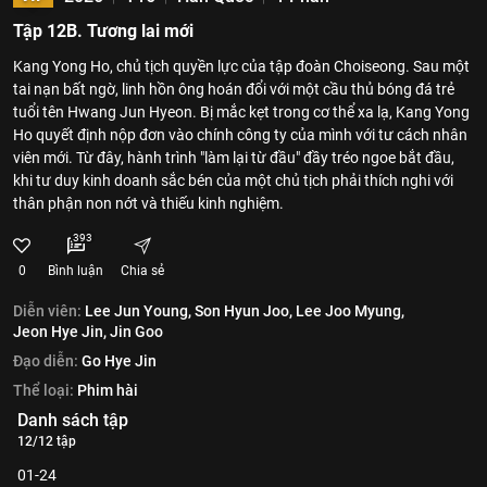
Tập 12B. Tương lai mới
Kang Yong Ho, chủ tịch quyền lực của tập đoàn Choiseong. Sau một
tai nạn bất ngờ, linh hồn ông hoán đổi với một cầu thủ bóng đá trẻ
tuổi tên Hwang Jun Hyeon. Bị mắc kẹt trong cơ thể xa lạ, Kang Yong
Ho quyết định nộp đơn vào chính công ty của mình với tư cách nhân
viên mới. Từ đây, hành trình "làm lại từ đầu" đầy tréo ngoe bắt đầu,
khi tư duy kinh doanh sắc bén của một chủ tịch phải thích nghi với
thân phận non nớt và thiếu kinh nghiệm.
393
0
Bình luận
Chia sẻ
Diễn viên:
Lee Jun Young,
Son Hyun Joo,
Lee Joo Myung,
Jeon Hye Jin,
Jin Goo
Đạo diễn:
Go Hye Jin
Thể loại:
Phim hài
Danh sách tập
12/12 tập
01-24