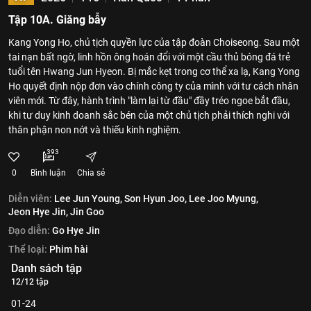
Tập 10A. Giăng bẫy
Kang Yong Ho, chủ tịch quyền lực của tập đoàn Choiseong. Sau một
tai nạn bất ngờ, linh hồn ông hoán đổi với một cầu thủ bóng đá trẻ
tuổi tên Hwang Jun Hyeon. Bị mắc kẹt trong cơ thể xa lạ, Kang Yong
Ho quyết định nộp đơn vào chính công ty của mình với tư cách nhân
viên mới. Từ đây, hành trình "làm lại từ đầu" đầy tréo ngoe bắt đầu,
khi tư duy kinh doanh sắc bén của một chủ tịch phải thích nghi với
thân phận non nớt và thiếu kinh nghiệm.
393
0
Bình luận
Chia sẻ
Diễn viên:
Lee Jun Young,
Son Hyun Joo,
Lee Joo Myung,
Jeon Hye Jin,
Jin Goo
Đạo diễn:
Go Hye Jin
Thể loại:
Phim hài
Danh sách tập
12/12 tập
01-24