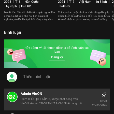
2025
T18
Hàn Quốc
2024
T13
Việt Nam
1g 54ph
2
1g 43ph
Full HD
Full HD
Dan Bi đau đầu khi phải viết truyện người lớn
Trải qua bao cuộc chơi xa xỉ rồi cũng dần gặp
C
để trả nợ. Nhưng nhờ hội bạn giàu kinh
nhiều biến cố và thất bại ê chề, liệu công tử Ba
B
nghiệm, cô dần khai phá tài năng sáng tác của
Hơn có nhận ra giá trị xương máu của đồng
ấ
mình.
tiền?
đ
Bình luận
Hãy đăng ký tài khoản để chia sẻ bình luận của
bạn
Đăng ký
Admin VieON
Phim CHỦ TỊCH TẬP SỰ được phát sóng trên
08:23
VieON vào lúc 22h30 Thứ 7 & Chủ Nhật hàng tuần.
26/05/2026