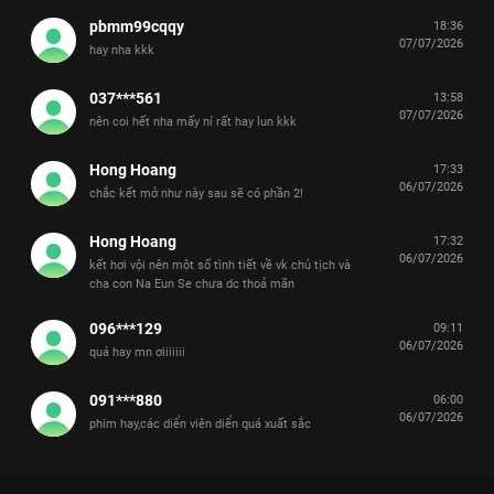
pbmm99cqqy
18:36
07/07/2026
hay nha kkk
037***561
13:58
07/07/2026
nên coi hết nha mấy ní rất hay lun kkk
Hong Hoang
17:33
06/07/2026
chắc kết mở như này sau sẽ có phần 2!
Hong Hoang
17:32
06/07/2026
kết hơi vội nên một số tình tiết về vk chủ tịch và
cha con Na Eun Se chưa dc thoả mãn
096***129
09:11
06/07/2026
quá hay mn ơiiiiiii
091***880
06:00
06/07/2026
phim hay,các diển viên diển quá xuất sắc
Xem Tập 10A. Giăng bẫy Chủ Tịch Tập Sự - 12 Tập của Hàn