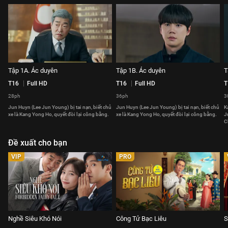
Tập 1A. Ác duyên
Tập 1B. Ác duyên
T
T16
Full HD
T16
Full HD
T
28ph
36ph
3
Jun Huyn (Lee Jun Young) bị tai nạn, biết chủ
Jun Huyn (Lee Jun Young) bị tai nạn, biết chủ
K
xe là Kang Yong Ho, quyết đòi lại công bằng.
xe là Kang Yong Ho, quyết đòi lại công bằng.
J
C
Đề xuất cho bạn
VIP
PRO
Nghề Siêu Khó Nói
Công Tử Bạc Liêu
S