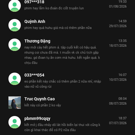
097***318
19:33
01/08/2026
phim hay lắm ko đoán đc cốt truyện lun
Quỳnh Anh
14:59
29/07/2026
phim hay quá huhu giá mà có thêm phần nữa
Thương Đặng
13:35
18/07/2026
nay mới cày hết phim á. tập cuối kết có hậu quá.
nhưng coi chưa đã mà. t muốn vk ck chủ tịch gặp
nhau. gd đoan tụ ăn cơm mà huhu. kết ngắn quá. k
chịu đâu
033***054
16:07
10/07/2026
eo phần kết này chắc có thêm phần 2 nữa nhỉ, nhập
vào nữ vũ công rùi
Truc Quynh Cao
08:04
08/07/2026
kết này có phần 2 ko vậy
pbmm99cqqy
18:37
07/07/2026
kết mở j đâu nhảy dô lát hồi biến lại thui với cũng k
còn gì khai thác để có P2 nữa đâu