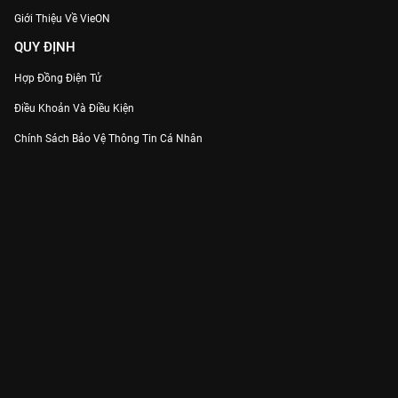
Giới Thiệu Về VieON
QUY ĐỊNH
Hợp Đồng Điện Tử
Điều Khoản Và Điều Kiện
Chính Sách Bảo Vệ Thông Tin Cá Nhân
Chính Sách Bảo Vệ Người Tiêu Dùng Dễ Bị Tổn Thương
Thỏa Thuận Sử Dụng Dịch Vụ Mạng Xã Hội
THÔNG TIN
Thông Báo
Trung Tâm Hỗ Trợ
Liên Hệ
Góp Ý