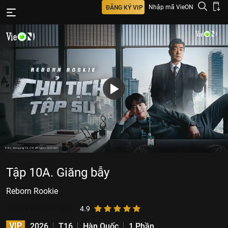
Nhập mã VieON
ĐĂNG KÝ VIP
Tập 10A. Giăng bẫy
Reborn Rookie
10.309.664
lượt xem
4.9
VIP
2026
T16
Hàn Quốc
1 Phần