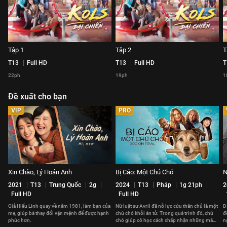
Tập 1
Tập 2
T
T13
Full HD
T13
Full HD
T
22ph
19ph
1
Đề xuất cho bạn
VIP
PRO
Xin Chào, Lý Hoán Anh
Bị Cáo: Một Chú Chó
N
2021
T13
Trung Quốc
2g
2024
T13
Pháp
1g 21ph
2
Full HD
Full HD
Giả Hiểu Linh quay về năm 1981, làm bạn của
Nữ luật sư Avril đã nỗ lực cứu thân chủ là một
D
mẹ, giúp bà thay đổi vận mệnh để được hạnh
chú chó khỏi án tử. Trong quá trình đó, chú
đ
phúc hơn.
chó giúp cô học cách chấp nhận những mâu
n