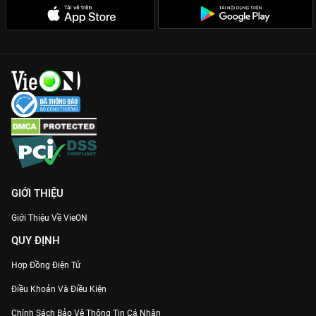
Cùng bước vào thế giới của những ngôi sao mạng xã hội trong
KOLs Đại Chiến
trên
VieON
ngay!
GIỚI THIỆU
Giới Thiệu Về VieON
QUY ĐỊNH
Hợp Đồng Điện Tử
Điều Khoản Và Điều Kiện
Chính Sách Bảo Vệ Thông Tin Cá Nhân