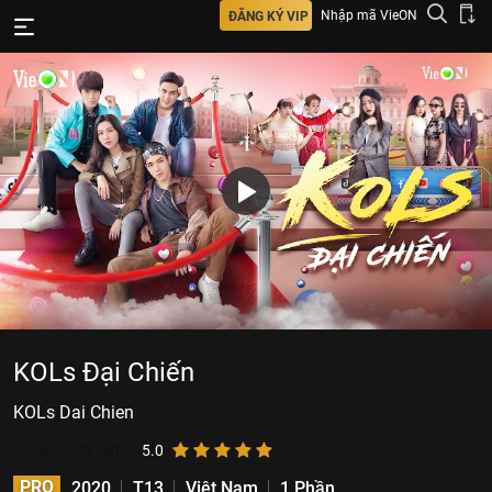
Nhập mã VieON
ĐĂNG KÝ VIP
KOLs Đại Chiến
KOLs Dai Chien
12.597
lượt xem
5.0
PRO
2020
T13
Việt Nam
1 Phần