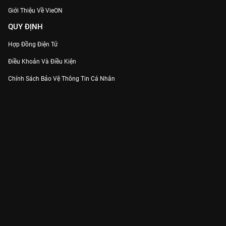
Giới Thiệu Về VieON
QUY ĐỊNH
Hợp Đồng Điện Tử
Điều Khoản Và Điều Kiện
Chính Sách Bảo Vệ Thông Tin Cá Nhân
Chính Sách Bảo Vệ Người Tiêu Dùng Dễ Bị Tổn Thương
Thỏa Thuận Sử Dụng Dịch Vụ Mạng Xã Hội
THÔNG TIN
Thông Báo
Trung Tâm Hỗ Trợ
Liên Hệ
Góp Ý