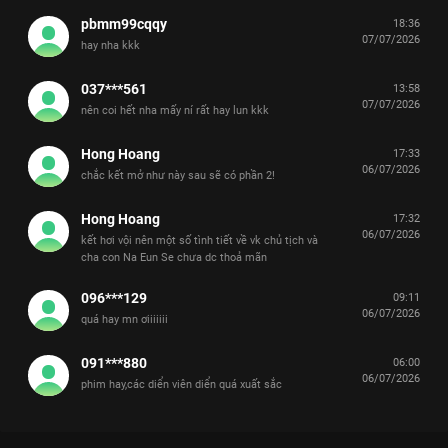
pbmm99cqqy
18:36
07/07/2026
hay nha kkk
037***561
13:58
07/07/2026
nên coi hết nha mấy ní rất hay lun kkk
Hong Hoang
17:33
06/07/2026
chắc kết mở như này sau sẽ có phần 2!
Hong Hoang
17:32
06/07/2026
kết hơi vội nên một số tình tiết về vk chủ tịch và
cha con Na Eun Se chưa dc thoả mãn
096***129
09:11
06/07/2026
quá hay mn ơiiiiiii
091***880
06:00
06/07/2026
phim hay,các diển viên diển quá xuất sắc
Xem Tập 2A. Thực tập sinh Chủ Tịch Tập Sự - 12 Tập của Hàn