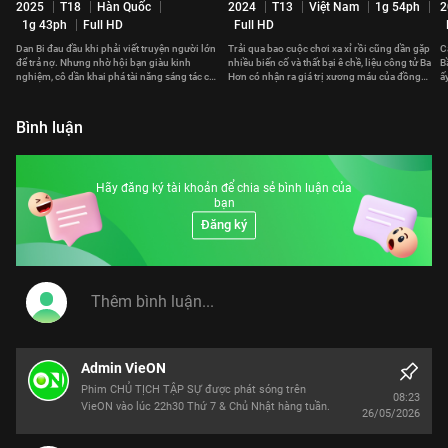
2025
T18
Hàn Quốc
2024
T13
Việt Nam
1g 54ph
2
1g 43ph
Full HD
Full HD
Dan Bi đau đầu khi phải viết truyện người lớn
Trải qua bao cuộc chơi xa xỉ rồi cũng dần gặp
C
để trả nợ. Nhưng nhờ hội bạn giàu kinh
nhiều biến cố và thất bại ê chề, liệu công tử Ba
B
nghiệm, cô dần khai phá tài năng sáng tác của
Hơn có nhận ra giá trị xương máu của đồng
ấ
mình.
tiền?
đ
Bình luận
Hãy đăng ký tài khoản để chia sẻ bình luận của
bạn
Đăng ký
Admin VieON
Phim CHỦ TỊCH TẬP SỰ được phát sóng trên
08:23
VieON vào lúc 22h30 Thứ 7 & Chủ Nhật hàng tuần.
26/05/2026