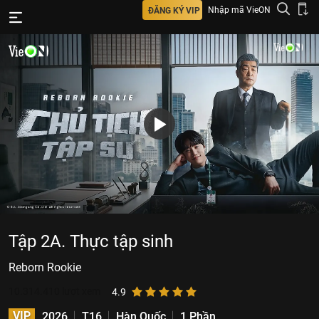
Nhập mã VieON
ĐĂNG KÝ VIP
Tập 2A. Thực tập sinh
Reborn Rookie
10.314.410
lượt xem
4.9
VIP
2026
T16
Hàn Quốc
1 Phần