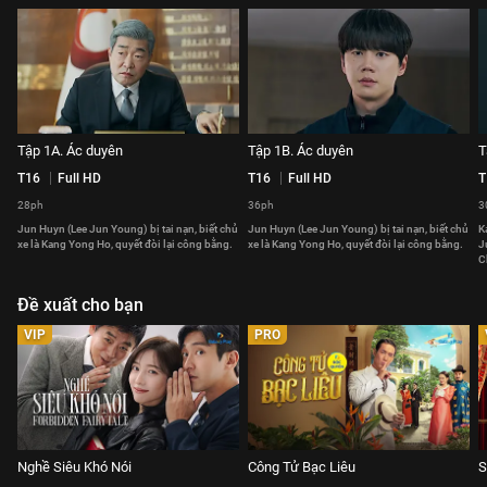
Tập 1A. Ác duyên
Tập 1B. Ác duyên
T
T16
Full HD
T16
Full HD
T
28ph
36ph
3
Jun Huyn (Lee Jun Young) bị tai nạn, biết chủ
Jun Huyn (Lee Jun Young) bị tai nạn, biết chủ
K
xe là Kang Yong Ho, quyết đòi lại công bằng.
xe là Kang Yong Ho, quyết đòi lại công bằng.
J
C
Đề xuất cho bạn
VIP
PRO
Nghề Siêu Khó Nói
Công Tử Bạc Liêu
S