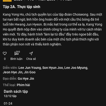
Tập 2A. Thực tập sinh
Kang Yong Ho, chủ tịch quyền lực của tập đoàn Choiseong. Sau một
tai nạn bất ngờ, linh hồn ông hoán đổi với một cầu thủ bóng đá trẻ
tuổi tên Hwang Jun Hyeon. Bị mắc kẹt trong cơ thể xa lạ, Kang Yong
Ho quyết định nộp đơn vào chính công ty của mình với tư cách nhân
viên mới. Từ đây, hành trình "làm lại từ đầu" đầy tréo ngoe bắt đầu,
khi tư duy kinh doanh sắc bén của một chủ tịch phải thích nghi với
thân phận non nớt và thiếu kinh nghiệm.
393
0
Bình luận
Chia sẻ
Diễn viên:
Lee Jun Young,
Son Hyun Joo,
Lee Joo Myung,
Jeon Hye Jin,
Jin Goo
Đạo diễn:
Go Hye Jin
Thể loại:
Phim hài
Danh sách tập
12/12 tập
01-24