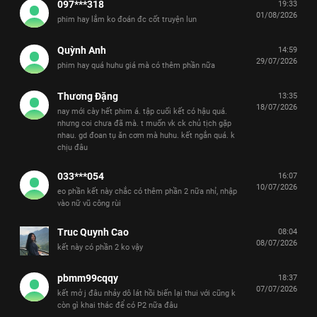
097***318
19:33
01/08/2026
phim hay lắm ko đoán đc cốt truyện lun
Quỳnh Anh
14:59
29/07/2026
phim hay quá huhu giá mà có thêm phần nữa
Thương Đặng
13:35
18/07/2026
nay mới cày hết phim á. tập cuối kết có hậu quá.
nhưng coi chưa đã mà. t muốn vk ck chủ tịch gặp
nhau. gd đoan tụ ăn cơm mà huhu. kết ngắn quá. k
chịu đâu
033***054
16:07
10/07/2026
eo phần kết này chắc có thêm phần 2 nữa nhỉ, nhập
vào nữ vũ công rùi
Truc Quynh Cao
08:04
08/07/2026
kết này có phần 2 ko vậy
pbmm99cqqy
18:37
07/07/2026
kết mở j đâu nhảy dô lát hồi biến lại thui với cũng k
còn gì khai thác để có P2 nữa đâu