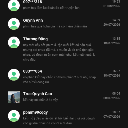
097***318
19:33
01/08/2026
phim hay lắm ko đoán đc cốt truyện lun
Quỳnh Anh
14:59
29/07/2026
phim hay quá huhu giá mà có thêm phần nữa
Thương Đặng
13:35
18/07/2026
nay mới cày hết phim á. tập cuối kết có hậu quá.
nhưng coi chưa đã mà. t muốn vk ck chủ tịch gặp
nhau. gd đoan tụ ăn cơm mà huhu. kết ngắn quá. k
chịu đâu
033***054
16:07
10/07/2026
eo phần kết này chắc có thêm phần 2 nữa nhỉ, nhập
vào nữ vũ công rùi
Truc Quynh Cao
08:04
08/07/2026
kết này có phần 2 ko vậy
pbmm99cqqy
18:37
07/07/2026
kết mở j đâu nhảy dô lát hồi biến lại thui với cũng k
còn gì khai thác để có P2 nữa đâu