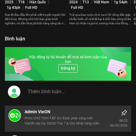
2025
T18
Hàn Quốc
2024
T13
Việt Nam
1g 54ph
2
1g 43ph
Full HD
Full HD
Dan Bi đau đầu khi phải viết truyện người lớn
Trải qua bao cuộc chơi xa xỉ rồi cũng dần gặp
C
để trả nợ. Nhưng nhờ hội bạn giàu kinh
nhiều biến cố và thất bại ê chề, liệu công tử Ba
B
nghiệm, cô dần khai phá tài năng sáng tác của
Hơn có nhận ra giá trị xương máu của đồng
ấ
mình.
tiền?
đ
Bình luận
Hãy đăng ký tài khoản để chia sẻ bình luận của
bạn
Đăng ký
Admin VieON
Phim CHỦ TỊCH TẬP SỰ được phát sóng trên
08:23
VieON vào lúc 22h30 Thứ 7 & Chủ Nhật hàng tuần.
26/05/2026