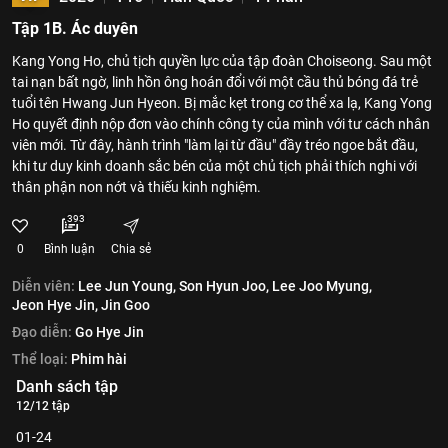
Tập 1B. Ác duyên
Kang Yong Ho, chủ tịch quyền lực của tập đoàn Choiseong. Sau một
tai nạn bất ngờ, linh hồn ông hoán đổi với một cầu thủ bóng đá trẻ
tuổi tên Hwang Jun Hyeon. Bị mắc kẹt trong cơ thể xa lạ, Kang Yong
Ho quyết định nộp đơn vào chính công ty của mình với tư cách nhân
viên mới. Từ đây, hành trình "làm lại từ đầu" đầy tréo ngoe bắt đầu,
khi tư duy kinh doanh sắc bén của một chủ tịch phải thích nghi với
thân phận non nớt và thiếu kinh nghiệm.
393
0
Bình luận
Chia sẻ
Diễn viên:
Lee Jun Young,
Son Hyun Joo,
Lee Joo Myung,
Jeon Hye Jin,
Jin Goo
Đạo diễn:
Go Hye Jin
Thể loại:
Phim hài
Danh sách tập
12/12 tập
01-24