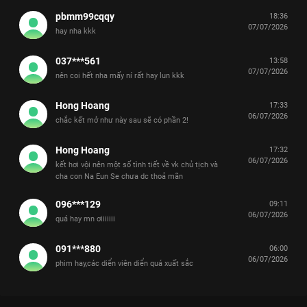
pbmm99cqqy
18:36
07/07/2026
hay nha kkk
037***561
13:58
07/07/2026
nên coi hết nha mấy ní rất hay lun kkk
Hong Hoang
17:33
06/07/2026
chắc kết mở như này sau sẽ có phần 2!
Hong Hoang
17:32
06/07/2026
kết hơi vội nên một số tình tiết về vk chủ tịch và
cha con Na Eun Se chưa dc thoả mãn
096***129
09:11
06/07/2026
quá hay mn ơiiiiiii
091***880
06:00
06/07/2026
phim hay,các diển viên diển quá xuất sắc
Xem Tập 1B. Ác duyên Chủ Tịch Tập Sự - 12 Tập của Hàn Quốc