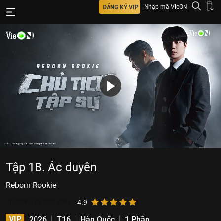
Nhập mã VieON
ĐĂNG KÝ VIP
Tập 1B. Ác duyên
Reborn Rookie
10.289.273
lượt xem
4.9
VIP
2026
T16
Hàn Quốc
1 Phần