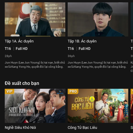
Tập 1A. Ác duyên
Tập 1B. Ác duyên
T
T16
Full HD
T16
Full HD
T
28ph
36ph
3
Jun Huyn (Lee Jun Young) bị tai nạn, biết chủ
Jun Huyn (Lee Jun Young) bị tai nạn, biết chủ
K
xe là Kang Yong Ho, quyết đòi lại công bằng.
xe là Kang Yong Ho, quyết đòi lại công bằng.
J
C
Đề xuất cho bạn
VIP
PRO
Nghề Siêu Khó Nói
Công Tử Bạc Liêu
S