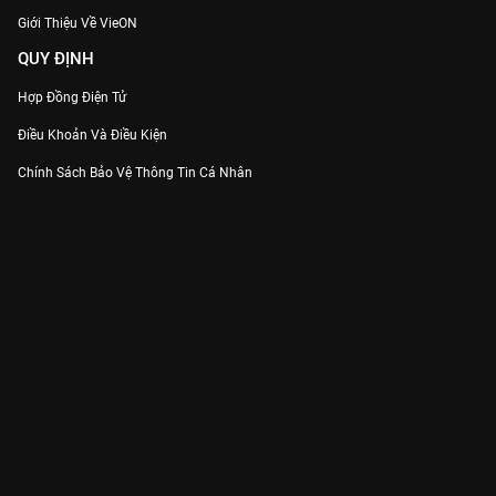
Giới Thiệu Về VieON
QUY ĐỊNH
Hợp Đồng Điện Tử
Điều Khoản Và Điều Kiện
Chính Sách Bảo Vệ Thông Tin Cá Nhân
Chính Sách Bảo Vệ Người Tiêu Dùng Dễ Bị Tổn Thương
Thỏa Thuận Sử Dụng Dịch Vụ Mạng Xã Hội
THÔNG TIN
Thông Báo
Trung Tâm Hỗ Trợ
Liên Hệ
Góp Ý